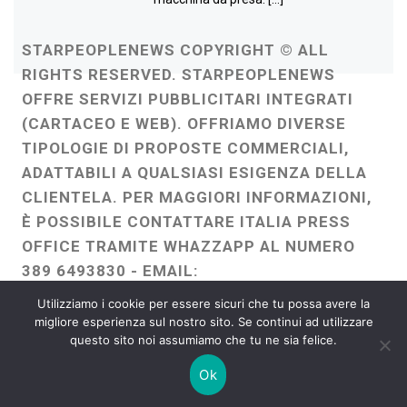
STARPEOPLENEWS COPYRIGHT © ALL
RIGHTS RESERVED. STARPEOPLENEWS
OFFRE SERVIZI PUBBLICITARI INTEGRATI
(CARTACEO E WEB). OFFRIAMO DIVERSE
TIPOLOGIE DI PROPOSTE COMMERCIALI,
ADATTABILI A QUALSIASI ESIGENZA DELLA
CLIENTELA. PER MAGGIORI INFORMAZIONI,
È POSSIBILE CONTATTARE ITALIA PRESS
OFFICE TRAMITE WHAZZAPP AL NUMERO
389 6493830 - EMAIL:
ITALIAPRESSOFFICE@GMAIL.COM
-
Utilizziamo i cookie per essere sicuri che tu possa avere la
WEBMASTER :
FRANCESCO GENTILE
migliore esperienza sul nostro sito. Se continui ad utilizzare
questo sito noi assumiamo che tu ne sia felice.
FREELANCE
Ok