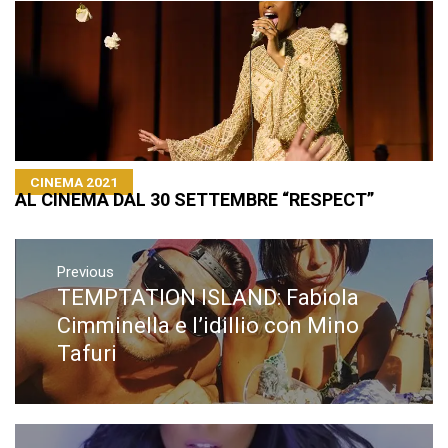
CINEMA 2021
AL CINEMA DAL 30 SETTEMBRE “RESPECT”
Navigazione
articoli
Previous
TEMPTATION ISLAND: Fabiola
Previous
post:
Cimminella e l’idillio con Mino
Tafuri