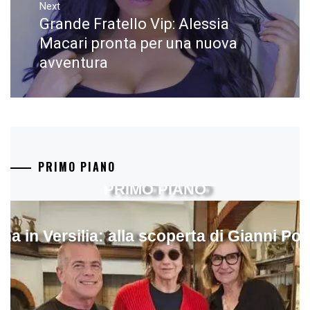
Next
Grande Fratello Vip: Alessia
Next
post:
Macari pronta per una nuova
avventura
PRIMO PIANO
PRIMO PIANO
ina in Versilia: alla scoperta di Gianni Pol