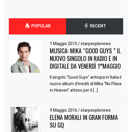
POPULAR
RECENT
1 Maggio 2015
/
starpeoplenews
MUSICA: MIKA “GOOD GUYS ” IL
NUOVO SINGOLO IN RADIO E IN
DIGITALE DA VENERDÌ 1°MAGGIO
Il singolo “Good Guys” anticipa in Italia il
nuovo album d’inediti di Mika “No Place
in Heaven” atteso per il […]
9 Maggio 2016
/
starpeoplenews
ELENA MORALI IN GRAN FORMA
SU GQ