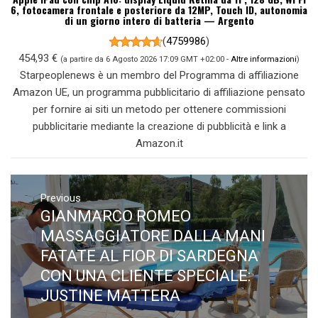
6, fotocamera frontale e posteriore da 12MP, Touch ID, autonomia
di un giorno intero di batteria — Argento
(
4759986
)
454,93 €
(a partire da 6 Agosto 2026 17:09 GMT +02:00 -
Altre informazioni
)
Starpeoplenews è un membro del Programma di affiliazione
Amazon UE, un programma pubblicitario di affiliazione pensato
per fornire ai siti un metodo per ottenere commissioni
pubblicitarie mediante la creazione di pubblicità e link a
Amazon.it
Navigazione
articoli
Previous
GIANMARCO ROMEO
Previous
post:
MASSAGGIATORE DALLA MANI
FATATE AL FIOR DI SARDEGNA
CON UNA CLIENTE SPECIALE:
JUSTINE MATTERA