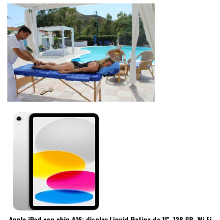
Apple iPad con chip A16: display Liquid Retina da 11'', 128 GB, Wi Fi