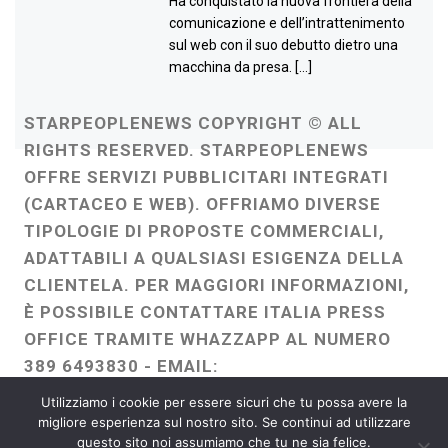
Ha conquistato la nuova frontiera della
comunicazione e dell’intrattenimento
sul web con il suo debutto dietro una
macchina da presa. […]
STARPEOPLENEWS COPYRIGHT © ALL
RIGHTS RESERVED. STARPEOPLENEWS
OFFRE SERVIZI PUBBLICITARI INTEGRATI
(CARTACEO E WEB). OFFRIAMO DIVERSE
TIPOLOGIE DI PROPOSTE COMMERCIALI,
ADATTABILI A QUALSIASI ESIGENZA DELLA
CLIENTELA. PER MAGGIORI INFORMAZIONI,
È POSSIBILE CONTATTARE ITALIA PRESS
OFFICE TRAMITE WHAZZAPP AL NUMERO
389 6493830 - EMAIL:
ITALIAPRESSOFFICE@GMAIL.COM
-
Utilizziamo i cookie per essere sicuri che tu possa avere la
WEBMASTER :
FRANCESCO GENTILE
migliore esperienza sul nostro sito. Se continui ad utilizzare
questo sito noi assumiamo che tu ne sia felice.
FREELANCE