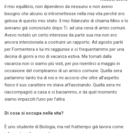
il mio equilibrio, non dipendevo da nessuno e non avevo
bisogno che alcuno si intromettesse nella mia vita perché ero
gelosa di questo mio stato. Il mio fidanzato di chiama Mino e lo
avevano già conosciuto dopo T.i. ad una cena di amici comuni.
Avevo notato un certo interesse da parte sua ma non ero
ancora intenzionata a costruire un rapporto. Ad agosto partii
per Formentera e lui mi raggiunse e ci frequentammo per una
decina di giorni a mo di vacanza estiva. Ma tornati dalla
vacanza non ci siamo più visti, per poi risentirci a maggio in
occasione del compleanno di un amico comune. Quella sera
parlammo tanto tra di noi e mi accorsi che oltre all’aspetto
fisico il suo carattere mi stava affascinando. Quella sera mi
riaccompagnò a casa e ci baciammo, e da quel momento
siamo impazziti l’uno per l’altra.
Di cosa si occupa nella vita?
È uno studente di Biologia, ma nel frattempo già lavora come