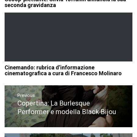
seconda gravidanza
Cinemando: rubrica d’informazione
cinematografica a cura di Francesco Molinaro
Navigazione
articoli
Previous
Copertina: La Burlesque
Previous
post:
Performer e modella Black Bijou