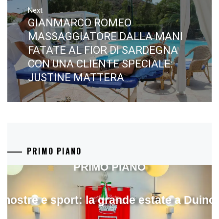
Next
GIANMARCO ROMEO
Next
post:
MASSAGGIATORE DALLA MANI
FATATE AL FIOR DI SARDEGNA
CON UNA CLIENTE SPECIALE:
JUSTINE MATTERA
PRIMO PIANO
PRIMO PIANO
mostre e sport: la grande estate a Duino