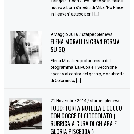
Il singolo “Good Guys” anticipa in Italia il
nuovo album d’inediti di Mika “No Place
in Heaven” atteso per il […]
9 Maggio 2016
/
starpeoplenews
ELENA MORALI IN GRAN FORMA
SU GQ
Elena Morali ex protagonista del
programma ‘La Pupa e il Secchione’,
spesso al centro del gossip, e soubrette
di Colorando, […]
21 Novembre 2014
/
starpeoplenews
FOOD: TORTA NUTELLA E COCCO
CON GOCCE DI CIOCCOLATO (
RUBRICA A CURA DI CHIARA E
GLORIA PISCEDDA )