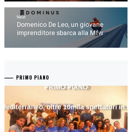
Next
Domenico De Leo, un giovane
Next
post:
imprenditore sbarca alla Mfw
PRIMO PIANO
PRIMO PIANO
 Mediterraneo, oltre 10mila spettatori in 