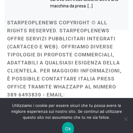
macchina da presa. […]
STARPEOPLENEWS COPYRIGHT © ALL
RIGHTS RESERVED. STARPEOPLENEWS
OFFRE SERVIZI PUBBLICITARI INTEGRATI
(CARTACEO E WEB). OFFRIAMO DIVERSE
TIPOLOGIE DI PROPOSTE COMMERCIALI,
ADATTABILI A QUALSIASI ESIGENZA DELLA
CLIENTELA. PER MAGGIORI INFORMAZIONI,
È POSSIBILE CONTATTARE ITALIA PRESS
OFFICE TRAMITE WHAZZAPP AL NUMERO
389 6493830 - EMAIL:
ITALIAPRESSOFFICE@GMAIL.COM
-
Utilizziamo i cookie per essere sicuri che tu possa avere la
WEBMASTER :
FRANCESCO GENTILE
migliore esperienza sul nostro sito. Se continui ad utilizzare
questo sito noi assumiamo che tu ne sia felice.
FREELANCE
Ok