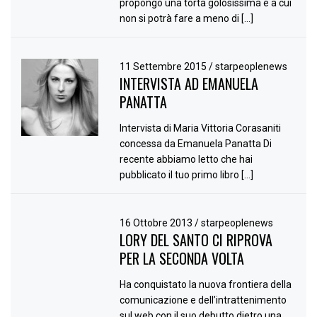
propongo una torta golosissima e a cui
non si potrà fare a meno di […]
11 Settembre 2015
/
starpeoplenews
INTERVISTA AD EMANUELA
PANATTA
Intervista di Maria Vittoria Corasaniti
concessa da Emanuela Panatta Di
recente abbiamo letto che hai
pubblicato il tuo primo libro […]
16 Ottobre 2013
/
starpeoplenews
LORY DEL SANTO CI RIPROVA
PER LA SECONDA VOLTA
Ha conquistato la nuova frontiera della
comunicazione e dell’intrattenimento
sul web con il suo debutto dietro una