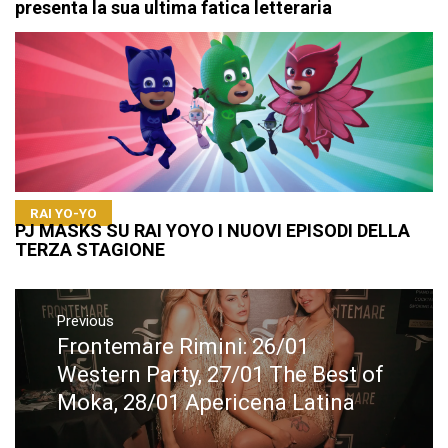
presenta la sua ultima fatica letteraria
RAI YO-YO
PJ MASKS SU RAI YOYO I NUOVI EPISODI DELLA
TERZA STAGIONE
Navigazione
articoli
Previous
Frontemare Rimini: 26/01
Previous
post:
Western Party, 27/01 The Best of
Moka, 28/01 Apericena Latina