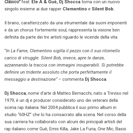
Clásico”
feat.
Ele A & Guè,
Dj Shocca
torna con un nuovo
singolo insieme ai due rapper
Clementino
e
Silent Bob.
Il brano, caratterizzato da una strumentale dai suoni imponenti
e da un chorus fortemente soul, rappresenta la visione ben
definita da parte dei tre artisti riguardo le vicende della vita.
“
In La Fame, Clementino sigilla il pezzo con il suo ritornello
carico di struggle. Silent Bob, invece, apre le danze,
azzannando la traccia con immagini insuperabili. Si potrebbe
definire un tridente assoluto che porta perfettamente il
messaggio a destinazione”
– commenta
Dj Shocca
.
Dj Shocca
, nome d’arte di Matteo Bernacchi, nato a Treviso nel
1979, è un dj e producer considerato uno dei veterani della
scena rap italiana. Nel 2004 pubblica il suo primo album in
studio “60HZ” che lo ha consacrato alla scena. Nel corso della
sua carriera ha collaborato con alcuni dei principali artisti del
rap italiano come Guè, Emis Killa, Jake La Furia, One Mic, Bassi