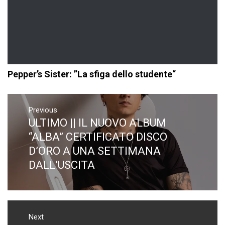
Pepper’s Sister: ”La sfiga dello studente“
Navigazione
articoli
Previous
ULTIMO || IL NUOVO ALBUM
Previous
post:
“ALBA” CERTIFICATO DISCO
D’ORO A UNA SETTIMANA
DALL’USCITA
Next