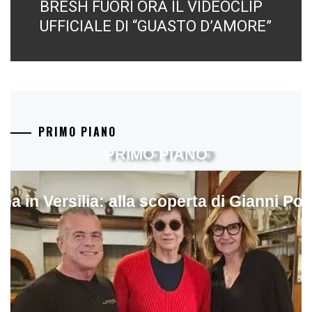
BRESH FUORI ORA IL VIDEOCLIP
Next
post:
UFFICIALE DI “GUASTO D’AMORE”
PRIMO PIANO
PRIMO PIANO
ina in Versilia: alla scoperta di Gianni Pol