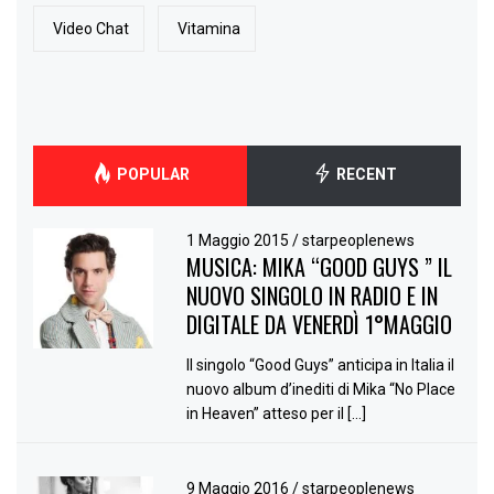
Video Chat
Vitamina
POPULAR
RECENT
1 Maggio 2015
/
starpeoplenews
MUSICA: MIKA “GOOD GUYS ” IL
NUOVO SINGOLO IN RADIO E IN
DIGITALE DA VENERDÌ 1°MAGGIO
Il singolo “Good Guys” anticipa in Italia il
nuovo album d’inediti di Mika “No Place
in Heaven” atteso per il […]
9 Maggio 2016
/
starpeoplenews