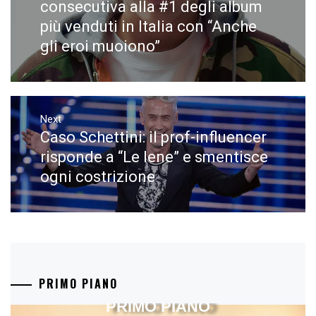
post:
consecutiva alla #1 degli album
più venduti in Italia con “Anche
gli eroi muoiono”
Next
Caso Schettini: il prof-influencer
Next
post:
risponde a “Le Iene” e smentisce
ogni costrizione
PRIMO PIANO
PRIMO PIANO