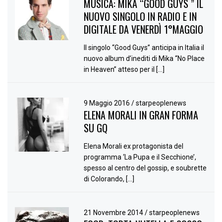
MUSICA: MIKA “GOOD GUYS ” IL
NUOVO SINGOLO IN RADIO E IN
DIGITALE DA VENERDÌ 1°MAGGIO
Il singolo “Good Guys” anticipa in Italia il
nuovo album d’inediti di Mika “No Place
in Heaven” atteso per il […]
9 Maggio 2016
/
starpeoplenews
ELENA MORALI IN GRAN FORMA
SU GQ
Elena Morali ex protagonista del
programma ‘La Pupa e il Secchione’,
spesso al centro del gossip, e soubrette
di Colorando, […]
21 Novembre 2014
/
starpeoplenews