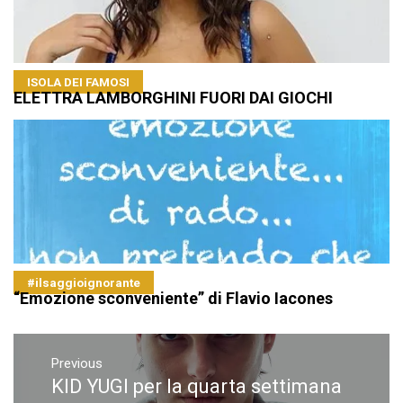
ISOLA DEI FAMOSI
ELETTRA LAMBORGHINI FUORI DAI GIOCHI
#ilsaggioignorante
“Emozione sconveniente” di Flavio Iacones
Navigazione
articoli
Previous
KID YUGI per la quarta settimana
Previous