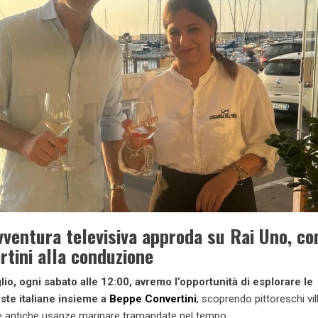
ventura televisiva approda su Rai Uno, co
tini alla conduzione
glio, ogni sabato alle 12:00, avremo l’opportunità di esplorare le
ste italiane insieme a
Beppe Convertini
, scoprendo pittoreschi vil
 e antiche usanze marinare tramandate nel tempo.