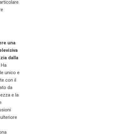
articolare
re
ere una
elevisiva
zia dalla
. Ha
ile unico e
te con il
cato da
lezza e la
e
ssioni
ulteriore
cona