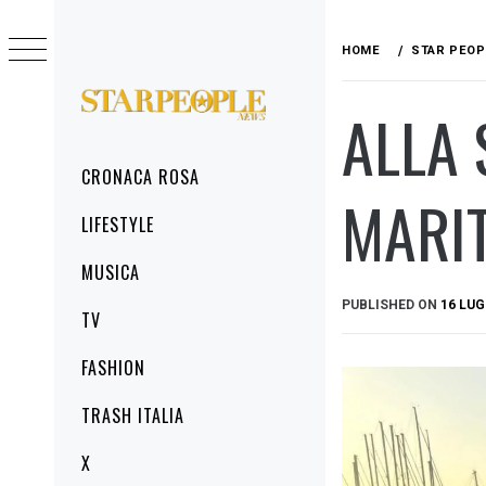
Skip
to
HOME
STAR PEOP
content
ALLA 
STARPEOPLENEWS
IL PORTALE DELLA CRONACA ROSA, DEL
GLAMOUR DEL LIFESTYLE
Primary
CRONACA ROSA
Menu
MARIT
LIFESTYLE
MUSICA
PUBLISHED ON
16 LUG
TV
FASHION
TRASH ITALIA
X