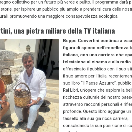
pegno collettivo per un futuro più verde e pulito. Il programma darà p
storie, per ispirare un pubblico più ampio a prendersi cura delle nost
turali, promuovendo una maggiore consapevolezza ecologica.
ini, una pietra miliare della TV italiana
Beppe Convertini continua a ess
figura di spicco nell’eccellenza t
italiana, con una carriera che spa
televisione al cinema e alla radio
affascinato il pubblico con il suo st
il suo amore per l’Italia, recentemen
suo libro “Il Paese Azzurro”, pubbli
Rai Libri, un’opera che esplora la bel
ricchezza culturale del nostro paes
attraverso racconti personali e rifle
profonde. Questo libro aggiunge un 
tassello alla sua già ricca carriera,
consolidando la sua posizione di i