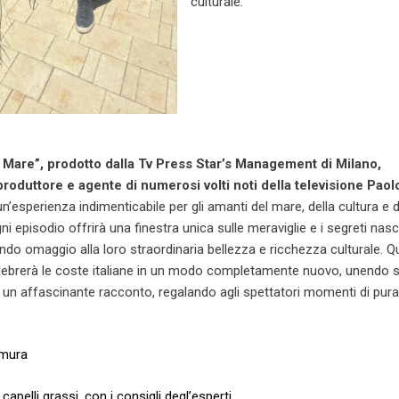
culturale.
i Mare”, prodotto dalla Tv Press Star’s Management di Milano,
roduttore e agente di numerosi volti noti della televisione Paol
n’esperienza indimenticabile per gli amanti del mare, della cultura e d
Ogni episodio offrirà una finestra unica sulle meraviglie e i segreti nasc
endo omaggio alla loro straordinaria bellezza e ricchezza culturale. 
elebrerà le coste italiane in un modo completamente nuovo, unendo s
in un affascinante racconto, regalando agli spettatori momenti di pur
omura
 capelli grassi, con i consigli degl’esperti