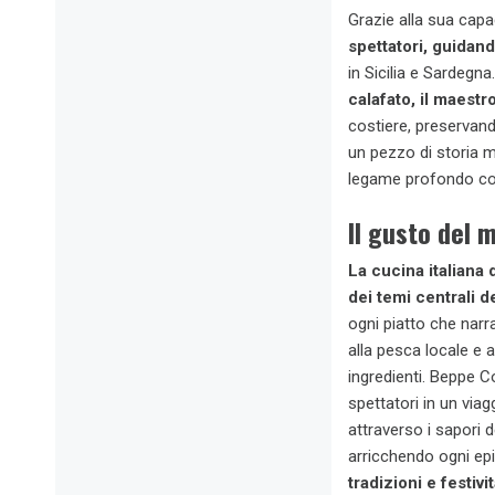
Grazie alla sua capa
spettatori, guidand
in Sicilia e Sardegn
calafato, il maestro
costiere, preservand
un pezzo di storia m
legame profondo con l
Il gusto del m
La cucina italiana 
dei temi centrali 
ogni piatto che narr
alla pesca locale e 
ingredienti. Beppe Co
spettatori in un viag
attraverso i sapori 
arricchendo ogni ep
tradizioni e festivi