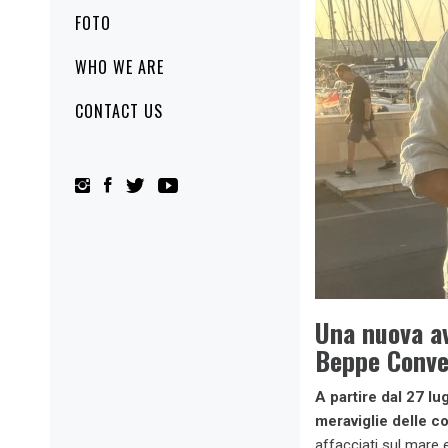
FOTO
WHO WE ARE
CONTACT US
Una nuova av
Beppe Conver
A partire dal 27 lu
meraviglie delle co
affacciati sul mare