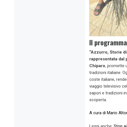
Il programma
“Azzurro, Storie d
rappresentata dal p
Chiparo
, promette u
tradizioni italiane. 
coste italiane, rend
viaggio televisivo c
sapori e tradizioni 
scoperta.
A cura di Mario Alt
Leggi anche:
Stop ai