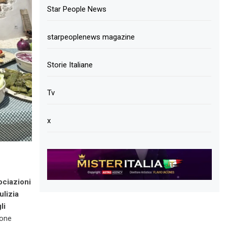
Star People News
starpeoplenews magazine
Storie Italiane
Tv
x
ciazioni
ulizia
li
ione