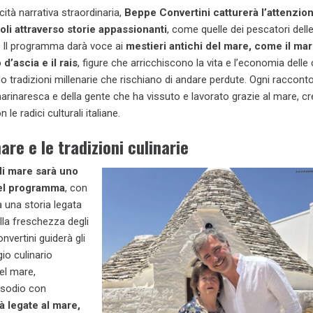
cità narrativa straordinaria,
Beppe Convertini catturerà l’attenzion
oli attraverso storie appassionanti
, come quelle dei pescatori dell
a. Il programma darà voce ai
mestieri antichi del mare, come il mari
 d’ascia e il rais
, figure che arricchiscono la vita e l’economia dell
o tradizioni millenarie che rischiano di andare perdute. Ogni racconto
arinaresca e della gente che ha vissuto e lavorato grazie al mare, c
e radici culturali italiane.
are e le tradizioni culinarie
di mare sarà uno
del programma
, con
a una storia legata
alla freschezza degli
nvertini guiderà gli
gio culinario
del mare,
isodio con
tà legate al mare,