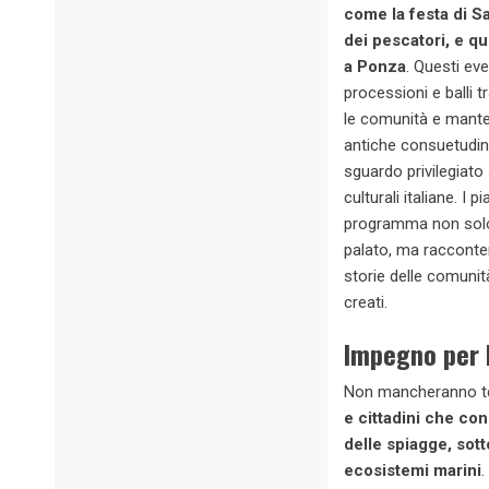
come la festa di S
dei pescatori, e qu
a Ponza
. Questi eve
processioni e balli t
le comunità e mante
antiche consuetudin
sguardo privilegiato 
culturali italiane. I p
programma non solo 
palato, ma racconte
storie delle comunit
creati.
Impegno per 
Non mancheranno tes
e cittadini che con
delle spiagge, sott
ecosistemi marini
.