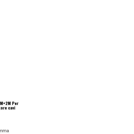
 1M+2M Per
ore cavi
ramma