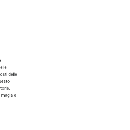
o
elle
osti delle
Questo
torie,
a magia e