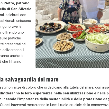
an Pietro, patrono
ella di San Silverio
nti, celebrati con
radizionali, uniscono
ngono vive le
i, offrendo uno
sulle pratiche
iatti presentati nel
delizieranno il
ranno anche le
à che li hanno
la salvaguardia del mare
timonianze di coloro che si dedicano alla tutela del mare, con
asso
divideranno le loro esperienze nella sensibilizzazione e nella p
olineando l’importanza della sostenibilità e della protezione deg
 Questi interventi metteranno in luce il ruolo cruciale della conservaz