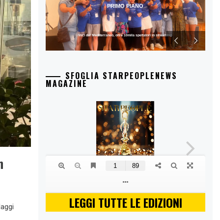
PRIMO PIANO
Voci dal Mediterraneo, oltre 10mila spettatori in streaming
SFOGLIA STARPEOPLENEWS
MAGAZINE
n
LEGGI TUTTE LE EDIZIONI
laggi