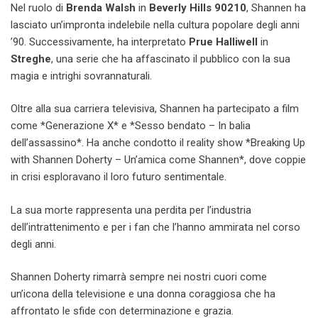
Nel ruolo di
Brenda Walsh
in
Beverly Hills 90210
, Shannen ha
lasciato un’impronta indelebile nella cultura popolare degli anni
’90. Successivamente, ha interpretato
Prue Halliwell
in
Streghe
, una serie che ha affascinato il pubblico con la sua
magia e intrighi sovrannaturali.
Oltre alla sua carriera televisiva, Shannen ha partecipato a film
come *Generazione X* e *Sesso bendato – In balia
dell’assassino*. Ha anche condotto il reality show *Breaking Up
with Shannen Doherty – Un’amica come Shannen*, dove coppie
in crisi esploravano il loro futuro sentimentale.
La sua morte rappresenta una perdita per l’industria
dell’intrattenimento e per i fan che l’hanno ammirata nel corso
degli anni.
Shannen Doherty rimarrà sempre nei nostri cuori come
un’icona della televisione e una donna coraggiosa che ha
affrontato le sfide con determinazione e grazia.