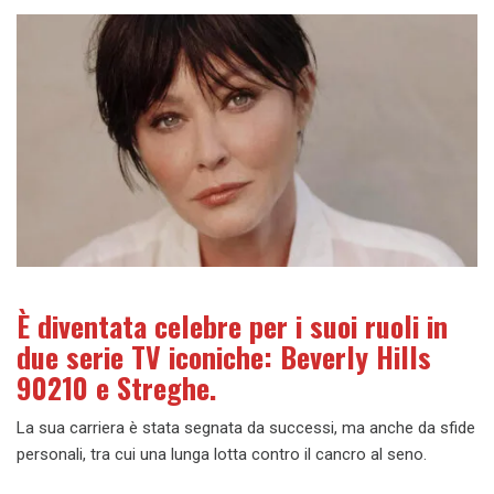
È diventata celebre per i suoi ruoli in
due serie TV iconiche: Beverly Hills
90210 e Streghe.
La sua carriera è stata segnata da successi, ma anche da sfide
personali, tra cui una lunga lotta contro il cancro al seno.