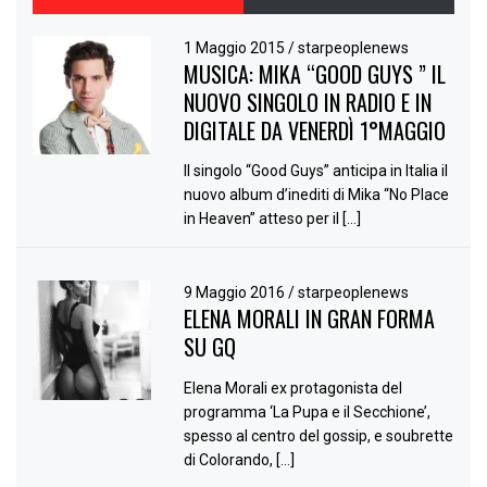
1 Maggio 2015
/
starpeoplenews
MUSICA: MIKA “GOOD GUYS ” IL
NUOVO SINGOLO IN RADIO E IN
DIGITALE DA VENERDÌ 1°MAGGIO
Il singolo “Good Guys” anticipa in Italia il
nuovo album d’inediti di Mika “No Place
in Heaven” atteso per il […]
9 Maggio 2016
/
starpeoplenews
ELENA MORALI IN GRAN FORMA
SU GQ
Elena Morali ex protagonista del
programma ‘La Pupa e il Secchione’,
spesso al centro del gossip, e soubrette
di Colorando, […]