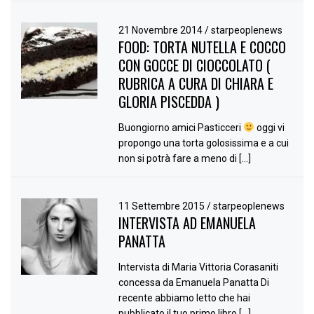
21 Novembre 2014
/
starpeoplenews
FOOD: TORTA NUTELLA E COCCO
CON GOCCE DI CIOCCOLATO (
RUBRICA A CURA DI CHIARA E
GLORIA PISCEDDA )
Buongiorno amici Pasticceri
oggi vi
propongo una torta golosissima e a cui
non si potrà fare a meno di […]
11 Settembre 2015
/
starpeoplenews
INTERVISTA AD EMANUELA
PANATTA
Intervista di Maria Vittoria Corasaniti
concessa da Emanuela Panatta Di
recente abbiamo letto che hai
pubblicato il tuo primo libro […]