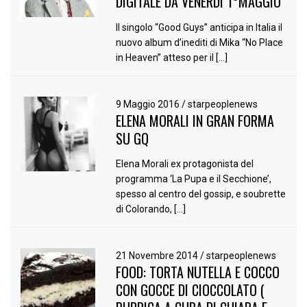
DIGITALE DA VENERDÌ 1°MAGGIO
Il singolo “Good Guys” anticipa in Italia il
nuovo album d’inediti di Mika “No Place
in Heaven” atteso per il […]
9 Maggio 2016
/
starpeoplenews
ELENA MORALI IN GRAN FORMA
SU GQ
Elena Morali ex protagonista del
programma ‘La Pupa e il Secchione’,
spesso al centro del gossip, e soubrette
di Colorando, […]
21 Novembre 2014
/
starpeoplenews
FOOD: TORTA NUTELLA E COCCO
CON GOCCE DI CIOCCOLATO (