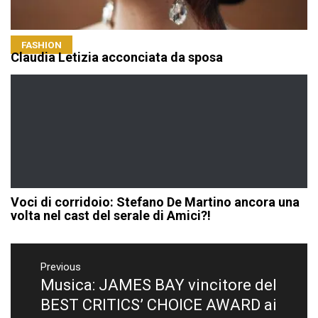
FASHION
Claudia Letizia acconciata da sposa
Voci di corridoio: Stefano De Martino ancora una
volta nel cast del serale di Amici?!
Navigazione
articoli
Previous
Musica: JAMES BAY vincitore del
Previous
post:
BEST CRITICS’ CHOICE AWARD ai