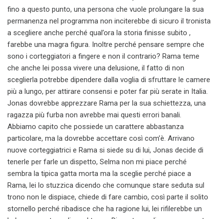
fino a questo punto, una persona che vuole prolungare la sua
permanenza nel programma non inciterebbe di sicuro il tronista
a scegliere anche perché qual’ora la storia finisse subito ,
farebbe una magra figura. Inoltre perché pensare sempre che
sono i corteggiatori a fingere e non il contrario? Rama teme
che anche lei possa vivere una delusione, il fatto di non
sceglierla potrebbe dipendere dalla voglia di sfruttare le camere
più a lungo, per attirare consensi e poter far più serate in Italia.
Jonas dovrebbe apprezzare Rama per la sua schiettezza, una
ragazza più furba non avrebbe mai questi errori banali.
Abbiamo capito che possiede un carattere abbastanza
particolare, ma la dovrebbe accettare così com’è. Arrivano
nuove corteggiatrici e Rama si siede su di lui, Jonas decide di
tenerle per farle un dispetto, Selma non mi piace perché
sembra la tipica gatta morta ma la sceglie perché piace a
Rama, lei lo stuzzica dicendo che comunque stare seduta sul
trono non le dispiace, chiede di fare cambio, così parte il solito
stornello perché ribadisce che ha ragione lui, lei rifilerebbe un