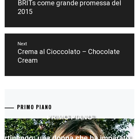
BRITs come grande promessa del
2015
Next
Crema al Cioccolato – Chocolate
Next
post:
Cream
PRIMO PIANO
PRIMO PIANO
artinengo: una donna che ha imparato a s