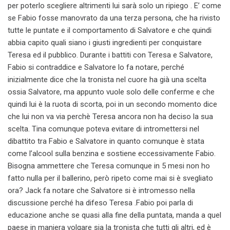
per poterlo scegliere altrimenti lui sarà solo un ripiego . E’ come
se Fabio fosse manovrato da una terza persona, che ha rivisto
tutte le puntate e il comportamento di Salvatore e che quindi
abbia capito quali siano i giusti ingredienti per conquistare
Teresa ed il pubblico. Durante i battiti con Teresa e Salvatore,
Fabio si contraddice e Salvatore lo fa notare, perché
inizialmente dice che la tronista nel cuore ha già una scelta
ossia Salvatore, ma appunto vuole solo delle conferme e che
quindi lui è la ruota di scorta, poi in un secondo momento dice
che lui non va via perchè Teresa ancora non ha deciso la sua
scelta. Tina comunque poteva evitare di intromettersi nel
dibattito tra Fabio e Salvatore in quanto comunque è stata
come l’alcool sulla benzina e sostiene eccessivamente Fabio.
Bisogna ammettere che Teresa comunque in 5 mesi non ho
fatto nulla per il ballerino, però ripeto come mai si è svegliato
ora? Jack fa notare che Salvatore si è intromesso nella
discussione perché ha difeso Teresa .Fabio poi parla di
educazione anche se quasi alla fine della puntata, manda a quel
paese in maniera volgare sia la tronista che tutti gli altri, ed è