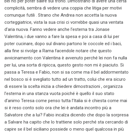
bel no per poter salire sul trono. Dimostrano di avere una certa
complicità, sembra di vedere una coppia che litiga per motivi
comunque futili . Strano che Andrea non accetta la nuova
corteggiatrice, vista la sua crisi ci vorrebbe quasi una ventata
d’aria nuova. Fanno vedere anche l’esterna tra Jonase
Valentina, i due vanno a fare la spesa e poi a casa di lui per
poter cucinare, dopo sul divano partono le coccole ed i baci,
alla fine si rivolge a Rama facendole notare che questo
avvicinamento con Valentina è avvenuto perché lei non fa nulla
per lui, una sorta di ripicca, questo gesto non mi è piaciuto. Si
passa a Teresa e Fabio, non si sa come ma il bel addormentato
nel bosco si è svegliato tutto ad un tratto, colui che era sicuro
di essere la scelta inizia a chiedere dimostrazioni , organizza
l’esterna in una stanza vuota poiché è quello il suo stato
d’animo Teresa come penso tutta l’Italia si è chiesta come mai
si è reso conto solo ora che lei è andata incontro più a
Salvatore che a lui? Fabio incalza dicendo che dopo la sorpresa
a Salvare ha capito che lo trattiene solo perché sta cercando di
capire se il bel siciliano possiede o meno quel qualcosa in più