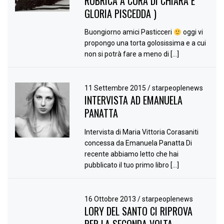
RUBRICA A CURA DI CHIARA E
GLORIA PISCEDDA )
Buongiorno amici Pasticceri
oggi vi
propongo una torta golosissima e a cui
non si potrà fare a meno di […]
11 Settembre 2015
/
starpeoplenews
INTERVISTA AD EMANUELA
PANATTA
Intervista di Maria Vittoria Corasaniti
concessa da Emanuela Panatta Di
recente abbiamo letto che hai
pubblicato il tuo primo libro […]
16 Ottobre 2013
/
starpeoplenews
LORY DEL SANTO CI RIPROVA
PER LA SECONDA VOLTA