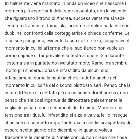
Inizialmente viene mandato in onda un video che riassume i
momenti più importanti della scorsa puntata, con le vicende
che riguardano il trono di Andrea, successivamente si vede
l’esterna di Jonas e Rama Lila, lui come al solito parla dei suoi
dubbi nei confronti della corteggiatrice e chiede conferme. Lei
reagisce piangendo, evidente la sua sofferenza, suggestivo il
momento in cui lei afferma che al suo fianco non vuole un
uomo capace di far prevalere la testa al cuore. Sia durante
l’esterna sia in puntata ho rivalutato molto Rama, mi sembra
molto più sincera, Jonas è infastidito da alcuni suoi
atteggiamenti come la risatina che lei adotta anche nel
momento in cui lui fa dei discorsi piuttosto seri . Penso che la
risata di Rama sia dettata più da un senso di imbarazzo, non
penso che sia così ingenua da dimostrare palesemente la
voglia di giocare con i sentimenti del tronista. Momento di
tensione tra i due, lui infastidito si alza e va via, lei lo insegue
ribadisce un concetto importante ossia che lei si aspettava di
essere scelta giorno otto dicembre, in quanto voleva
trascorrere le vacanze di Natale con lui, non credo che finga