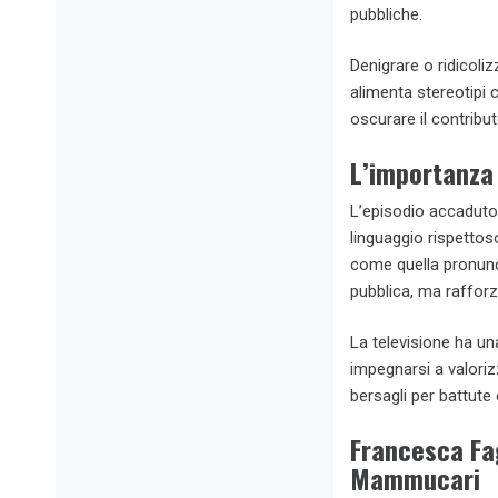
pubbliche.
Denigrare o ridicol
alimenta stereotipi 
oscurare il contribu
L’importanza 
L’episodio accadut
linguaggio rispettos
come quella pronun
pubblica, ma rafforz
La televisione ha un
impegnarsi a valoriz
bersagli per battute 
Francesca Fag
Mammucari