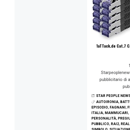
1aTTack.de Cat.7 C
Starpeoplenew
pubblicitario di
pub
STAR PEOPLE NEW
AUTOIRONIA
,
BATT
EPISODIO
,
FAGNANI
,
F
ITALIA
,
MAMMUCARI
,
PERSONALITÀ
,
PREGIU
PUBBLICO
,
RAI2
,
REAL
SIMBOLO
,
SITUAZION