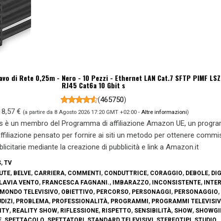
avo di Rete 0,25m - Nero - 10 Pezzi - Ethernet LAN Cat.7 SFTP PIMF LS
RJ45 Cat6a 10 Gbit s
(
465750
)
18,57 €
(a partire da 8 Agosto 2026 17:20 GMT +02:00 -
Altre informazioni
)
s è un membro del Programma di affiliazione Amazon UE, un prog
 affiliazione pensato per fornire ai siti un metodo per ottenere commi
blicitarie mediante la creazione di pubblicità e link a Amazon.it
S
,
TV
UTE
,
BELVE
,
CARRIERA
,
COMMENTI
,
CONDUTTRICE
,
CORAGGIO
,
DEBOLE
,
DI
LAVIA VENTO
,
FRANCESCA FAGNANI.
,
IMBARAZZO
,
INCONSISTENTE
,
INTE
MONDO TELEVISIVO
,
OBIETTIVO
,
PERCORSO
,
PERSONAGGI
,
PERSONAGGIO
,
DIZI
,
PROBLEMA
,
PROFESSIONALITÀ
,
PROGRAMMI
,
PROGRAMMI TELEVISIV
ITY
,
REALITY SHOW
,
RIFLESSIONE
,
RISPETTO
,
SENSIBILITÀ
,
SHOW
,
SHOWGI
E
,
SPETTACOLO
,
SPETTATORI
,
STANDARD TELEVISIVI
,
STEREOTIPI
,
STUDIO
,