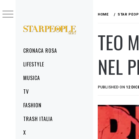
Skip
to
HOME
STAR PEOP
content
TEO M
STARPEOPLENEWS
IL PORTALE DELLA CRONACA ROSA, DEL
GLAMOUR DEL LIFESTYLE
Primary
CRONACA ROSA
Menu
NEL 
LIFESTYLE
MUSICA
PUBLISHED ON
12 DIC
TV
FASHION
TRASH ITALIA
X