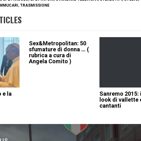
AMMUCARI
,
TRASMISSIONE
TICLES
Sex&Metropolitan: 50
sfumature di donna … (
rubrica a cura di
Angela Comito )
 e la
Sanremo 2015: i 
look di vallette 
cantanti
ous