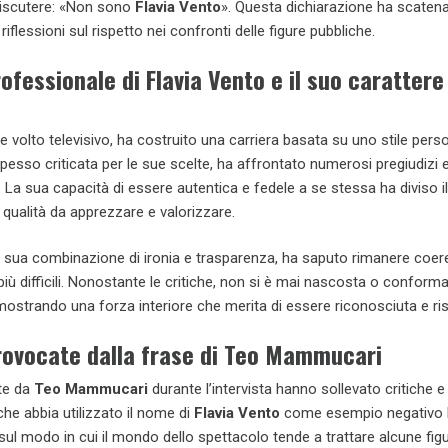
discutere: «Non sono
Flavia Vento
». Questa dichiarazione ha scaten
riflessioni sul rispetto nei confronti delle figure pubbliche.
rofessionale di Flavia Vento e il suo carattere
re volto televisivo, ha costruito una carriera basata su uno stile pers
Spesso criticata per le sue scelte, ha affrontato numerosi pregiudizi e
La sua capacità di essere autentica e fedele a se stessa ha diviso il
qualità da apprezzare e valorizzare.
a sua combinazione di ironia e trasparenza, ha saputo rimanere coer
ù difficili. Nonostante le critiche, non si è mai nascosta o conforma
dimostrando una forza interiore che merita di essere riconosciuta e ris
provocate dalla frase di Teo Mammucari
te da
Teo Mammucari
durante l’intervista hanno sollevato critiche e
 che abbia utilizzato il nome di
Flavia Vento
come esempio negativo 
sul modo in cui il mondo dello spettacolo tende a trattare alcune fig