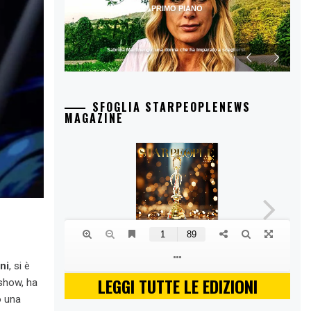
PRIMO PIANO
Sabrina Martinengo: una donna che ha imparato a scegliersi.
SFOGLIA STARPEOPLENEWS
MAGAZINE
ni
, si è
LEGGI TUTTE LE EDIZIONI
 show, ha
o una