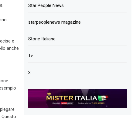
la
Star People News
tono
starpeoplenews magazine
Storie Italiane
recise e
ollo anche
Tv
x
sione
 esempio
piegare
. Questo