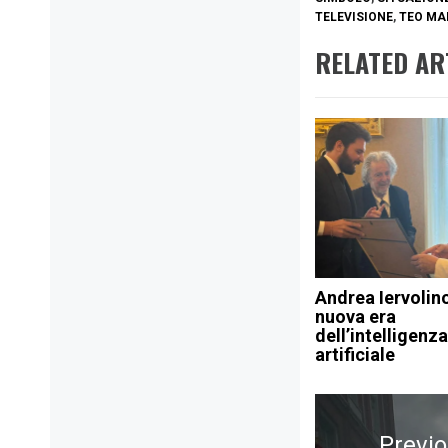
TELEVISIONE
,
TEO M
RELATED AR
Andrea Iervolino
nuova era
dell’intelligenza
artificiale
Navigazione
articoli
Previ