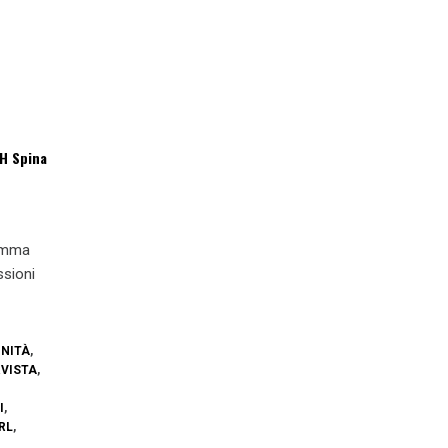
ZH Spina
ramma
ssioni
GNITÀ
,
RVISTA
,
I
,
RL
,