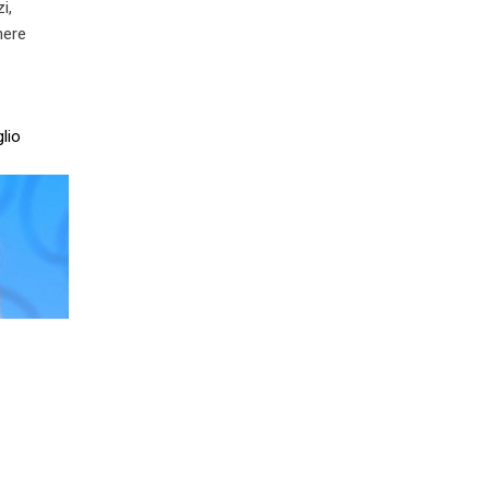
i,
nere
lio