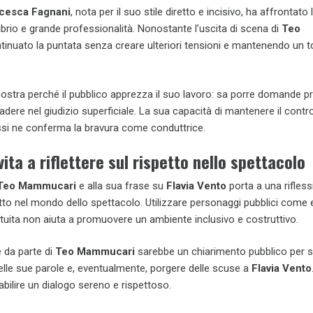
cesca Fagnani
, nota per il suo stile diretto e incisivo, ha affrontato 
ibrio e grande professionalità. Nonostante l’uscita di scena di
Teo
ntinuato la puntata senza creare ulteriori tensioni e mantenendo un 
ostra perché il pubblico apprezza il suo lavoro: sa porre domande p
adere nel giudizio superficiale. La sua capacità di mantenere il contr
i ne conferma la bravura come conduttrice.
ita a riflettere sul rispetto nello spettacolo
Teo Mammucari
e alla sua frase su
Flavia Vento
porta a una rifles
etto nel mondo dello spettacolo. Utilizzare personaggi pubblici come
gratuita non aiuta a promuovere un ambiente inclusivo e costruttivo.
 da parte di
Teo Mammucari
sarebbe un chiarimento pubblico per s
elle sue parole e, eventualmente, porgere delle scuse a
Flavia Vento
abilire un dialogo sereno e rispettoso.