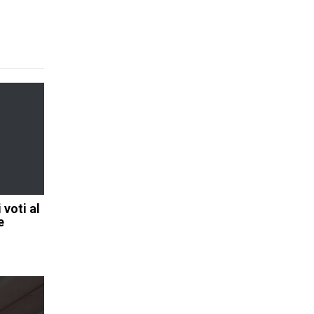
voti al
e