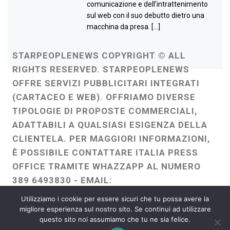
comunicazione e dell’intrattenimento
sul web con il suo debutto dietro una
macchina da presa. […]
STARPEOPLENEWS COPYRIGHT © ALL
RIGHTS RESERVED. STARPEOPLENEWS
OFFRE SERVIZI PUBBLICITARI INTEGRATI
(CARTACEO E WEB). OFFRIAMO DIVERSE
TIPOLOGIE DI PROPOSTE COMMERCIALI,
ADATTABILI A QUALSIASI ESIGENZA DELLA
CLIENTELA. PER MAGGIORI INFORMAZIONI,
È POSSIBILE CONTATTARE ITALIA PRESS
OFFICE TRAMITE WHAZZAPP AL NUMERO
389 6493830 - EMAIL:
ITALIAPRESSOFFICE@GMAIL.COM
-
Utilizziamo i cookie per essere sicuri che tu possa avere la
WEBMASTER :
FRANCESCO GENTILE
migliore esperienza sul nostro sito. Se continui ad utilizzare
questo sito noi assumiamo che tu ne sia felice.
FREELANCE