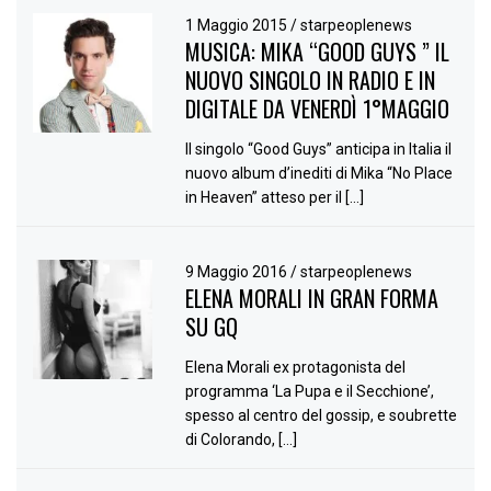
1 Maggio 2015
/
starpeoplenews
MUSICA: MIKA “GOOD GUYS ” IL
NUOVO SINGOLO IN RADIO E IN
DIGITALE DA VENERDÌ 1°MAGGIO
Il singolo “Good Guys” anticipa in Italia il
nuovo album d’inediti di Mika “No Place
in Heaven” atteso per il […]
9 Maggio 2016
/
starpeoplenews
ELENA MORALI IN GRAN FORMA
SU GQ
Elena Morali ex protagonista del
programma ‘La Pupa e il Secchione’,
spesso al centro del gossip, e soubrette
di Colorando, […]