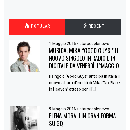
POPULAR
RECENT
1 Maggio 2015
/
starpeoplenews
MUSICA: MIKA “GOOD GUYS ” IL
NUOVO SINGOLO IN RADIO E IN
DIGITALE DA VENERDÌ 1°MAGGIO
Il singolo “Good Guys” anticipa in Italia il
nuovo album d’inediti di Mika “No Place
in Heaven” atteso per il […]
9 Maggio 2016
/
starpeoplenews
ELENA MORALI IN GRAN FORMA
SU GQ