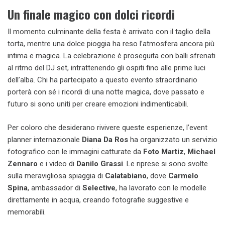
Un finale magico con dolci ricordi
Il momento culminante della festa è arrivato con il taglio della
torta, mentre una dolce pioggia ha reso l’atmosfera ancora più
intima e magica. La celebrazione è proseguita con balli sfrenati
al ritmo del DJ set, intrattenendo gli ospiti fino alle prime luci
dell’alba. Chi ha partecipato a questo evento straordinario
porterà con sé i ricordi di una notte magica, dove passato e
futuro si sono uniti per creare emozioni indimenticabili.
Per coloro che desiderano rivivere queste esperienze, l’event
planner internazionale
Diana Da Ros
ha organizzato un servizio
fotografico con le immagini catturate da
Foto Martiz
,
Michael
Zennaro
e i video di
Danilo Grassi
. Le riprese si sono svolte
sulla meravigliosa spiaggia di
Calatabiano
, dove
Carmelo
Spina
, ambassador di
Selective
, ha lavorato con le modelle
direttamente in acqua, creando fotografie suggestive e
memorabili.