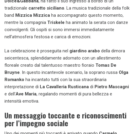
Dolce&Gabbana
, ha fatto il suo ingresso a bordo di un
tradizionale
carretto siciliano
. La musica tradizionale della folk
band
Mizzica Mizzica
ha accompagnato questo momento,
mentre la compagnia
Triskele
ha animato la serata con danze
coinvolgenti. Gli ospiti si sono immersi immediatamente
nell’atmosfera festosa e carica di emozioni.
La celebrazione è proseguita nel
giardino arabo
della dimora
seicentesca, splendidamente adornato con un allestimento
floreale creato dal talentuoso maestro fioraio
Tomas De
Bruyne
. In questo incantevole scenario, la soprano russa
Olga
Romanko
ha incantato tutti con la sua straordinaria
interpretazione di
La Cavalleria Rusticana
di
Pietro Mascagni
e dell’
Ave Maria
, regalando momenti di pura bellezza e
intensità emotiva.
Un messaggio toccante e riconoscimenti
per l’impegno sociale
Uno dei momenti più toccanti è arrivato quando
Carmelo