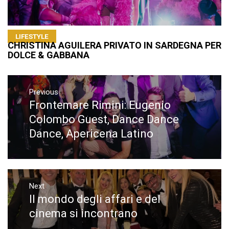
LIFESTYLE
CHRISTINA AGUILERA PRIVATO IN SARDEGNA PER
DOLCE & GABBANA
Navigazione
articoli
Previous
Frontemare Rimini: Eugenio
Previous
post:
Colombo Guest, Dance Dance
Dance, Apericena Latino
Next
Il mondo degli affari e del
Next
post:
cinema si incontrano