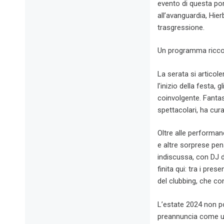
evento di questa po
all’avanguardia, Hier
trasgressione.
Un programma ricco
La serata si articol
l’inizio della festa,
coinvolgente. Fantas
spettacolari, ha cur
Oltre alle performanc
e altre sorprese pen
indiscussa, con DJ d
finita qui: tra i pr
del clubbing, che co
L’estate 2024 non p
preannuncia come una