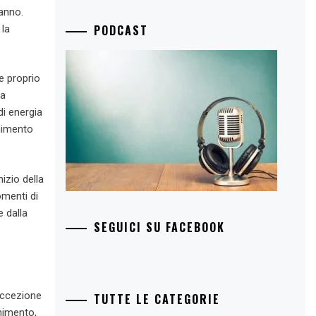
anno.
PODCAST
 la
e proprio
ra
di energia
enimento
nizio della
omenti di
e dalla
SEGUICI SU FACEBOOK
eccezione
TUTTE LE CATEGORIE
enimento,