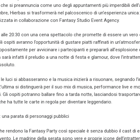
che si preannuncia come uno degli appuntamenti più imperdibili dell’
re, Hierbas si trasformerà nel palcoscenico di un’esperienza unica:
nizzata in collaborazione con Fantasy Studio Event Agency.
o alle 20:30 con una cena spettacolo che promette di essere un vero 
li ospiti avranno l’opportunità di gustare piatti raffinati in un’atmosfe
ppositamente per avvicinare i partecipanti e prepararli all’esplosione 
sarà infatti il preludio a una notte di festa e glamour, dove l’intratt
ssoluto.
, le luci si abbasseranno e la musica inizierà a risuonare, segnando l’i
’ultima si distinguerà per il suo mix di musica, performance live e m
. Gli ospiti potranno ballare fino a tarda notte, lasciandosi trasportar
he ha tutte le carte in regola per diventare leggendario.
: una parata di personaggi pubblici
he rendono la Fantasy Party così speciale è senza dubbio il cast di 
evento. Le madrine della serata sono vere e proprie icone dell’intratt