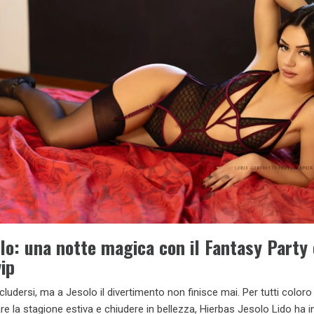
lo: una notte magica con il Fantasy Party 
vip
cludersi, ma a Jesolo il divertimento non finisce mai. Per tutti coloro
e la stagione estiva e chiudere in bellezza, Hierbas Jesolo Lido ha i