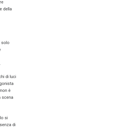
re
e della
a solo
e
.
hi di luci
agonista
 non è
la scena
lo si
esenza di