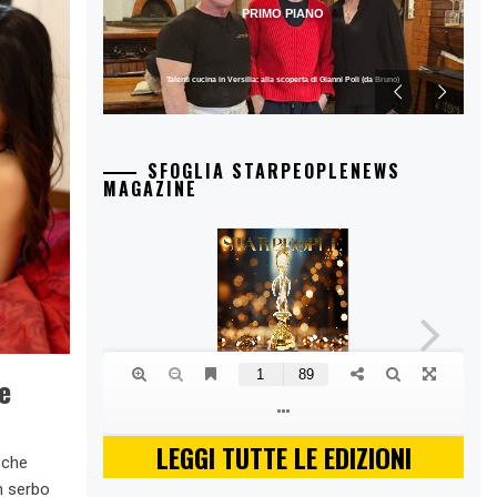
PRIMO PIANO
Nuova stagione per Azzurro Storie di Mare con Beppe Convertini
SFOGLIA STARPEOPLENEWS
MAGAZINE
e
LEGGI TUTTE LE EDIZIONI
 che
n serbo