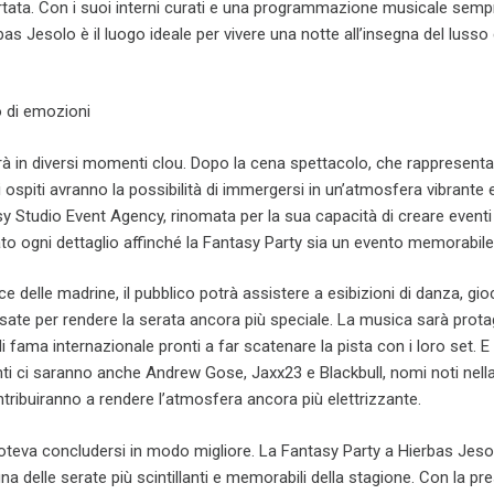
rtata. Con i suoi interni curati e una programmazione musicale semp
bas Jesolo è il luogo ideale per vivere una notte all’insegna del lusso 
 di emozioni
erà in diversi momenti clou. Dopo la cena spettacolo, che rappresent
 gli ospiti avranno la possibilità di immergersi in un’atmosfera vibrante 
y Studio Event Agency, rinomata per la sua capacità di creare eventi
ato ogni dettaglio affinché la Fantasy Party sia un evento memorabile
e delle madrine, il pubblico potrà assistere a esibizioni di danza, gioc
sate per rendere la serata ancora più speciale. La musica sarà prot
i fama internazionale pronti a far scatenare la pista con i loro set. E
esenti ci saranno anche Andrew Gose, Jaxx23 e Blackbull, nomi noti nel
ntribuiranno a rendere l’atmosfera ancora più elettrizzante.
oteva concludersi in modo migliore. La Fantasy Party a Hierbas Jeso
 delle serate più scintillanti e memorabili della stagione. Con la pr