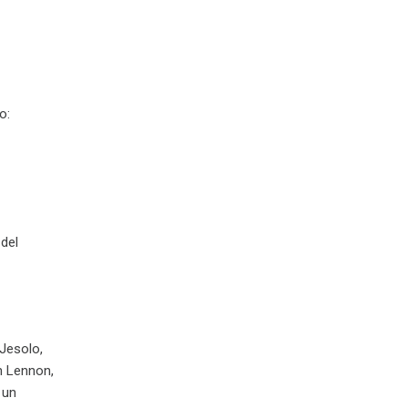
o:
 del
 Jesolo,
n Lennon,
 un