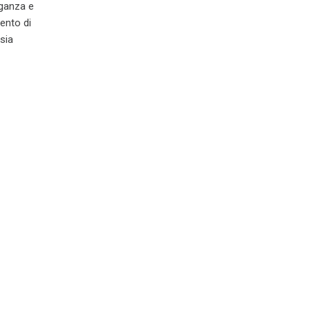
eganza e
mento di
sia