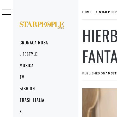
Skip
to
HOME
STAR PEOP
content
HIERB
STARPEOPLENEWS
IL PORTALE DELLA CRONACA ROSA, DEL
GLAMOUR DEL LIFESTYLE
Primary
CRONACA ROSA
Menu
FANTA
LIFESTYLE
MUSICA
PUBLISHED ON
10 SE
TV
FASHION
TRASH ITALIA
X