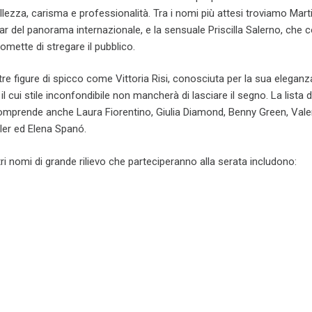
ellezza, carisma e professionalità. Tra i nomi più attesi troviamo Mart
ar del panorama internazionale, e la sensuale Priscilla Salerno, che c
mette di stregare il pubblico.
ltre figure di spicco come Vittoria Risi, conosciuta per la sua eleganz
 il cui stile inconfondibile non mancherà di lasciare il segno. La lista d
omprende anche Laura Fiorentino, Giulia Diamond, Benny Green, Vale
ller ed Elena Spanó.
ltri nomi di grande rilievo che parteciperanno alla serata includono: