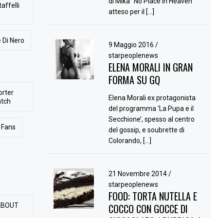
di Mika “No Place in Heaven”
affelli
atteso per il […]
 Di Nero
9 Maggio 2016
/
starpeoplenews
ELENA MORALI IN GRAN
FORMA SU GQ
orter
Elena Morali ex protagonista
atch
del programma ‘La Pupa e il
Secchione’, spesso al centro
Fans
del gossip, e soubrette di
Colorando, […]
21 Novembre 2014
/
starpeoplenews
FOOD: TORTA NUTELLA E
ABOUT
COCCO CON GOCCE DI