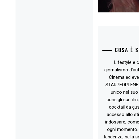
post:
COSA È 
Lifestyle e c
giornalismo d'au
Cinema ed eve
STARPEOPLENEW.I
unico nel suo 
consigli sui film
cocktail da gust
accesso allo st
indossare, come 
ogni momento. 
tendenze, nella sc