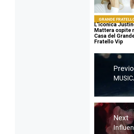
GRANDE FRATELLO
L’iconica Justin
Mattera ospite 
Casa del Grand
Fratello Vip
Navigazione
articoli
Previ
MUSICA
Previ
post:
Next
Influe
Next