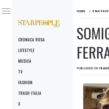
Skip
to
HOME
STAR PEOP
content
SOMIG
STARPEOPLENEWS
IL PORTALE DELLA CRONACA ROSA, DEL
GLAMOUR DEL LIFESTYLE
Primary
CRONACA ROSA
Menu
FERR
LIFESTYLE
MUSICA
PUBLISHED ON
18 AG
TV
FASHION
TRASH ITALIA
X