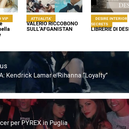
 VIP
ATTUALITA'
DESIRE INTERIOR
e
VALERIO RICCOBONO
SECRETS
nella
SULL’AFGANISTAN
LIBRERIE DI DE
e
ous
: Kendrick Lamar e Rihanna “Loyalty”
ous
ncer per PYREX in Puglia