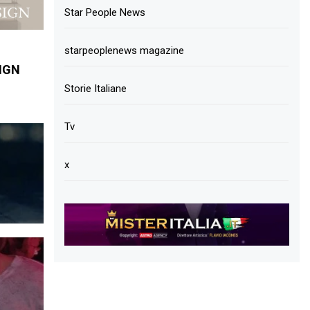
Star People News
starpeoplenews magazine
SIGN
Storie Italiane
Tv
x