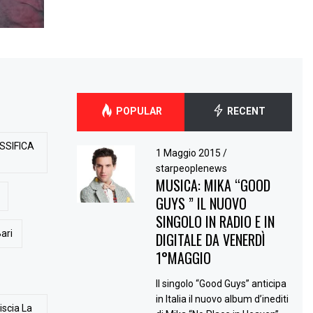
POPULAR
RECENT
SSIFICA
1 Maggio 2015
/
starpeoplenews
MUSICA: MIKA “GOOD
GUYS ” IL NUOVO
SINGOLO IN RADIO E IN
ari
DIGITALE DA VENERDÌ
1°MAGGIO
Il singolo “Good Guys” anticipa
in Italia il nuovo album d’inediti
iscia La