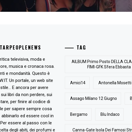
STARPEOPLENEWS
TAG
ritica televisiva, moda e
AlLBUM Primo Posto DELLA CLA
tore, musica e cronaca rosa.
FIMI-GFK Sfera Ebbasta
nti e mondanità. Questo è
T. Un portale, un web site
Amici14
Antonella Mosetti
stile... E ancora per avere
, sui libri da non perdere, sui
Assago Milano 12 Giugno
B
are, per finire al codice di
ile per sapere sempre cosa
Bergamo
Blu Indaco
abbinarlo ed essere cool in
Per essere al passo con le
elta degli abiti, dei profumi e
Canna-Gate Isola Dei Famosi Str