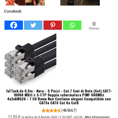
Condividi
0
Shares
1aTTack.de 0,5m - Nero - 5 Pezzi - Cat.7 Cavi di Rete (Set) CAT7-
10000 MBit/s S-FTP Doppia schermatura PIMF 600MHz
4x2xAWG26 / 7 CU Rame Non Contiene alogeni Compatibile con
CAT5e CAT6 Cat 6a Cat8
(
465667
)
11,95 €
(a partire da 8 Agosto 2026 17:20 GMT +02:00 -
Altre informazioni
)