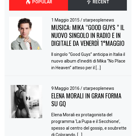
POPULAR
RECENT
1 Maggio 2015
/
starpeoplenews
MUSICA: MIKA “GOOD GUYS ” IL
NUOVO SINGOLO IN RADIO E IN
DIGITALE DA VENERDÌ 1°MAGGIO
Il singolo “Good Guys” anticipa in Italia il
nuovo album d’inediti di Mika “No Place
in Heaven” atteso per il […]
9 Maggio 2016
/
starpeoplenews
ELENA MORALI IN GRAN FORMA
SU GQ
Elena Morali ex protagonista del
programma ‘La Pupa e il Secchione’,
spesso al centro del gossip, e soubrette
di Colorando, […]