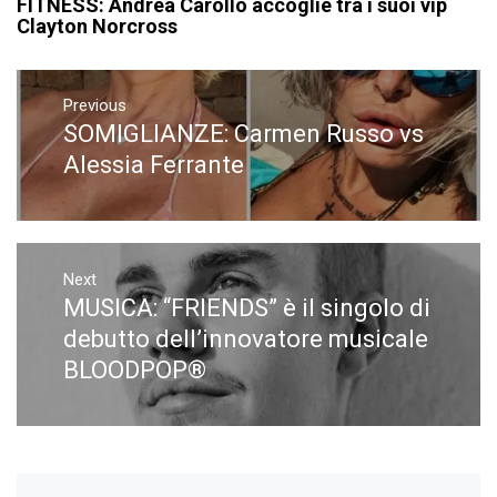
FITNESS: Andrea Carollo accoglie tra i suoi vip
Clayton Norcross
Navigazione
articoli
Previous
SOMIGLIANZE: Carmen Russo vs
Previous
post:
Alessia Ferrante
Next
MUSICA: “FRIENDS” è il singolo di
Next
post:
debutto dell’innovatore musicale
BLOODPOP®