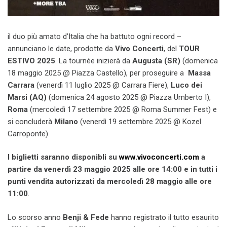
il duo più amato d’Italia che ha battuto ogni record –
annunciano le date, prodotte da
Vivo Concerti
, del
TOUR
ESTIVO 2025
. La tournée inizierà da
Augusta (SR)
(domenica
18 maggio 2025 @ Piazza Castello), per proseguire a
Massa
Carrara
(venerdì 11 luglio 2025 @ Carrara Fiere),
Luco dei
Marsi (AQ)
(domenica 24 agosto 2025 @ Piazza Umberto I),
Roma
(mercoledì 17 settembre 2025 @ Roma Summer Fest) e
si concluderà
Milano
(venerdì 19 settembre 2025 @ Kozel
Carroponte).
I biglietti saranno disponibli su
www.vivoconcerti.com
a
partire da venerdì 23 maggio 2025 alle ore 14:00 e in tutti i
punti vendita autorizzati da mercoledì 28 maggio alle ore
11:00
.
Lo scorso anno
Benji & Fede
hanno registrato il tutto esaurito