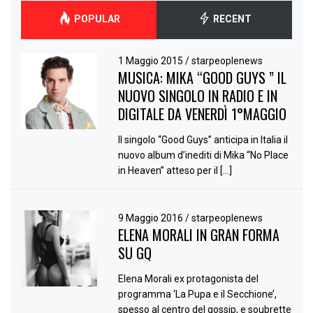
POPULAR
RECENT
1 Maggio 2015
/
starpeoplenews
MUSICA: MIKA “GOOD GUYS ” IL
NUOVO SINGOLO IN RADIO E IN
DIGITALE DA VENERDÌ 1°MAGGIO
Il singolo “Good Guys” anticipa in Italia il
nuovo album d’inediti di Mika “No Place
in Heaven” atteso per il […]
9 Maggio 2016
/
starpeoplenews
ELENA MORALI IN GRAN FORMA
SU GQ
Elena Morali ex protagonista del
programma ‘La Pupa e il Secchione’,
spesso al centro del gossip, e soubrette