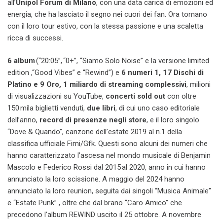
all’
Unipol Forum di Milano
, con una data carica di emozioni ed
energia, che ha lasciato il segno nei cuori dei fan. Ora tornano
con il loro tour estivo, con la stessa passione e una scaletta
ricca di successi.
6 album
(“20:05”, “0+”, “Siamo Solo Noise” e la versione limited
edition ,“Good Vibes” e “Rewind”) e
6 numeri 1, 17 Dischi di
Platino e 9 Oro, 1 miliardo di streaming complessivi
, milioni
di visualizzazioni su YouTube,
concerti sold out
con oltre
150 mila biglietti venduti,
due libri
, di cui uno caso editoriale
dell’anno,
record di presenze negli store
, e il loro singolo
“Dove & Quando”, canzone dell’estate 2019 al n.1 della
classifica ufficiale Fimi/Gfk. Questi sono alcuni dei numeri che
hanno caratterizzato l’ascesa nel mondo musicale di Benjamin
Mascolo e Federico Rossi dal 2015 al 2020, anno in cui hanno
annunciato la loro scissione. A maggio del 2024 hanno
annunciato la loro reunion, seguita dai singoli “Musica Animale”
e “Estate Punk” , oltre che dal brano “Caro Amico” che
precedono l’album REWIND uscito il 25 ottobre. A novembre