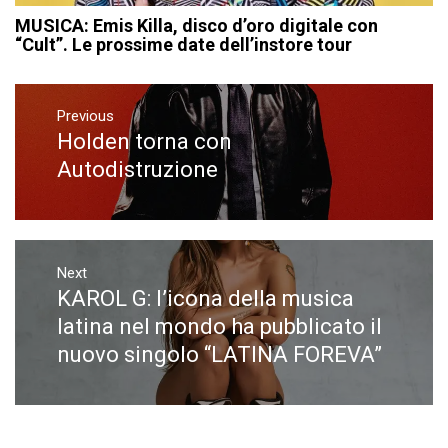
MUSICA: Emis Killa, disco d’oro digitale con
“Cult”. Le prossime date dell’instore tour
Navigazione
articoli
Previous
Holden torna con
Previous
post:
Autodistruzione
Next
KAROL G: l’icona della musica
Next
post:
latina nel mondo ha pubblicato il
nuovo singolo “LATINA FOREVA”