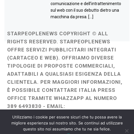
comunicazione e dell’intrattenimento
sul web con il suo debutto dietro una
macchina da presa. […]
STARPEOPLENEWS COPYRIGHT © ALL
RIGHTS RESERVED. STARPEOPLENEWS
OFFRE SERVIZI PUBBLICITARI INTEGRATI
(CARTACEO E WEB). OFFRIAMO DIVERSE
TIPOLOGIE DI PROPOSTE COMMERCIALI,
ADATTABILI A QUALSIASI ESIGENZA DELLA
CLIENTELA. PER MAGGIORI INFORMAZIONI,
È POSSIBILE CONTATTARE ITALIA PRESS
OFFICE TRAMITE WHAZZAPP AL NUMERO
389 6493830 - EMAIL:
ITALIAPRESSOFFICE@GMAIL.COM
-
Utilizziamo i cookie per essere sicuri che tu possa avere la
WEBMASTER :
FRANCESCO GENTILE
migliore esperienza sul nostro sito. Se continui ad utilizzare
questo sito noi assumiamo che tu ne sia felice.
FREELANCE