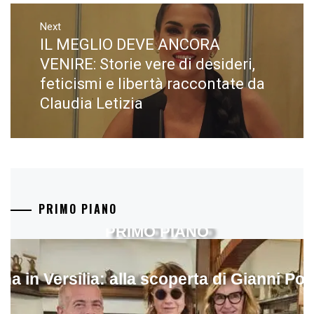
Next
IL MEGLIO DEVE ANCORA
Next
post:
VENIRE: Storie vere di desideri,
feticismi e libertà raccontate da
Claudia Letizia
PRIMO PIANO
PRIMO PIANO
ina in Versilia: alla scoperta di Gianni Pol