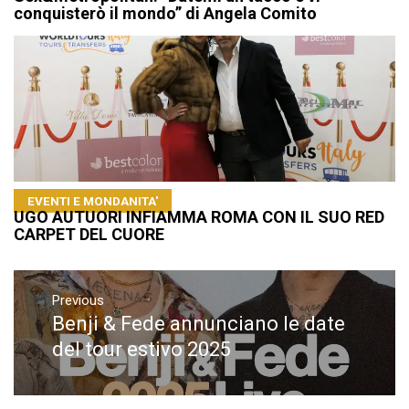
conquisterò il mondo” di Angela Comito
EVENTI E MONDANITA'
UGO AUTUORI INFIAMMA ROMA CON IL SUO RED
CARPET DEL CUORE
Navigazione
articoli
Previous
Benji & Fede annunciano le date
Previous
post:
del tour estivo 2025