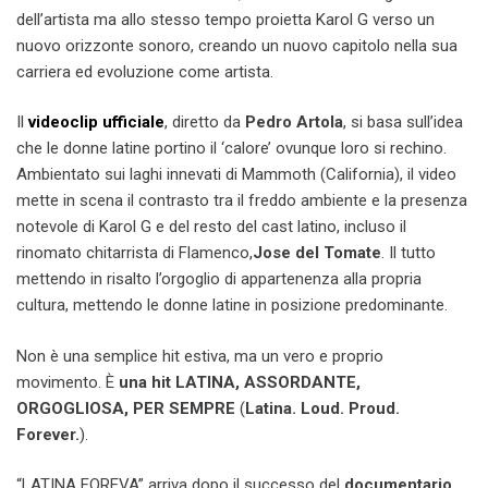
dell’artista ma allo stesso tempo proietta Karol G verso un
nuovo orizzonte sonoro, creando un nuovo capitolo nella sua
carriera ed evoluzione come artista.
Il
videoclip ufficiale
, diretto da
Pedro Artola
, si basa sull’idea
che le donne latine portino il ‘calore’ ovunque loro si rechino.
Ambientato sui laghi innevati di Mammoth (California), il video
mette in scena il contrasto tra il freddo ambiente e la presenza
notevole di Karol G e del resto del cast latino, incluso il
rinomato chitarrista di Flamenco,
Jose del Tomate
. Il tutto
mettendo in risalto l’orgoglio di appartenenza alla propria
cultura, mettendo le donne latine in posizione predominante.
Non è una semplice hit estiva, ma un vero e proprio
movimento. È
una hit
LATINA, ASSORDANTE,
ORGOGLIOSA, PER SEMPRE
(
Latina. Loud. Proud.
Forever.
).
“LATINA FOREVA” arriva dopo il successo del
documentario