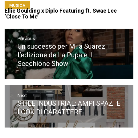
MUSICA
Ellie Goulding x Diplo Featuring ft. Swae Lee
‘Close To Me’
Navigazione
articoli
Previous
Un successo per Mila Suarez
Previous
post:
l’edizione de La Pupa e il
Secchione Show
Next
STILE INDUSTRIAL: AMPI SPAZI E
Next
post:
LOOK DI CARATTERE