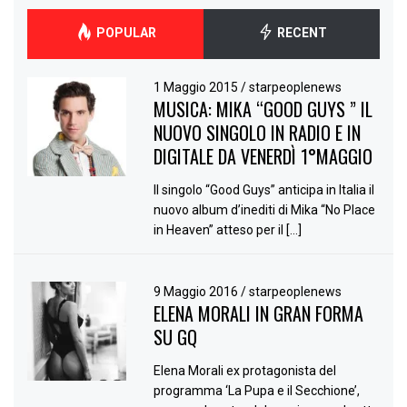
POPULAR
RECENT
1 Maggio 2015
/
starpeoplenews
MUSICA: MIKA “GOOD GUYS ” IL
NUOVO SINGOLO IN RADIO E IN
DIGITALE DA VENERDÌ 1°MAGGIO
Il singolo “Good Guys” anticipa in Italia il
nuovo album d’inediti di Mika “No Place
in Heaven” atteso per il […]
9 Maggio 2016
/
starpeoplenews
ELENA MORALI IN GRAN FORMA
SU GQ
Elena Morali ex protagonista del
programma ‘La Pupa e il Secchione’,