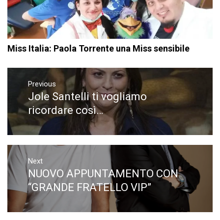
Miss Italia: Paola Torrente una Miss sensibile
Navigazione
articoli
Previous
Jole Santelli ti vogliamo
Previous
post:
ricordare così…
Next
NUOVO APPUNTAMENTO CON
Next
post:
“GRANDE FRATELLO VIP”