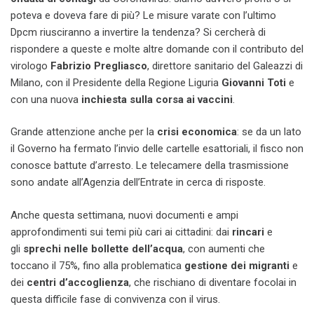
poteva e doveva fare di più? Le misure varate con l’ultimo
Dpcm riusciranno a invertire la tendenza? Si cercherà di
rispondere a queste e molte altre domande con il contributo del
virologo
Fabrizio Pregliasco
, direttore sanitario del Galeazzi di
Milano, con il Presidente della Regione Liguria
Giovanni Toti
e
con una nuova
inchiesta sulla corsa ai vaccini
.
Grande attenzione anche per la
crisi economica
: se da un lato
il Governo ha fermato l’invio delle cartelle esattoriali, il fisco non
conosce battute d’arresto. Le telecamere della trasmissione
sono andate all’Agenzia dell’Entrate in cerca di risposte.
Anche questa settimana, nuovi documenti e ampi
approfondimenti sui temi più cari ai cittadini: dai
rincari
e
gli
sprechi nelle bollette dell’acqua
, con aumenti che
toccano il 75%, fino alla problematica
gestione dei migranti
e
dei
centri d’accoglienza
, che rischiano di diventare focolai in
questa difficile fase di convivenza con il virus.