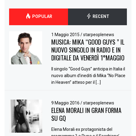
POPULAR
RECENT
1 Maggio 2015
/
starpeoplenews
MUSICA: MIKA “GOOD GUYS ” IL
NUOVO SINGOLO IN RADIO E IN
DIGITALE DA VENERDÌ 1°MAGGIO
Il singolo “Good Guys” anticipa in Italia il
nuovo album d’inediti di Mika “No Place
in Heaven” atteso per il […]
9 Maggio 2016
/
starpeoplenews
ELENA MORALI IN GRAN FORMA
SU GQ
Elena Morali ex protagonista del