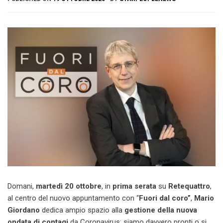
Domani, ‪
martedì 20 ottobre
, in
prima serata
su
Retequattro
,
al centro del nuovo appuntamento con “
Fuori dal coro”
,
Mario
Giordano
dedica ampio spazio alla
gestione della nuova
ondata di contagi
da Coronavirus: siamo davvero pronti o si