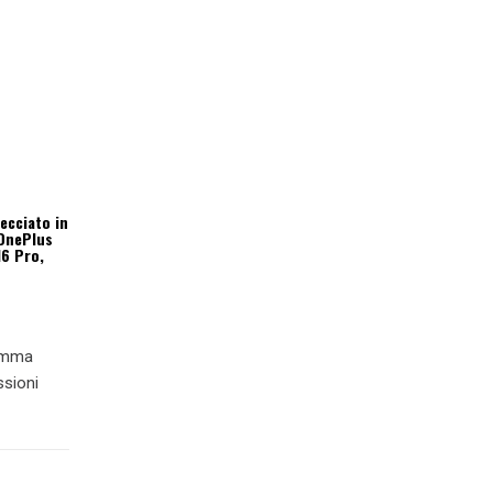
ecciato in
 OnePlus
16 Pro,
ramma
ssioni