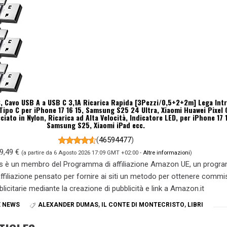
, Cavo USB A a USB C 3,1A Ricarica Rapida [3Pezzi/0,5+2+2m] Lega Intr
Tipo C per iPhone 17 16 15, Samsung S25 24 Ultra, Xiaomi Huawei Pixel
cciato in Nylon, Ricarica ad Alta Velocità, Indicatore LED, per iPhone 17 
Samsung S25, Xiaomi iPad ecc.
(
46594477
)
9,49 €
(a partire da 6 Agosto 2026 17:09 GMT +02:00 -
Altre informazioni
)
s è un membro del Programma di affiliazione Amazon UE, un prog
 affiliazione pensato per fornire ai siti un metodo per ottenere commi
blicitarie mediante la creazione di pubblicità e link a Amazon.it
E NEWS
ALEXANDER DUMAS
,
IL CONTE DI MONTECRISTO
,
LIBRI