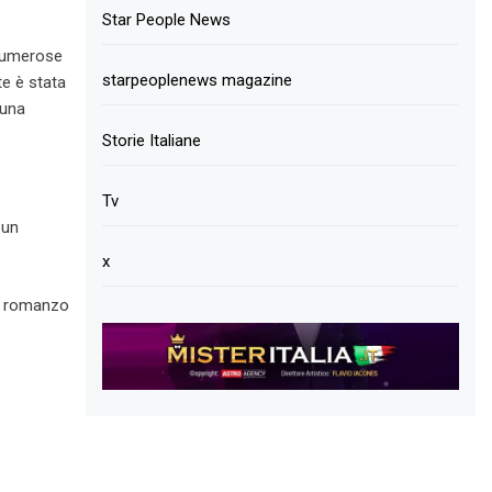
Star People News
 numerose
starpeoplenews magazine
te è stata
 una
Storie Italiane
Tv
 un
x
to romanzo