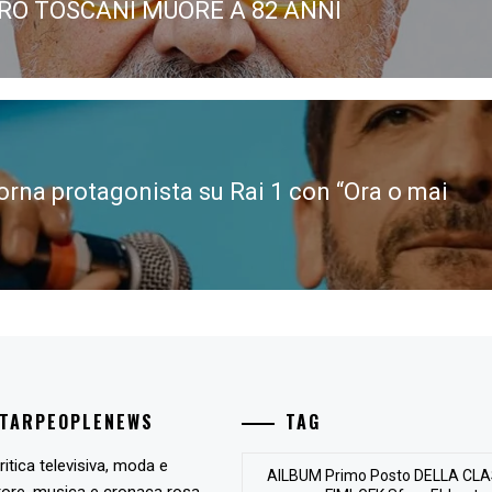
ERO TOSCANI MUORE A 82 ANNI
ous
orna protagonista su Rai 1 con “Ora o mai
STARPEOPLENEWS
TAG
ritica televisiva, moda e
AlLBUM Primo Posto DELLA CLA