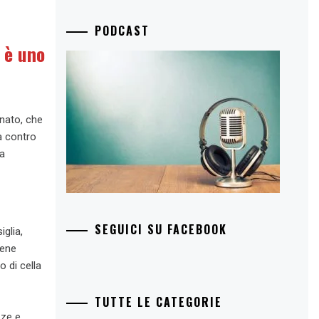
PODCAST
 è uno
nato, che
a contro
la
SEGUICI SU FACEBOOK
glia,
iene
o di cella
TUTTE LE CATEGORIE
zze e