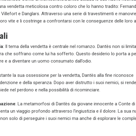
 una vendetta meticolosa contro coloro che lo hanno tradito: Fernan
illefort e Danglars. Attraverso una serie di travestimenti e manovre
loro vite e li costringe a confrontarsi con le conseguenze delle loro a
ali
ia
: Il tema della vendetta è centrale nel romanzo. Dantès non si limita
era che soffrano come lui ha sofferto. Questo desiderio lo porta a pe
re e a diventare un uomo consumato dall’odio.
tante la sua ossessione per la vendetta, Dantès alla fine riconosce
edenzione e della speranza. Dopo aver distrutto i suoi nemici, si rend
isiede nel perdono e nella possibilità di ricominciare.
mazione
: La metamorfosi di Dantès da giovane innocente a Conte di
nta un viaggio profondo attraverso l’ingiustizia e il dolore. La sua 
e non solo di perseguire i suoi nemici ma anche di esplorare le compl