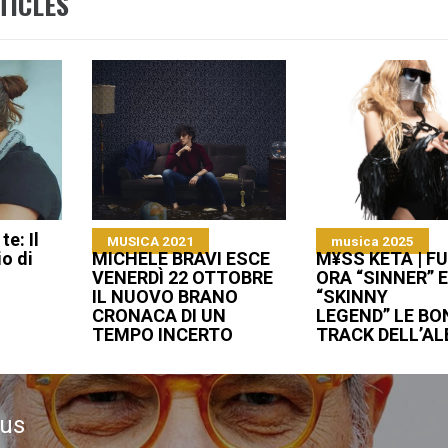
TICLES
e: Il
MUSICA 2021
musica 2025
io di
MICHELE BRAVI ESCE
M¥SS KETA | F
VENERDÌ 22 OTTOBRE
ORA “SINNER” 
IL NUOVO BRANO
“SKINNY
CRONACA DI UN
LEGEND” LE B
TEMPO INCERTO
TRACK DELL’AL
ous