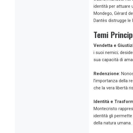
identità per attuare
Mondego, Gérard de V
Dantès distrugge le 
Temi Princip
Vendetta e Giustiz
i suoi nemici; desid
sua capacità di ama
Redenzione
: Nonos
l’importanza della r
che la vera libertà r
Identità e Trasfor
Montecristo rapprese
identità gli permett
della natura umana.