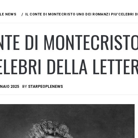
LE NEWS
IL CONTE DI MONTECRISTO UNO DEI ROMANZI PIU’CELEBRI 
NTE DI MONTECRIST
ELEBRI DELLA LETT
NAIO 2025
BY
STARPEOPLENEWS