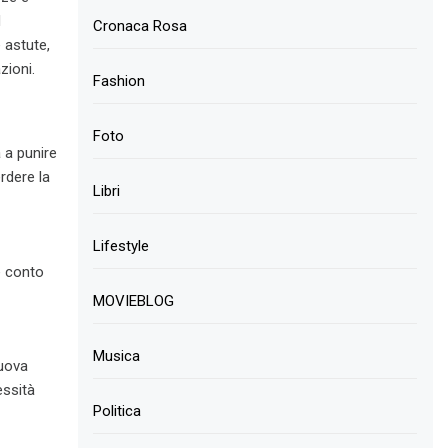
d
Cronaca Rosa
 astute,
zioni.
Fashion
Foto
 a punire
rdere la
Libri
Lifestyle
e conto
MOVIEBLOG
Musica
nuova
essità
Politica