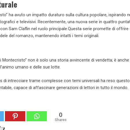
turale
isto” ha avuto un impatto duraturo sulla cultura popolare, ispirando
grafici e televisivi. Recentemente, una nuova serie in quattro punta
con Sam Claflin nel ruolo principale.Questa serie promette di offrire
ele del romanzo, mantenendo intatti i temi originali.
e di Montecristo” non è solo una storia avvincente di vendetta; è anche
’animo umano e delle sue lotte.
s di intrecciare trame complesse con temi universali ha reso ques
abile, capace di affascinare generazioni di lettori in tutto il mondo.
0
Shares