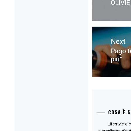
OLIVI
Previ
post:
Next
Pago t
Next
più”
post:
COSA È 
Lifestyle e c