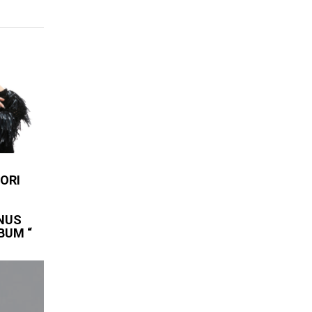
UORI
E
ONUS
BUM “