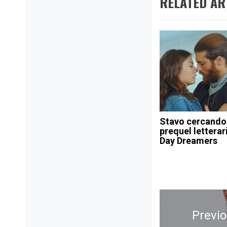
RELATED AR
Stavo cercando t
prequel letterar
Day Dreamers
Navigazione
articoli
Previ