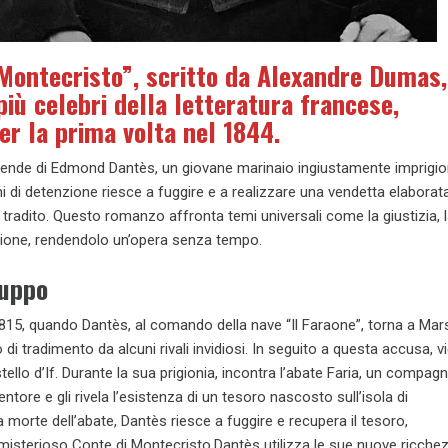
 Montecristo”, scritto da Alexandre Dumas,
più celebri della letteratura francese,
er la prima volta nel 1844.
vicende di Edmond Dantès, un giovane marinaio ingiustamente imprigio
i di detenzione riesce a fuggire e a realizzare una vendetta elaborat
tradito. Questo romanzo affronta temi universali come la giustizia, 
zione, rendendolo un’opera senza tempo.
luppo
1815, quando Dantès, al comando della nave “Il Faraone”, torna a Marsi
di tradimento da alcuni rivali invidiosi. In seguito a questa accusa, v
ello d’If. Durante la sua prigionia, incontra l’abate Faria, un compagn
ntore e gli rivela l’esistenza di un tesoro nascosto sull’isola di
 morte dell’abate, Dantès riesce a fuggire e recupera il tesoro,
misterioso Conte di Montecristo.Dantès utilizza le sue nuove ricche