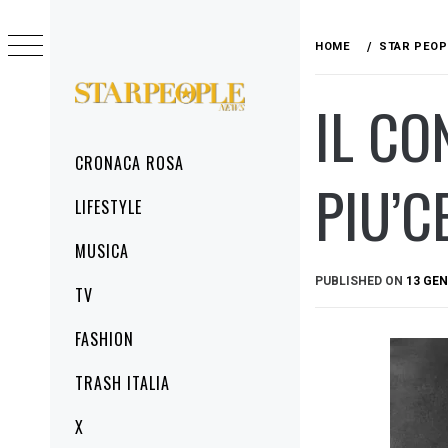
Skip
to
HOME
STAR PEOP
content
IL CO
STARPEOPLENEWS
IL PORTALE DELLA CRONACA ROSA, DEL
GLAMOUR DEL LIFESTYLE
Primary
CRONACA ROSA
Menu
PIU’C
LIFESTYLE
MUSICA
PUBLISHED ON
13 GEN
TV
FASHION
TRASH ITALIA
X