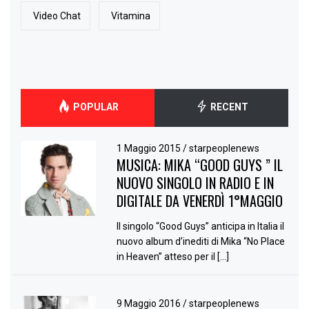
Video Chat
Vitamina
POPULAR
RECENT
1 Maggio 2015
/
starpeoplenews
MUSICA: MIKA “GOOD GUYS ” IL
NUOVO SINGOLO IN RADIO E IN
DIGITALE DA VENERDÌ 1°MAGGIO
Il singolo “Good Guys” anticipa in Italia il
nuovo album d’inediti di Mika “No Place
in Heaven” atteso per il […]
9 Maggio 2016
/
starpeoplenews