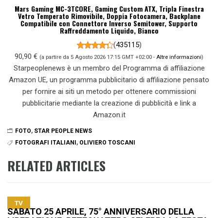
Mars Gaming MC-3TCORE, Gaming Custom ATX, Tripla Finestra
Vetro Temperato Rimovibile, Doppia Fotocamera, Backplane
Compatibile con Connettore Inverso Semitower, Supporto
Raffreddamento Liquido, Bianco
(
435115
)
90,90 €
(a partire da 5 Agosto 2026 17:15 GMT +02:00 -
Altre informazioni
)
Starpeoplenews è un membro del Programma di affiliazione
Amazon UE, un programma pubblicitario di affiliazione pensato
per fornire ai siti un metodo per ottenere commissioni
pubblicitarie mediante la creazione di pubblicità e link a
Amazon.it
FOTO
,
STAR PEOPLE NEWS
FOTOGRAFI ITALIANI
,
OLIVIERO TOSCANI
RELATED ARTICLES
TV
SABATO 25 APRILE, 75° ANNIVERSARIO DELLA