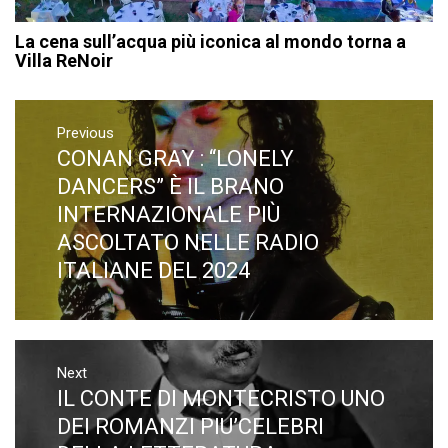
La cena sull’acqua più iconica al mondo torna a
Villa ReNoir
Navigazione
articoli
Previous
CONAN GRAY : “LONELY
Previous
post:
DANCERS” È IL BRANO
INTERNAZIONALE PIÙ
ASCOLTATO NELLE RADIO
ITALIANE DEL 2024
Next
IL CONTE DI MONTECRISTO UNO
Next
post:
DEI ROMANZI PIU’CELEBRI