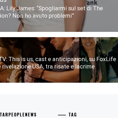
: Lily James: “Spogliarmi sul set di The
ous
ion? Non ho avuto problemi”
V: This is us, cast e anticipazioni, su FoxLife
e rivelazione USA, tra risate e lacrime
STARPEOPLENEWS
TAG