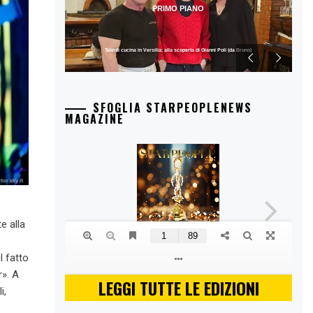
PRIMO PIANO
Talenti cucina in Versilia: alla scoperta di Gianni Poli (da Bruno)
SFOGLIA STARPEOPLENEWS
MAGAZINE
e alla
l fatto
r». A
LEGGI TUTTE LE EDIZIONI
i,