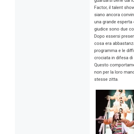
guardarsi bene dal l
Factor, il talent sho
siano ancora convint
una grande esperta d
giudice sono due co
Dopo essersi present
cosa era abbastanza 
programma e le diffi
crociata in difesa d
Questo comportament
non per la loro manc
stesse zitta.