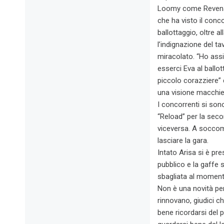
Loomy come Revenant
che ha visto il conc
ballottaggio, oltre al
l’indignazione del ta
miracolato. “Ho ass
esserci Eva al ballot
piccolo corazziere” 
una visione macchiet
I concorrenti si son
“Reload” per la seco
viceversa. A soccom
lasciare la gara.
Intato Arisa si è pre
pubblico e la gaffe 
sbagliata al momento
Non è una novità per i
rinnovano, giudici c
bene ricordarsi del 