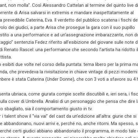
, non molla”. Così Alessandro Cattelan al termine del quinto live d
orrente di Arisa salvarsi in extremis e mandare inaspettatamente al
la prevedibile Caterina, Eva. Il verdetto del pubblico scatena i fischi de
volo dei giudici, a parte Arisa che prosegue la gara con il suo pupillo
istito a una performance e ad un’assegnazione imbarazzante, non 
taggio” sentenzia Fedez riferito all’esibizione del giovane sulle note de
di Renato Rascel: una performance che secondo l’artista ha ridotto i
tista.
o esibiti due volte nel corso della puntata: tema libero per la prima m
nda, che prevedeva la rivisitazione in chiave vintage di pezzi moderni
bere è stata Caterina (Under Donne), che con 3 voti a sfavore su 4
senta ubriaca, come giurata compie scelte discutibili e, ieri sera, i fisc
sulla cover di Umbrella. Analisi di un personaggio che pensa che dire 
 sbagliato, sia il comportamento giusto in tv.
 talent show il “via vai” del cast da un’edizione all’altra: giurie che si
he abbandonano, nuovi arrivi e, perché no, anche ritorni. Ma spesso, 
perché certi giudici abbiano abbandonato il programma, in modo tale 