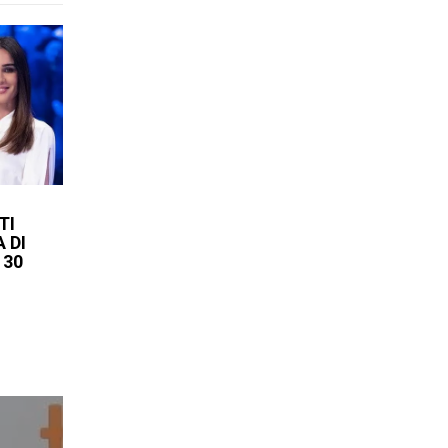
TI
 DI
 30