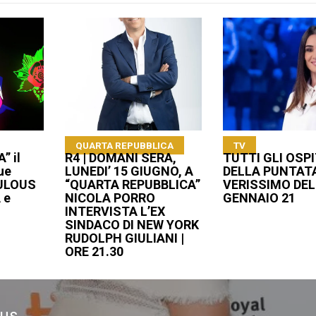
QUARTA REPUBBLICA
TV
” il
R4 | DOMANI SERA,
TUTTI GLI OSPI
ue
LUNEDI’ 15 GIUGNO, A
DELLA PUNTATA
PULOUS
“QUARTA REPUBBLICA”
VERISSIMO DEL
 e
NICOLA PORRO
GENNAIO 21
INTERVISTA L’EX
SINDACO DI NEW YORK
RUDOLPH GIULIANI |
ORE 21.30
ous