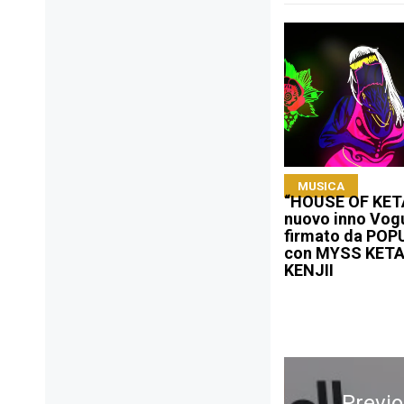
MUSICA
“HOUSE OF KETA
nuovo inno Vog
firmato da PO
con MYSS KETA
KENJII
Navigazione
articoli
Previ