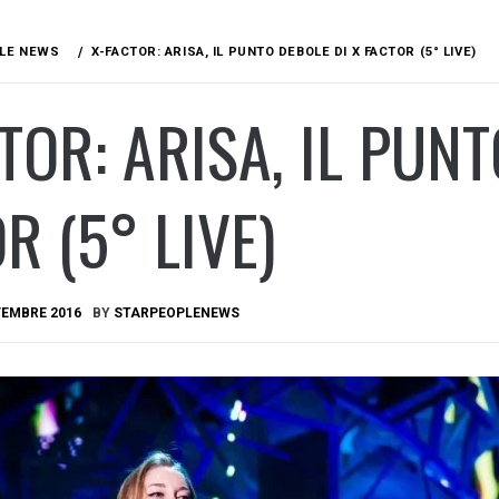
LE NEWS
X-FACTOR: ARISA, IL PUNTO DEBOLE DI X FACTOR (5° LIVE)
TOR: ARISA, IL PUNT
R (5° LIVE)
VEMBRE 2016
BY
STARPEOPLENEWS