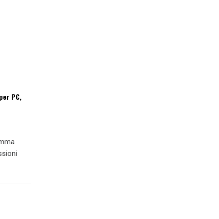
per PC,
ramma
ssioni