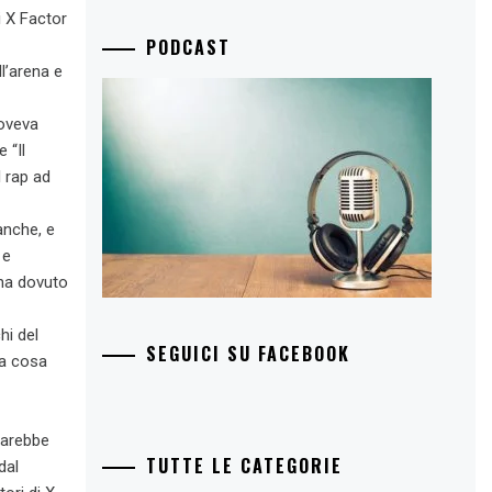
i X Factor
PODCAST
ll’arena e
doveva
 “Il
l rap ad
anche, e
 e
 ha dovuto
hi del
SEGUICI SU FACEBOOK
la cosa
sarebbe
TUTTE LE CATEGORIE
dal