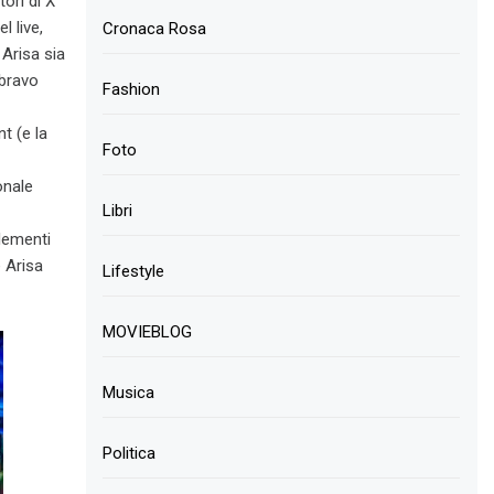
ori di X
l live,
Cronaca Rosa
 Arisa sia
 bravo
Fashion
t (e la
Foto
onale
Libri
lementi
 Arisa
Lifestyle
MOVIEBLOG
Musica
Politica