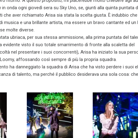
oro ritorno. A questo proposito, mi piacerebbe molto chiedere agli aut
w in onda ogni giovedì sera su Sky Uno, se, giunti alla quinta puntata de
i che aver richiamato Arisa sia stata la scelta giusta. È indubbio che
i musica e una brillante artista, ma essere un bravo cantante ed un
se molte diverse.
ata ubriaca, per sua stessa ammissione, alla prima puntata del talen
evidente visto il suo totale smarrimento di fronte alla scaletta del
coltà nel presentare i suoi concorrenti), Arisa ha iniziato la sua pers
i Loomy, affossando così sempre di più la propria squadra.
o ha danneggiato la squadra di Arisa che ha visto perdere i suoi e
anza di talento, ma perché il pubblico desiderava una sola cosa: che