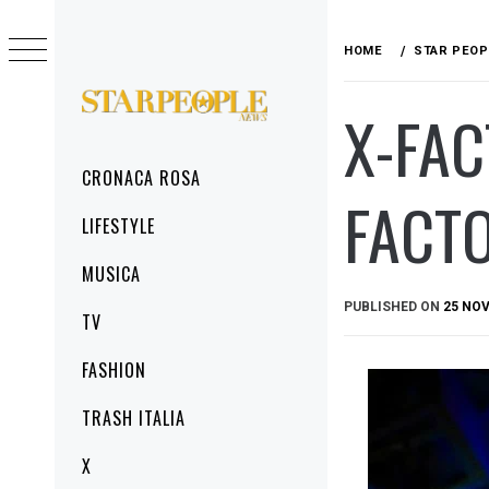
Skip
to
HOME
STAR PEOP
content
X-FAC
STARPEOPLENEWS
IL PORTALE DELLA CRONACA ROSA, DEL
GLAMOUR DEL LIFESTYLE
Primary
CRONACA ROSA
Menu
FACTO
LIFESTYLE
MUSICA
PUBLISHED ON
25 NO
TV
FASHION
TRASH ITALIA
X