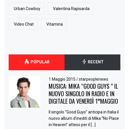
Urban Cowboy
Valentina Rapisarda
Video Chat
Vitamina
POPULAR
RECENT
1 Maggio 2015
/
starpeoplenews
MUSICA: MIKA “GOOD GUYS ” IL
NUOVO SINGOLO IN RADIO E IN
DIGITALE DA VENERDÌ 1°MAGGIO
Il singolo “Good Guys” anticipa in Italia il
nuovo album d’inediti di Mika “No Place
in Heaven” atteso per il […]