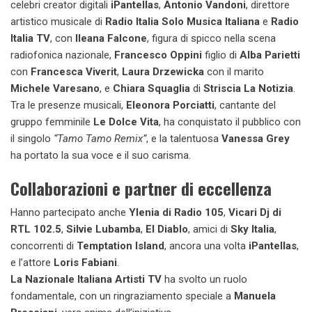
celebri creator digitali
iPantellas
,
Antonio Vandoni
, direttore
artistico musicale di
Radio Italia Solo Musica Italiana
e
Radio
Italia TV
, con
Ileana Falcone
, figura di spicco nella scena
radiofonica nazionale,
Francesco Oppini
figlio di
Alba Parietti
con
Francesca Viverit
,
Laura Drzewicka
con il marito
Michele Varesano
, e
Chiara Squaglia
di
Striscia La Notizia
.
Tra le presenze musicali,
Eleonora Porciatti
, cantante del
gruppo femminile
Le Dolce Vita
, ha conquistato il pubblico con
il singolo
“Tamo Tamo Remix”
, e la talentuosa
Vanessa Grey
ha portato la sua voce e il suo carisma.
Collaborazioni e partner di eccellenza
Hanno partecipato anche
Ylenia di Radio 105
,
Vicari Dj di
RTL 102.5
,
Silvie Lubamba
,
El Diablo
, amici di
Sky Italia
,
concorrenti di
Temptation Island
, ancora una volta
iPantellas
,
e l’attore
Loris Fabiani
.
La Nazionale Italiana Artisti TV
ha svolto un ruolo
fondamentale, con un ringraziamento speciale a
Manuela