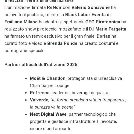
Bresciani
, vera anima dell’iniziativa.
L’animazione firmata
ReNoir
con
Valerio Schiavone
ha
coinvolto il pubblico, mentre la
Black Laber Events di
Emiliano Milano
ha ideato gli spettacoli.
GFG Pirotecnica
ha
realizzato show pirotecnici mozzafiato e il DJ
Mario Fargetta
ha firmato un remix esclusivo per il gran finale.
Dorian
ha
curato foto e video e
Brenda Ponde
ha creato costumi e
coreografie speciali.
Partner ufficiali dell’edizione 2025
:
Moët & Chandon
, protagonista di un’esclusiva
Champagne Lounge
Refresco
, leader nel beverage di qualità
Valverde
,
“le forme prendono vita in trasparenza,
la purezza va in scena”
Next Digital Wave
, partner tecnologico che
progetta e gestisce infrastrutture IT evolute,
sicure e performanti