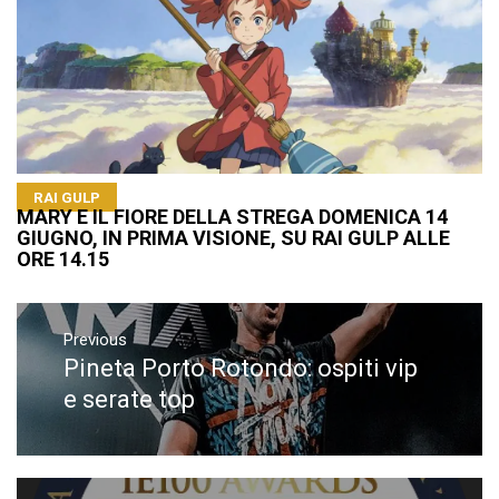
RAI GULP
MARY E IL FIORE DELLA STREGA DOMENICA 14
GIUGNO, IN PRIMA VISIONE, SU RAI GULP ALLE
ORE 14.15
Navigazione
articoli
Previous
Pineta Porto Rotondo: ospiti vip
Previous
post:
e serate top