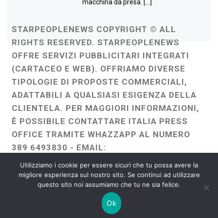
macchina da presa. […]
STARPEOPLENEWS COPYRIGHT © ALL
RIGHTS RESERVED. STARPEOPLENEWS
OFFRE SERVIZI PUBBLICITARI INTEGRATI
(CARTACEO E WEB). OFFRIAMO DIVERSE
TIPOLOGIE DI PROPOSTE COMMERCIALI,
ADATTABILI A QUALSIASI ESIGENZA DELLA
CLIENTELA. PER MAGGIORI INFORMAZIONI,
È POSSIBILE CONTATTARE ITALIA PRESS
OFFICE TRAMITE WHAZZAPP AL NUMERO
389 6493830 - EMAIL:
ITALIAPRESSOFFICE@GMAIL.COM
-
Utilizziamo i cookie per essere sicuri che tu possa avere la
WEBMASTER :
FRANCESCO GENTILE
migliore esperienza sul nostro sito. Se continui ad utilizzare
questo sito noi assumiamo che tu ne sia felice.
FREELANCE
Ok