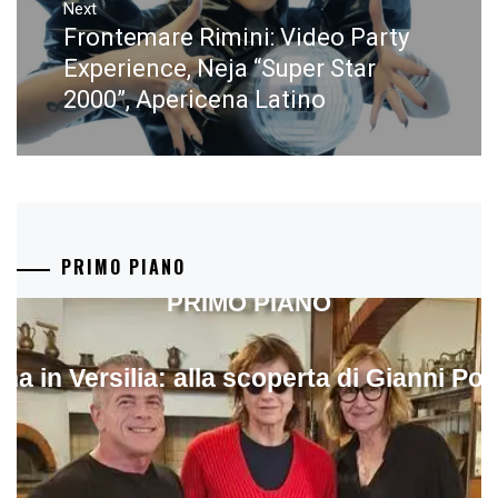
Next
Frontemare Rimini: Video Party
Next
post:
Experience, Neja “Super Star
2000”, Apericena Latino
PRIMO PIANO
PRIMO PIANO
ina in Versilia: alla scoperta di Gianni Pol