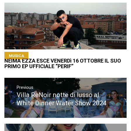
MUSICA
NEIMA EZZA ESCE VENERDì 16 OTTOBRE IL SUO
PRIMO EP UFFICIALE “PERIF”
Navigazione
articoli
Previous
Villa ReNoir notte di lusso al
Previous
post:
White Dinner Water Show 2024