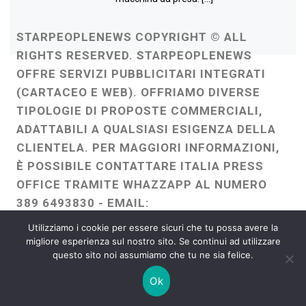
STARPEOPLENEWS COPYRIGHT © ALL
RIGHTS RESERVED. STARPEOPLENEWS
OFFRE SERVIZI PUBBLICITARI INTEGRATI
(CARTACEO E WEB). OFFRIAMO DIVERSE
TIPOLOGIE DI PROPOSTE COMMERCIALI,
ADATTABILI A QUALSIASI ESIGENZA DELLA
CLIENTELA. PER MAGGIORI INFORMAZIONI,
È POSSIBILE CONTATTARE ITALIA PRESS
OFFICE TRAMITE WHAZZAPP AL NUMERO
389 6493830 - EMAIL:
ITALIAPRESSOFFICE@GMAIL.COM
-
Utilizziamo i cookie per essere sicuri che tu possa avere la
WEBMASTER :
FRANCESCO GENTILE
migliore esperienza sul nostro sito. Se continui ad utilizzare
questo sito noi assumiamo che tu ne sia felice.
FREELANCE
Ok