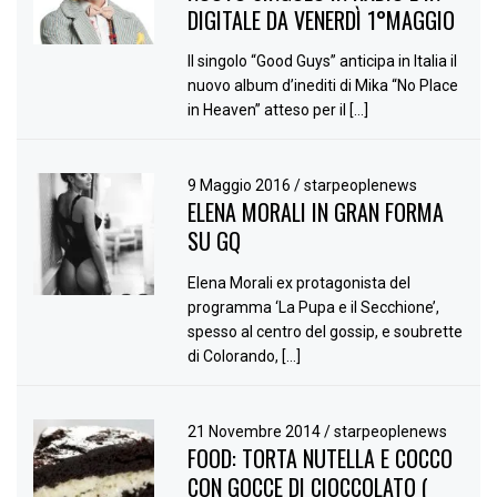
DIGITALE DA VENERDÌ 1°MAGGIO
Il singolo “Good Guys” anticipa in Italia il
nuovo album d’inediti di Mika “No Place
in Heaven” atteso per il […]
9 Maggio 2016
/
starpeoplenews
ELENA MORALI IN GRAN FORMA
SU GQ
Elena Morali ex protagonista del
programma ‘La Pupa e il Secchione’,
spesso al centro del gossip, e soubrette
di Colorando, […]
21 Novembre 2014
/
starpeoplenews
FOOD: TORTA NUTELLA E COCCO
CON GOCCE DI CIOCCOLATO (