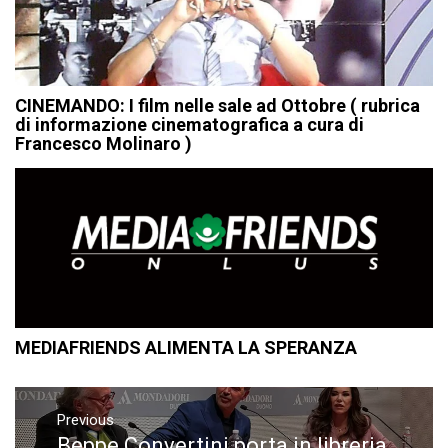
CINEMANDO: I film nelle sale ad Ottobre ( rubrica
di informazione cinematografica a cura di
Francesco Molinaro )
MEDIAFRIENDS ALIMENTA LA SPERANZA
Navigazione
articoli
Previous
Beppe Convertini porta in libreria
Previous