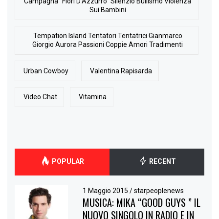
Campagna “Fiori D’Azzurro” Silenzio Bullismo Violenza
Sui Bambini
Tempation Island Tentatori Tentatrici Gianmarco
Giorgio Aurora Passioni Coppie Amori Tradimenti
Urban Cowboy
Valentina Rapisarda
Video Chat
Vitamina
POPULAR
RECENT
1 Maggio 2015
/
starpeoplenews
MUSICA: MIKA “GOOD GUYS ” IL
NUOVO SINGOLO IN RADIO E IN