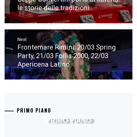
post:
le storie delle tradizioni
Next
Frontemare Rimini: 20/03 Spring
Next
post:
Party, 21/03 Follia 2000, 22/03
Apericena Latino
PRIMO PIANO
PRIMO PIANO