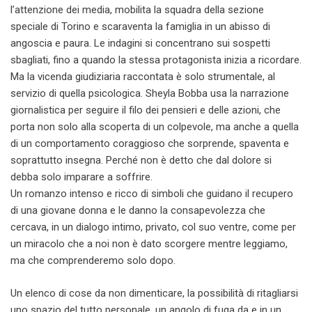
l’attenzione dei media, mobilita la squadra della sezione
speciale di Torino e scaraventa la famiglia in un abisso di
angoscia e paura. Le indagini si concentrano sui sospetti
sbagliati, fino a quando la stessa protagonista inizia a ricordare.
Ma la vicenda giudiziaria raccontata è solo strumentale, al
servizio di quella psicologica. Sheyla Bobba usa la narrazione
giornalistica per seguire il filo dei pensieri e delle azioni, che
porta non solo alla scoperta di un colpevole, ma anche a quella
di un comportamento coraggioso che sorprende, spaventa e
soprattutto insegna. Perché non è detto che dal dolore si
debba solo imparare a soffrire.
Un romanzo intenso e ricco di simboli che guidano il recupero
di una giovane donna e le danno la consapevolezza che
cercava, in un dialogo intimo, privato, col suo ventre, come per
un miracolo che a noi non è dato scorgere mentre leggiamo,
ma che comprenderemo solo dopo.
Un elenco di cose da non dimenticare, la possibilità di ritagliarsi
uno spazio del tutto personale, un angolo di fuga da e in un