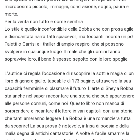
microcosmo piccolo, immagini, condivisione, sogno, paura e
morte.
Per la verità non tutto è come sembra.
Lo stile è quello inconfondibile della Bobba che con prosa agile
e disincantata narra fatti spiacevoli, ma toccanti: ricorda un po’
Faletti o Carrisi e i thriller di ampio respiro, che si possono
svolgere in qualunque luogo. Il male che gli uomini fanno
sopravvive loro, il bene è spesso sepolto con le loro spoglie.
L’autrice ci regala l’occasione di riscoprire la sottile magia di un
libro di genere giallo, tascabile di 173 pagine, attraverso la sua
capacità femminile di plasmare il futuro. L’arte di Sheyla Bobba
sta anche nel saper raccontare una storia che può appartenere
alle persone comuni, come noi. Questo libro non manca di
sorprendere e incantare il lettore in vari capitoli, con una storia
che tanti ameranno leggere. La Bobba è una romanziera tutta
da scoprire! La sua prosa è notevole, intrisa di poesia e della
malia degna di antichi cantastorie. A volte è facile smarrire la