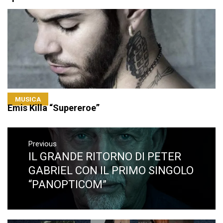
MUSICA
Emis Killa “Supereroe”
Navigazione
articoli
Previous
IL GRANDE RITORNO DI PETER
Previous
post:
GABRIEL CON IL PRIMO SINGOLO
“PANOPTICOM”