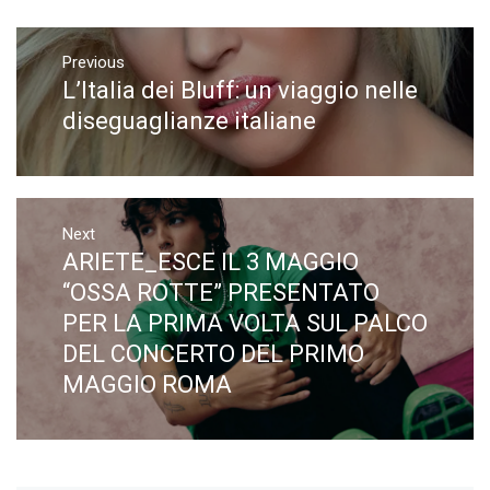
Navigazione
articoli
Previous
L’Italia dei Bluff: un viaggio nelle
Previous
post:
diseguaglianze italiane
Next
ARIETE_ESCE IL 3 MAGGIO
Next
post:
“OSSA ROTTE” PRESENTATO
PER LA PRIMA VOLTA SUL PALCO
DEL CONCERTO DEL PRIMO
MAGGIO ROMA