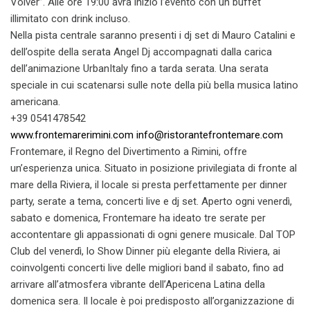
Volver”. Alle ore 19:00 avrà inizio l’evento con un buffet
illimitato con drink incluso.
Nella pista centrale saranno presenti i dj set di Mauro Catalini e
dell’ospite della serata Angel Dj accompagnati dalla carica
dell’animazione UrbanItaly fino a tarda serata. Una serata
speciale in cui scatenarsi sulle note della più bella musica latino
americana.
+39 0541478542
www.frontemarerimini.com
info@ristorantefrontemare.com
Frontemare, il Regno del Divertimento a Rimini, offre
un’esperienza unica. Situato in posizione privilegiata di fronte al
mare della Riviera, il locale si presta perfettamente per dinner
party, serate a tema, concerti live e dj set. Aperto ogni venerdì,
sabato e domenica, Frontemare ha ideato tre serate per
accontentare gli appassionati di ogni genere musicale. Dal TOP
Club del venerdì, lo Show Dinner più elegante della Riviera, ai
coinvolgenti concerti live delle migliori band il sabato, fino ad
arrivare all’atmosfera vibrante dell’Apericena Latina della
domenica sera. Il locale è poi predisposto all’organizzazione di