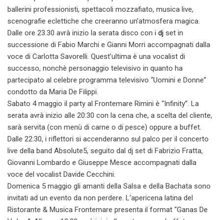
ballerini professionisti, spettacoli mozzafiato, musica live,
scenografie eclettiche che creeranno un’atmosfera magica.
Dalle ore 23.30 avrà inizio la serata disco con i
dj
set in
successione di Fabio Marchi e Gianni Morri accompagnati dalla
voce di Carlotta Savorelli. Quest’ultima è una vocalist di
successo, nonchè personaggio televisivo in quanto ha
partecipato al celebre programma televisivo “Uomini e Donne”
condotto da Maria De Filippi.
Sabato 4 maggio il party al Frontemare Rimini è “Infinity”. La
serata avrà inizio alle 20:30 con la cena che, a scelta del cliente,
sarà servita (con menù di carne o di pesce) oppure a buffet.
Dalle 22:30, i riflettori si accenderanno sul palco per il concerto
live della band Absolute5, seguito dal dj set di Fabrizio Fratta,
Giovanni Lombardo e Giuseppe Mesce accompagnati dalla
voce del vocalist Davide Cecchini.
Domenica 5 maggio gli amanti della Salsa e della Bachata sono
invitati ad un evento da non perdere. L’apericena latina del
Ristorante & Musica Frontemare presenta il format “Ganas De