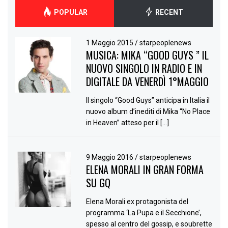
POPULAR
RECENT
1 Maggio 2015
/
starpeoplenews
MUSICA: MIKA “GOOD GUYS ” IL
NUOVO SINGOLO IN RADIO E IN
DIGITALE DA VENERDÌ 1°MAGGIO
Il singolo “Good Guys” anticipa in Italia il
nuovo album d’inediti di Mika “No Place
in Heaven” atteso per il […]
9 Maggio 2016
/
starpeoplenews
ELENA MORALI IN GRAN FORMA
SU GQ
Elena Morali ex protagonista del
programma ‘La Pupa e il Secchione’,
spesso al centro del gossip, e soubrette