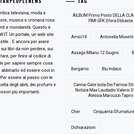
STARPEOPLENEWS
TAG
ritica televisiva, moda e
AlLBUM Primo Posto DELLA CLA
tore, musica e cronaca rosa.
FIMI-GFK Sfera Ebbasta
nti e mondanità. Questo è
T. Un portale, un web site
Amici14
Antonella Mosetti
stile... E ancora per avere
, sui libri da non perdere, sui
Assago Milano 12 Giugno
B
are, per finire al codice di
ile per sapere sempre cosa
Bergamo
Blu Indaco
abbinarlo ed essere cool in
Per essere al passo con le
elta degli abiti, dei profumi e
Canna-Gate Isola Dei Famosi Str
Notizia Max Laudadio Valerio St
ssori più importanti..
Alessia Marcuzzi Tapiro
Cher
Cinquanta Sfumature
Dichiarazioni