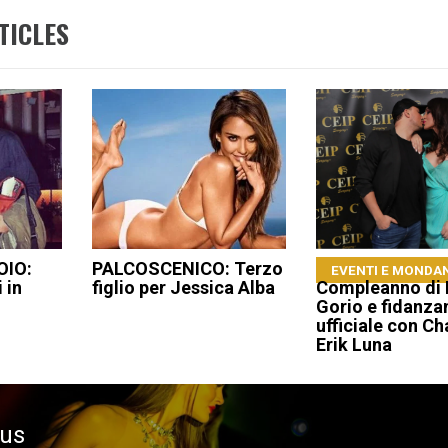
TICLES
OIO:
PALCOSCENICO: Terzo
EVENTI E MONDA
 in
figlio per Jessica Alba
Compleanno di 
Gorio e fidanz
ufficiale con C
Erik Luna
ous