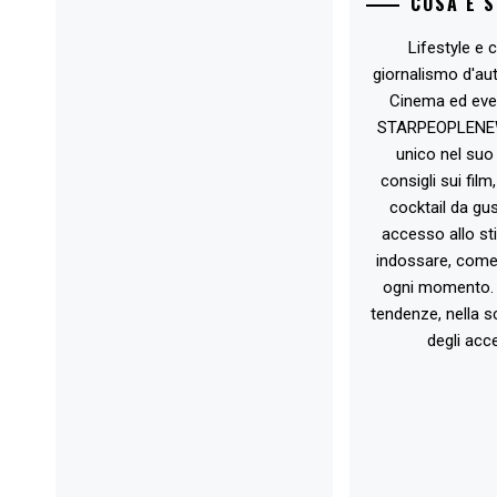
COSA È 
Lifestyle e c
giornalismo d'au
Cinema ed eve
STARPEOPLENEW.I
unico nel suo 
consigli sui film
cocktail da gust
accesso allo st
indossare, come 
ogni momento. 
tendenze, nella sc
degli acce