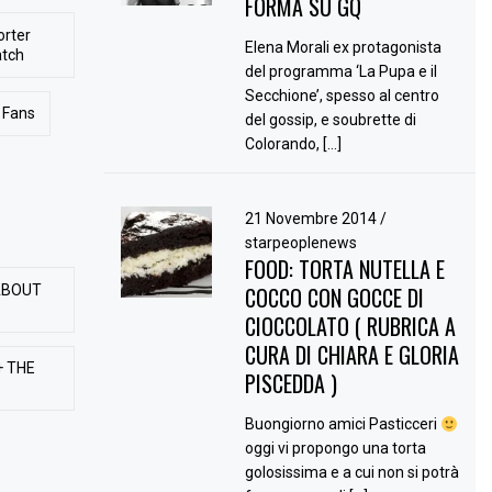
FORMA SU GQ
orter
Elena Morali ex protagonista
atch
del programma ‘La Pupa e il
Secchione’, spesso al centro
Fans
del gossip, e soubrette di
Colorando, […]
21 Novembre 2014
/
starpeoplenews
FOOD: TORTA NUTELLA E
ABOUT
COCCO CON GOCCE DI
CIOCCOLATO ( RUBRICA A
CURA DI CHIARA E GLORIA
+ THE
PISCEDDA )
Buongiorno amici Pasticceri
oggi vi propongo una torta
golosissima e a cui non si potrà