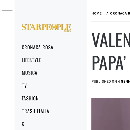
Skip
to
HOME
CRONACA 
content
VALEN
STARPEOPLENEWS
IL PORTALE DELLA CRONACA ROSA, DEL
GLAMOUR DEL LIFESTYLE
Primary
CRONACA ROSA
Menu
PAPA’
LIFESTYLE
MUSICA
PUBLISHED ON
4 GENN
TV
FASHION
TRASH ITALIA
X