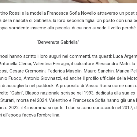
ntino Rossi e la modella Francesca Sofia Novello attraverso un post s
 della nascita di Gabriella, la loro seconda figlia. Un posto con una b
ppia sorridente insieme alla piccola, di cui non si vede il volto perché
“Benvenuta Gabriella”
osi hanno scritto i loro auguri nei commenti, tra questi: Luca Argen
tonella Clerici, Valentina Ferragni, il calciatore Alessandro Matri, la
ssi, Cesare Cremonini, Federica Masolin, Mauro Sanchin, Marica Pell
io Fuoco, Antonio Giovinazzi, ed anche il profilo ufficiale della Mo
 di accoglierla nel paddock. A proposito di Vasco Rossi come canzon
celto “Gabri”, Blasco nazionale scrisse nel 1993, dedicata alla sua ex
Sturani, morta nel 2024. Valentino e Francesca Sofia hanno già una 
marzo 2022, il 4 insomma si ripete. I due si sono conosciuti nel 2017, 
i all’epoca faceva l’ombrellina.