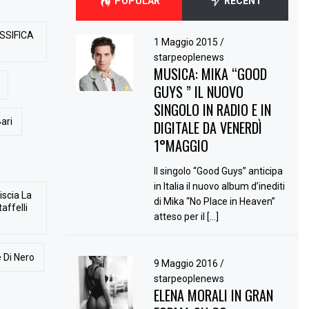
POPULAR
RECENT
SSIFICA
1 Maggio 2015
/
starpeoplenews
MUSICA: MIKA “GOOD
GUYS ” IL NUOVO
SINGOLO IN RADIO E IN
ari
DIGITALE DA VENERDÌ
1°MAGGIO
Il singolo “Good Guys” anticipa
in Italia il nuovo album d’inediti
iscia La
di Mika “No Place in Heaven”
affelli
atteso per il […]
 Di Nero
9 Maggio 2016
/
starpeoplenews
ELENA MORALI IN GRAN