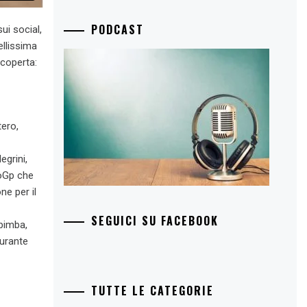
PODCAST
ui social,
ellissima
 coperta:
tero,
egrini,
toGp che
e per il
SEGUICI SU FACEBOOK
bimba,
durante
TUTTE LE CATEGORIE