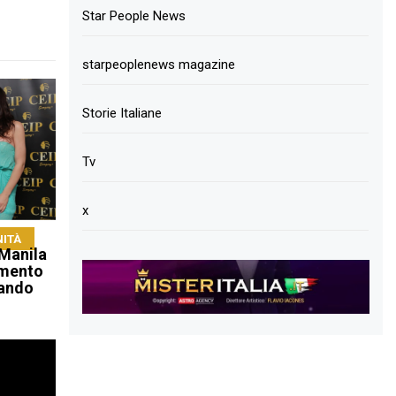
Star People News
starpeoplenews magazine
Storie Italiane
Tv
x
NITÀ
Manila
amento
hando