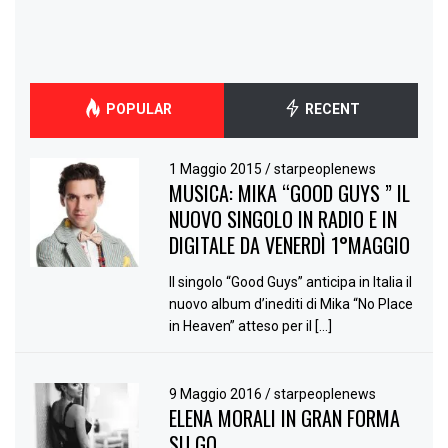
POPULAR
RECENT
1 Maggio 2015
/
starpeoplenews
MUSICA: MIKA “GOOD GUYS ” IL
NUOVO SINGOLO IN RADIO E IN
DIGITALE DA VENERDÌ 1°MAGGIO
Il singolo “Good Guys” anticipa in Italia il
nuovo album d’inediti di Mika “No Place
in Heaven” atteso per il […]
9 Maggio 2016
/
starpeoplenews
ELENA MORALI IN GRAN FORMA
SU GQ