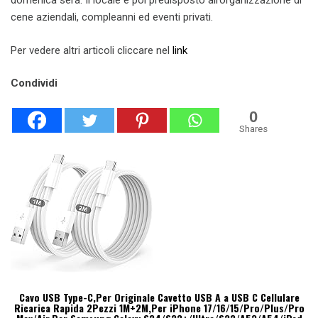
domenica sera. Il locale è poi predisposto all’organizzazione di
cene aziendali, compleanni ed eventi privati.
Per vedere altri articoli cliccare nel
li
nk
Condividi
0
Shares
Cavo USB Type-C,Per Originale Cavetto USB A a USB C Cellulare
Ricarica Rapida 2Pezzi 1M+2M,Per iPhone 17/16/15/Pro/Plus/Pro