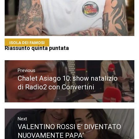
ISOLA DEI FAMOSI
Riassunto quinta puntata
Navigazione
articoli
Previous
Chalet Asiago 10: show natalizio
Previous
post:
di Radio2 con Convertini
Next
VALENTINO ROSSI E’ DIVENTATO
Next
post:
NUOVAMENTE PAPA’