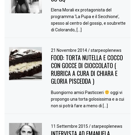
Elena Morali ex protagonista del
programma ‘La Pupa e il Secchione’,
spesso al centro del gossip, e soubrette
di Colorando, […]
21 Novembre 2014
/
starpeoplenews
FOOD: TORTA NUTELLA E COCCO
CON GOCCE DI CIOCCOLATO (
RUBRICA A CURA DI CHIARA E
GLORIA PISCEDDA )
Buongiorno amici Pasticceri
oggi vi
propongo una torta golosissima e a cui
non si potrà fare a meno di […]
11 Settembre 2015
/
starpeoplenews
INTERVISTA AD EMANUELA