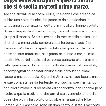
che si è svolta martedi primo marzo.
Appena arrivati, ci accoglie Giulia, una donna che emana da
subito una solarità unica. Un passato da nutrizionista, e
tantissima esperienza nel settore immobiliare, hanno portato
Giulia a frequentare diversi pranzi, cocktail, cene e aperitivi in
giro per il mondo. Andrea invece è la mente della cucina, uno
chef che a prima vista sembra quasi burbero, invece è un
“ragazzone” che ci ha aperto subito con gran gentilezza le
porte del suo ristorante, spiegando da subito a me, e i miei
ospiti il Mood del locale, e il percorso culinario che avremmo
fatto quella sera. Un cammino fatto da diversi piatti rivisitati,
accompagnati da cocktail abbinati alla perfezione quasi
fossero una cosa sola. Si perché Andrea, nel suo locale, unisce
le sue competenze da bartender e di cucina, sperimentando,
con quella miscela di creatività ed esperienza, con l’occhio però
rivolto a quella tradizione che ormai sta svanendo. Una delle
cose che più mi ha colpito di lui, oltre le fantastiche Nike
Jordan, di cui anche io sono un gran patito, è stato il racconto