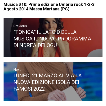
Musica #10: Prima edizione Umbria rock 1-2-3
Agosto 2014 Massa Martana (PG)
Navigazione
articoli
Previous
“TONICA” IL LATO D DELLA
Previous
post:
MUSICA IL NUOVO PROGRAMMA
DI NDREA DELOGU
Next
LUNEDÌ 21 MARZO AL VIA LA
Next
post:
NUOVA EDIZIONE ISOLA DEI
FAMOSI 2022