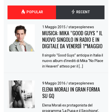
POPULAR
RECENT
1 Maggio 2015
/
starpeoplenews
MUSICA: MIKA “GOOD GUYS ” IL
NUOVO SINGOLO IN RADIO E IN
DIGITALE DA VENERDÌ 1°MAGGIO
Il singolo “Good Guys” anticipa in Italia il
nuovo album d’inediti di Mika “No Place
in Heaven” atteso per il […]
9 Maggio 2016
/
starpeoplenews
ELENA MORALI IN GRAN FORMA
SU GQ
Elena Morali ex protagonista del
programma ‘La Pupa e il Secchione’,