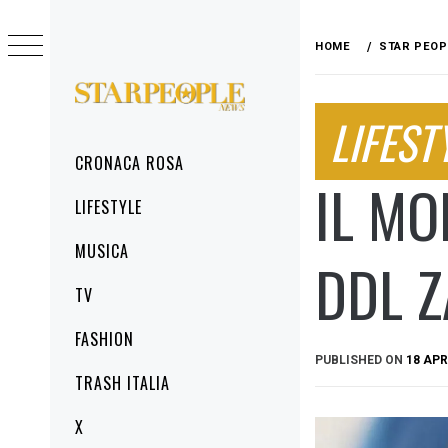
Skip
to
HOME
STAR PEOP
content
STARPEOPLENEWS
LIFEST
IL PORTALE DELLA CRONACA ROSA, DEL
GLAMOUR DEL LIFESTYLE
Primary
CRONACA ROSA
Menu
IL MO
LIFESTYLE
MUSICA
DDL 
TV
FASHION
PUBLISHED ON
18 APR
TRASH ITALIA
X