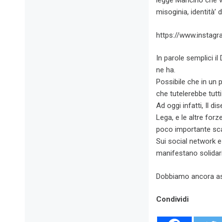
legge Mancino che va
misoginia, identità’ d
https://www.instag
In parole semplici il
ne ha.
Possibile che in un 
che tutelerebbe tutt
Ad oggi infatti, Il 
Lega, e le altre forz
poco importante sca
Sui social network e
manifestano solidari
Dobbiamo ancora aspe
Condividi