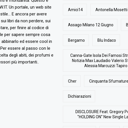
nti e mondanità. Questo è
T. Un portale, un web site
Amici14
Antonella Mosetti
stile... E ancora per avere
, sui libri da non perdere, sui
Assago Milano 12 Giugno
B
are, per finire al codice di
ile per sapere sempre cosa
Bergamo
Blu Indaco
abbinarlo ed essere cool in
Per essere al passo con le
elta degli abiti, dei profumi e
Canna-Gate Isola Dei Famosi Str
Notizia Max Laudadio Valerio St
ssori più importanti..
Alessia Marcuzzi Tapiro
Cher
Cinquanta Sfumature
Dichiarazioni
DISCLOSURE Feat. Gregory P
"HOLDING ON" New Single L