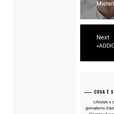
MisterF
Previ
post:
Next
«ADDIO
Next
post:
COSA È 
Lifestyle e c
giornalismo d'au