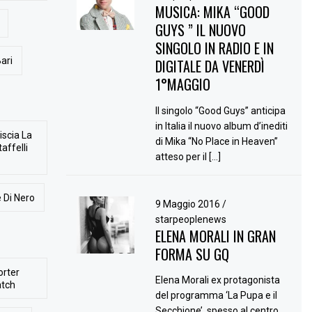
MUSICA: MIKA “GOOD
GUYS ” IL NUOVO
SINGOLO IN RADIO E IN
ari
DIGITALE DA VENERDÌ
1°MAGGIO
Il singolo “Good Guys” anticipa
in Italia il nuovo album d’inediti
iscia La
di Mika “No Place in Heaven”
affelli
atteso per il […]
 Di Nero
9 Maggio 2016
/
starpeoplenews
ELENA MORALI IN GRAN
FORMA SU GQ
orter
Elena Morali ex protagonista
atch
del programma ‘La Pupa e il
Secchione’, spesso al centro