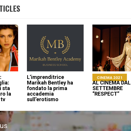
TICLES
:
L’imprenditrice
CINEMA 2021
lia:
Marikah Bentley ha
AL CINEMA DAL
i sta
fondato la prima
SETTEMBRE
ro la
accademia
“RESPECT”
 tv
sull’erotismo
ous