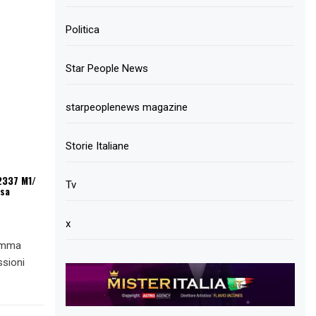
Politica
Star People News
starpeoplenews magazine
Storie Italiane
2337 M1/
Tv
osa
x
ramma
ssioni