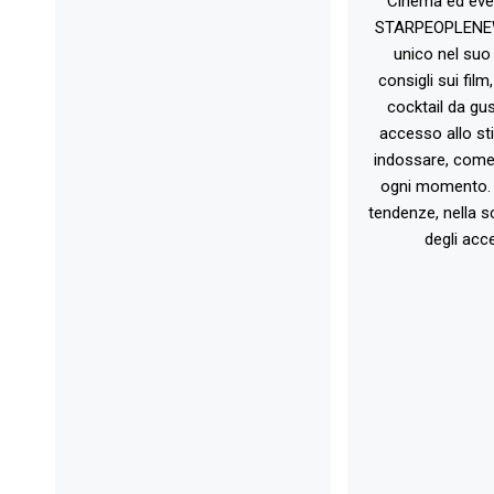
Cinema ed eve
STARPEOPLENEW.I
unico nel suo 
consigli sui film
cocktail da gust
accesso allo st
indossare, come 
ogni momento. 
tendenze, nella sc
degli acce