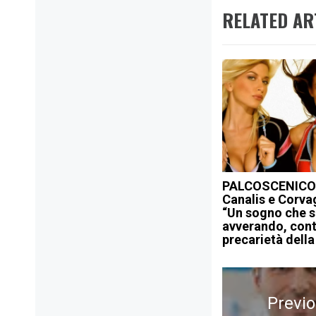
RELATED AR
PALCOSCENICO
Canalis e Corvag
“Un sogno che s
avverando, cont
precarietà della
Navigazione
articoli
Previ