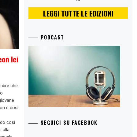
LEGGI TUTTE LE EDIZIONI
PODCAST
con lei
 dire che
ro
giovane
on è così
SEGUICI SU FACEBOOK
ndo così
e alla