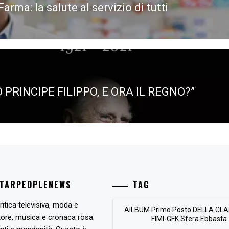
arma: la salute al servizio di tutti
ous
 PRINCIPE FILIPPO, E ORA IL REGNO?”
STARPEOPLENEWS
TAG
ritica televisiva, moda e
AlLBUM Primo Posto DELLA CLA
tore, musica e cronaca rosa.
FIMI-GFK Sfera Ebbasta