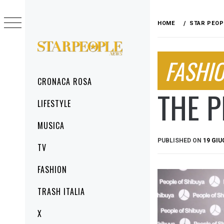
Skip
to
HOME
STAR PEOP
content
STARPEOPLENEWS
FASHI
IL PORTALE DELLA CRONACA ROSA, DEL
GLAMOUR DEL LIFESTYLE
Primary
CRONACA ROSA
Menu
THE P
LIFESTYLE
MUSICA
PUBLISHED ON
19 GIU
TV
FASHION
TRASH ITALIA
X