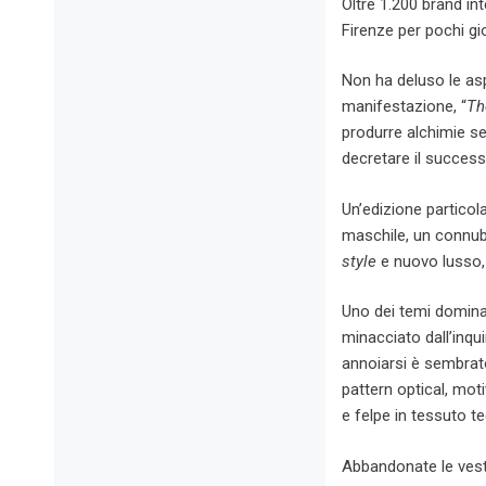
Oltre 1.200 brand int
Firenze per pochi gi
Non ha deluso le asp
manifestazione, “
Th
produrre alchimie s
decretare il success
Un’edizione partico
maschile, un connu
style
e nuovo lusso, 
Uno dei temi dominant
minacciato dall’inqu
annoiarsi è sembrato
pattern optical, moti
e felpe in tessuto t
Abbandonate le vesti