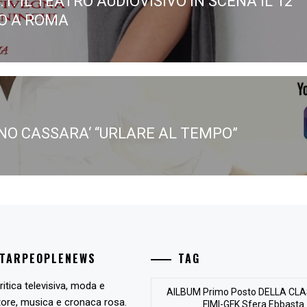
I.T. IL TEATRO AUDIOVISIVO IN SCENA IL 12
ous
O A ROMA
NO CASSARA‘ “URLARE AL TEMPO”
STARPEOPLENEWS
TAG
ritica televisiva, moda e
AlLBUM Primo Posto DELLA CLA
tore, musica e cronaca rosa.
FIMI-GFK Sfera Ebbasta