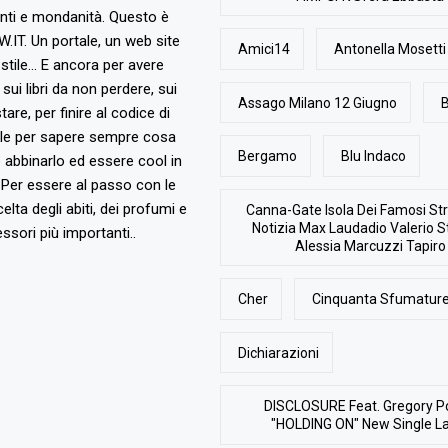
nti e mondanità. Questo è
T. Un portale, un web site
Amici14
Antonella Mosetti
stile... E ancora per avere
, sui libri da non perdere, sui
Assago Milano 12 Giugno
B
are, per finire al codice di
ile per sapere sempre cosa
Bergamo
Blu Indaco
abbinarlo ed essere cool in
Per essere al passo con le
elta degli abiti, dei profumi e
Canna-Gate Isola Dei Famosi Str
Notizia Max Laudadio Valerio St
ssori più importanti..
Alessia Marcuzzi Tapiro
Cher
Cinquanta Sfumature
Dichiarazioni
DISCLOSURE Feat. Gregory P
"HOLDING ON" New Single L