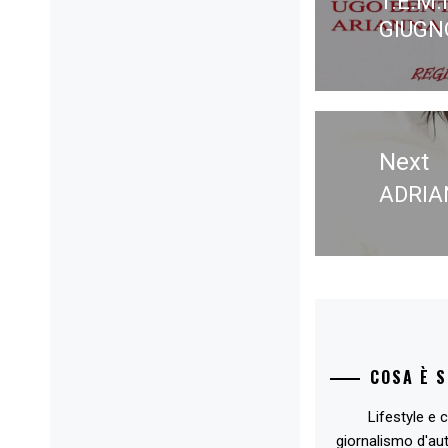
T.E.M.
Previ
GIUGN
post:
Next
ADRIA
Next
post:
COSA È 
Lifestyle e c
giornalismo d'au