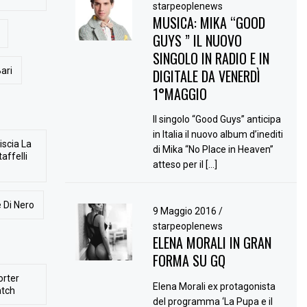
starpeoplenews
MUSICA: MIKA “GOOD
GUYS ” IL NUOVO
SINGOLO IN RADIO E IN
ari
DIGITALE DA VENERDÌ
1°MAGGIO
Il singolo “Good Guys” anticipa
in Italia il nuovo album d’inediti
iscia La
di Mika “No Place in Heaven”
affelli
atteso per il […]
 Di Nero
9 Maggio 2016
/
starpeoplenews
ELENA MORALI IN GRAN
FORMA SU GQ
orter
Elena Morali ex protagonista
atch
del programma ‘La Pupa e il