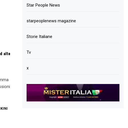
Star People News
starpeoplenews magazine
Storie Italiane
Tv
d alte
x
ramma
ssioni
KINI