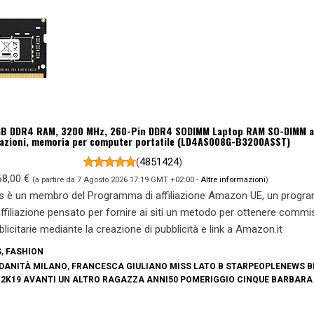
GB DDR4 RAM, 3200 MHz, 260-Pin DDR4 SODIMM Laptop RAM SO-DIMM a
azioni, memoria per computer portatile (LD4AS008G-B3200ASST)
(
4851424
)
68,00 €
(a partire da 7 Agosto 2026 17:19 GMT +02:00 -
Altre informazioni
)
s è un membro del Programma di affiliazione Amazon UE, un prog
 affiliazione pensato per fornire ai siti un metodo per ottenere commi
blicitarie mediante la creazione di pubblicità e link a Amazon.it
S
,
FASHION
NDANITÀ MILANO
,
FRANCESCA GIULIANO MISS LATO B STARPEOPLENEWS BI
2K19 AVANTI UN ALTRO RAGAZZA ANNI50 POMERIGGIO CINQUE BARBARA