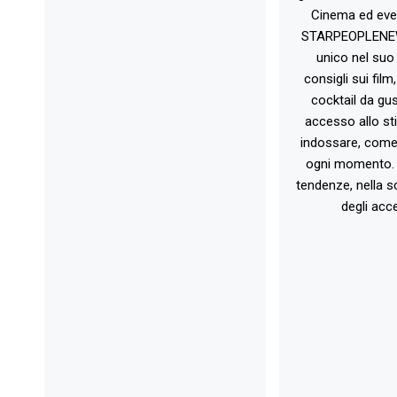
Cinema ed eve
STARPEOPLENEW.I
unico nel suo 
consigli sui film
cocktail da gust
accesso allo st
indossare, come 
ogni momento. 
tendenze, nella sc
degli acce