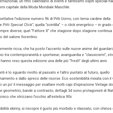
ernazionali, un fitto calendario di eventi e tantissimi ospiti speciali 
orni capitale della Moda Mondiale Maschile.
ettative l’edizione numero 96 di Pitti Uomo, con tema cardine della
e Pitti Special Click”
, quella “scintilla” – o click energetico – in grado 
empre diverse, quel “Fattore X” che stagione dopo stagione continua
o del salone fiorentino.
larmente ricca, che ha posto l’accento sulle nuove anime del guardar
bio tra contemporaneità e
sportwear
, avanguardia e “classicismi”,
str
hanno reso questa edizione una delle più “fresh” degli ultimi anni.
i è lo sguardo rivolto al passato e l’altro puntato al futuro, quello
inamento e dallo spreco delle risorse. Eco sostenibilità mixata con il 
 un po’ il messaggio per esaltare molti capi d’ispirazione Vintage d
vi geometrici, bande a contrasto, dettagli 3d sono protagonisti di filat
ecnico che strizzano l’occhio all’estetica
90s
.
bilità skinny, si riscopre il gusto più morbido e rilassato, con chinos