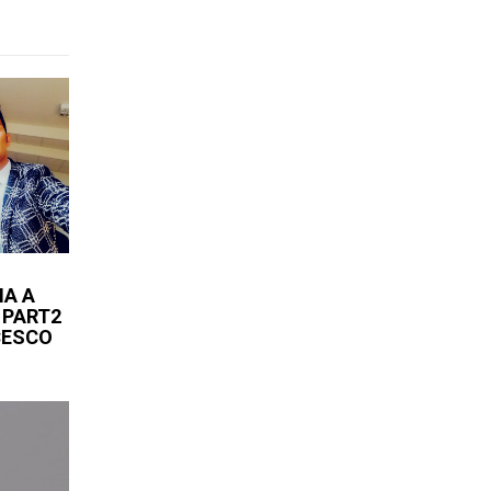
MA A
 PART2
NCESCO