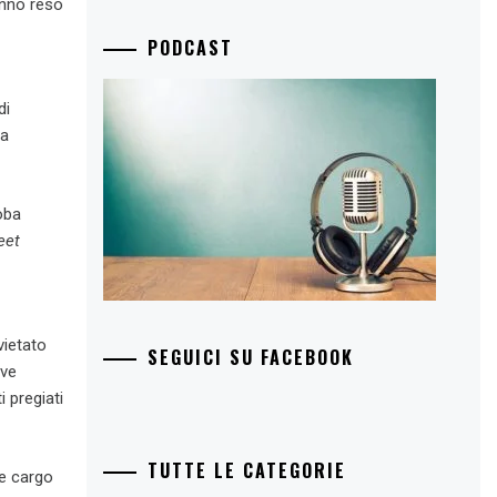
hanno reso
PODCAST
di
 a
oba
eet
vietato
SEGUICI SU FACEBOOK
ove
i pregiati
TUTTE LE CATEGORIE
 e cargo