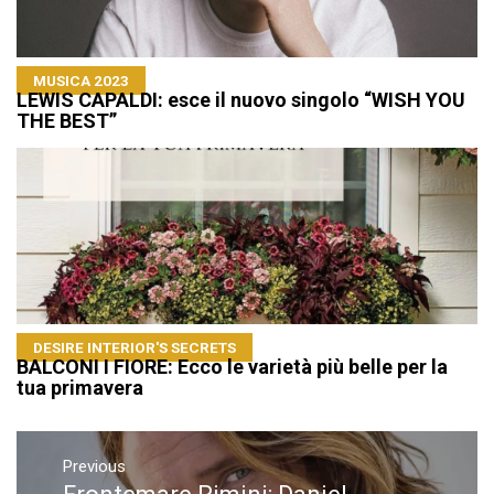
MUSICA 2023
LEWIS CAPALDI: esce il nuovo singolo “WISH YOU
THE BEST”
DESIRE INTERIOR'S SECRETS
BALCONI I FIORE: Ecco le varietà più belle per la
tua primavera
Navigazione
articoli
Previous
Previous