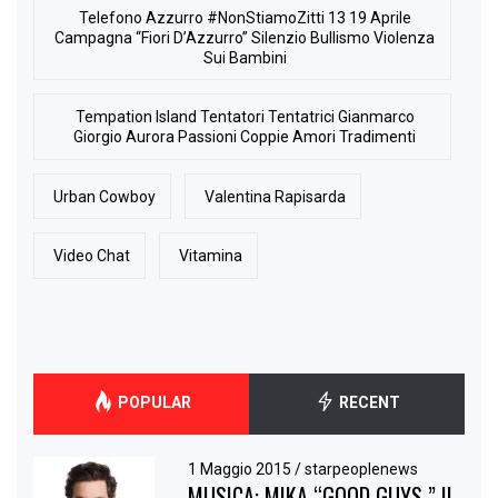
Telefono Azzurro #NonStiamoZitti 13 19 Aprile
Campagna “Fiori D’Azzurro” Silenzio Bullismo Violenza
Sui Bambini
Tempation Island Tentatori Tentatrici Gianmarco
Giorgio Aurora Passioni Coppie Amori Tradimenti
Urban Cowboy
Valentina Rapisarda
Video Chat
Vitamina
POPULAR
RECENT
1 Maggio 2015
/
starpeoplenews
MUSICA: MIKA “GOOD GUYS ” IL