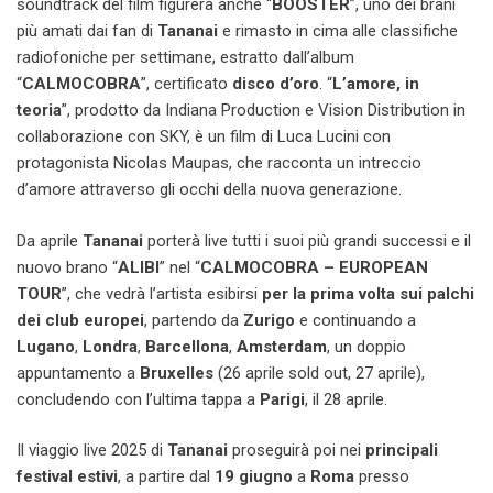
soundtrack del film figurerà anche “
BOOSTER
”, uno dei brani
più amati dai fan di
Tananai
e rimasto in cima alle classifiche
radiofoniche per settimane, estratto dall’album
“
CALMOCOBRA
”, certificato
disco d’oro
. “
L’amore, in
teoria
”, prodotto da Indiana Production e Vision Distribution in
collaborazione con SKY, è un film di Luca Lucini con
protagonista Nicolas Maupas, che racconta un intreccio
d’amore attraverso gli occhi della nuova generazione.
Da aprile
Tananai
porterà live tutti i suoi più grandi successi e il
nuovo brano “
ALIBI
” nel “
CALMOCOBRA – EUROPEAN
TOUR
”, che vedrà l’artista esibirsi
per la prima volta sui palchi
dei club europei
, partendo da
Zurigo
e continuando a
Lugano
,
Londra
,
Barcellona
,
Amsterdam
, un doppio
appuntamento a
Bruxelles
(26 aprile sold out, 27 aprile),
concludendo con l’ultima tappa a
Parigi
, il 28 aprile.
Il viaggio live 2025 di
Tananai
proseguirà poi nei
principali
festival estivi
, a partire dal
19 giugno
a
Roma
presso