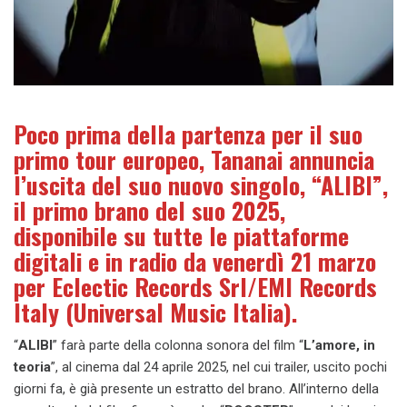
Poco prima della partenza per il suo
primo tour europeo, Tananai annuncia
l’uscita del suo nuovo singolo, “ALIBI”,
il primo brano del suo 2025,
disponibile su tutte le piattaforme
digitali e in radio da venerdì 21 marzo
per Eclectic Records Srl/EMI Records
Italy (Universal Music Italia).
“
ALIBI
” farà parte della colonna sonora del film “
L’amore, in
teoria
”, al cinema dal 24 aprile 2025, nel cui trailer, uscito pochi
giorni fa, è già presente un estratto del brano. All’interno della