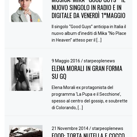
NUOVO SINGOLO IN RADIO E IN
DIGITALE DA VENERDÌ 1°MAGGIO
Il singolo “Good Guys” anticipa in Italia il
nuovo album d’inediti di Mika “No Place
in Heaven” atteso per il […]
9 Maggio 2016
/
starpeoplenews
ELENA MORALI IN GRAN FORMA
SU GQ
Elena Morali ex protagonista del
programma ‘La Pupa e il Secchione’,
spesso al centro del gossip, e soubrette
di Colorando, […]
21 Novembre 2014
/
starpeoplenews
FOOD: TORTA NUTELLA E COCCO