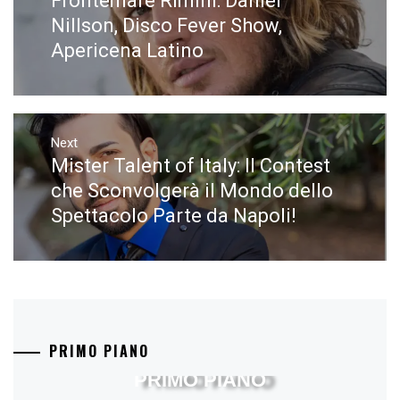
Frontemare Rimini: Daniel
post:
Nillson, Disco Fever Show,
Apericena Latino
Next
Mister Talent of Italy: Il Contest
Next
post:
che Sconvolgerà il Mondo dello
Spettacolo Parte da Napoli!
PRIMO PIANO
PRIMO PIANO