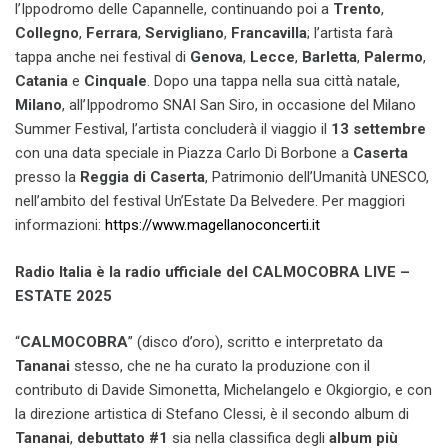
l’Ippodromo delle Capannelle, continuando poi a
Trento
,
Collegno
,
Ferrara
,
Servigliano
,
Francavilla
; l’artista farà
tappa anche nei festival di
Genova
,
Lecce
,
Barletta
,
Palermo
,
Catania
e
Cinquale
. Dopo una tappa nella sua città natale,
Milano
, all’Ippodromo SNAI San Siro, in occasione del Milano
Summer Festival, l’artista concluderà il viaggio il
13 settembre
con una data speciale
in Piazza Carlo Di Borbone a
Caserta
presso la
Reggia di Caserta
, Patrimonio dell’Umanità UNESCO,
nell’ambito del festival Un’Estate Da Belvedere. Per maggiori
informazioni:
https://www.magellanoconcerti.it
Radio Italia è la radio ufficiale del CALMOCOBRA LIVE –
ESTATE 2025
“
CALMOCOBRA
” (disco d’oro), scritto e interpretato da
Tananai
stesso, che ne ha curato la produzione con il
contributo di Davide Simonetta, Michelangelo e Okgiorgio, e con
la direzione artistica di Stefano Clessi, è il secondo album di
Tananai
,
debuttato #1
sia nella classifica degli
album più