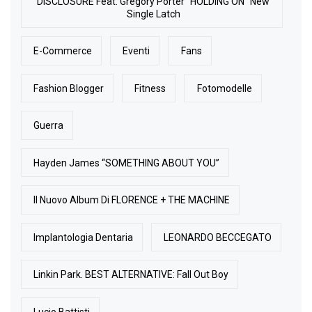
DISCLOSURE Feat. Gregory Porter "HOLDING ON" New
Single Latch
E-Commerce
Eventi
Fans
Fashion Blogger
Fitness
Fotomodelle
Guerra
Hayden James “SOMETHING ABOUT YOU”
Il Nuovo Album Di FLORENCE + THE MACHINE
Implantologia Dentaria
LEONARDO BECCEGATO
Linkin Park. BEST ALTERNATIVE: Fall Out Boy
Lucio Battisti