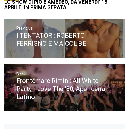
LO SHOW DI PIO E AMEDEO, DA VENERDI’ 16
APRILE, IN PRIMA SERATA
Navigazione
articoli
Previous
I TENTATORI: ROBERTO
Previous
post:
FERRIGNO E MAICOL BEI
Next
Frontemare Rimini: All White
Next
post:
Party, I Love The ’80, Apericena
Latino