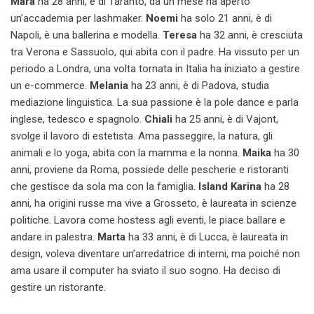
Mara
ha 28 anni, è di Taranto, da un mese ha aperto
un’accademia per lashmaker.
Noemi
ha solo 21 anni, è di
Napoli, è una ballerina e modella.
Teresa
ha 32 anni, è cresciuta
tra Verona e Sassuolo, qui abita con il padre. Ha vissuto per un
periodo a Londra, una volta tornata in Italia ha iniziato a gestire
un e-commerce.
Melania
ha 23 anni, è di Padova, studia
mediazione linguistica. La sua passione è la pole dance e parla
inglese, tedesco e spagnolo.
Chiali
ha 25 anni, è di Vajont,
svolge il lavoro di estetista. Ama passeggire, la natura, gli
animali e lo yoga, abita con la mamma e la nonna.
Maika
ha 30
anni, proviene da Roma, possiede delle pescherie e ristoranti
che gestisce da sola ma con la famiglia.
Island Karina
ha 28
anni, ha origini russe ma vive a Grosseto, è laureata in scienze
politiche. Lavora come hostess agli eventi, le piace ballare e
andare in palestra.
Marta
ha 33 anni, è di Lucca, è laureata in
design, voleva diventare un’arredatrice di interni, ma poiché non
ama usare il computer ha sviato il suo sogno. Ha deciso di
gestire un ristorante.