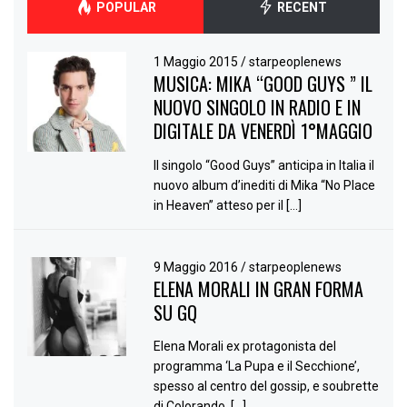
POPULAR
RECENT
1 Maggio 2015
/
starpeoplenews
MUSICA: MIKA “GOOD GUYS ” IL
NUOVO SINGOLO IN RADIO E IN
DIGITALE DA VENERDÌ 1°MAGGIO
Il singolo “Good Guys” anticipa in Italia il
nuovo album d’inediti di Mika “No Place
in Heaven” atteso per il […]
9 Maggio 2016
/
starpeoplenews
ELENA MORALI IN GRAN FORMA
SU GQ
Elena Morali ex protagonista del
programma ‘La Pupa e il Secchione’,
spesso al centro del gossip, e soubrette
di Colorando, […]