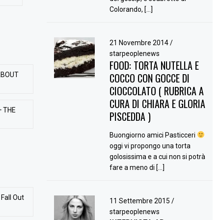
Colorando, […]
21 Novembre 2014
/
starpeoplenews
FOOD: TORTA NUTELLA E
ABOUT
COCCO CON GOCCE DI
CIOCCOLATO ( RUBRICA A
CURA DI CHIARA E GLORIA
+ THE
PISCEDDA )
Buongiorno amici Pasticceri
oggi vi propongo una torta
golosissima e a cui non si potrà
fare a meno di […]
Fall Out
11 Settembre 2015
/
starpeoplenews