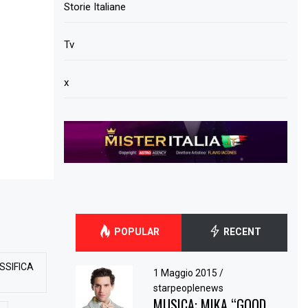
Storie Italiane
Tv
x
POPULAR
RECENT
SSIFICA
1 Maggio 2015
/
starpeoplenews
MUSICA: MIKA “GOOD