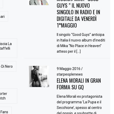
GUYS ” IL NUOVO
SINGOLO IN RADIO E IN
ari
DIGITALE DA VENERDÌ
1°MAGGIO
Il singolo “Good Guys” anticipa
in Italia il nuovo album d’inediti
iscia La
di Mika “No Place in Heaven”
affelli
atteso per il […]
 Di Nero
9 Maggio 2016
/
starpeoplenews
ELENA MORALI IN GRAN
FORMA SU GQ
orter
Elena Morali ex protagonista
atch
del programma ‘La Pupa e il
Secchione’, spesso al centro
Fans
del gossip, e soubrette di