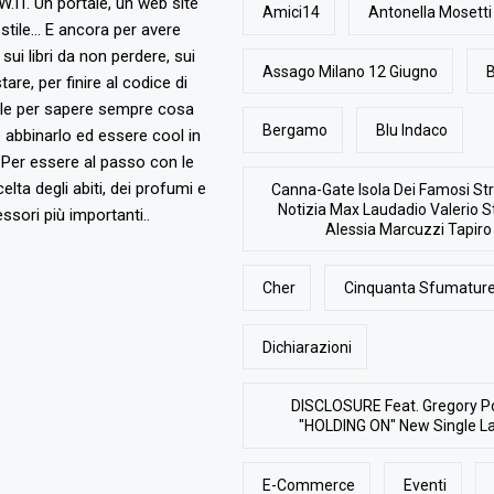
T. Un portale, un web site
Amici14
Antonella Mosetti
stile... E ancora per avere
, sui libri da non perdere, sui
Assago Milano 12 Giugno
B
are, per finire al codice di
ile per sapere sempre cosa
Bergamo
Blu Indaco
abbinarlo ed essere cool in
Per essere al passo con le
elta degli abiti, dei profumi e
Canna-Gate Isola Dei Famosi Str
Notizia Max Laudadio Valerio St
ssori più importanti..
Alessia Marcuzzi Tapiro
Cher
Cinquanta Sfumature
Dichiarazioni
DISCLOSURE Feat. Gregory P
"HOLDING ON" New Single L
E-Commerce
Eventi