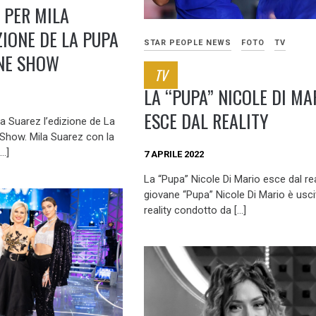
 PER MILA
ZIONE DE LA PUPA
STAR PEOPLE NEWS
FOTO
TV
ONE SHOW
TV
LA “PUPA” NICOLE DI MA
ESCE DAL REALITY
a Suarez l’edizione de La
 Show. Mila Suarez con la
…]
7 APRILE 2022
La “Pupa” Nicole Di Mario esce dal rea
giovane “Pupa” Nicole Di Mario è usci
reality condotto da […]