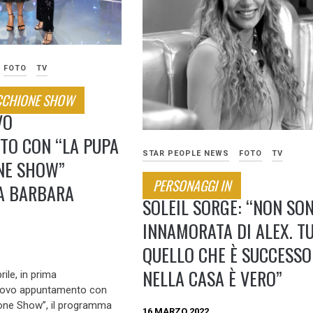
FOTO
TV
ECCHIONE SHOW
VO
TO CON “LA PUPA
STAR PEOPLE NEWS
FOTO
TV
ONE SHOW”
PERSONAGGI IN
A BARBARA
SOLEIL SORGE: “NON SO
INNAMORATA DI ALEX. T
QUELLO CHE È SUCCESSO
NELLA CASA È VERO”
ile, in prima
 nuovo appuntamento con
ione Show”, il programma
16 MARZO 2022