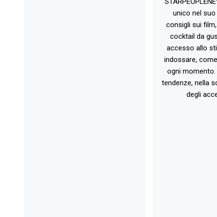
STARPEOPLENEW.I
unico nel suo 
consigli sui film
cocktail da gust
accesso allo st
indossare, come 
ogni momento. 
tendenze, nella sc
degli acce