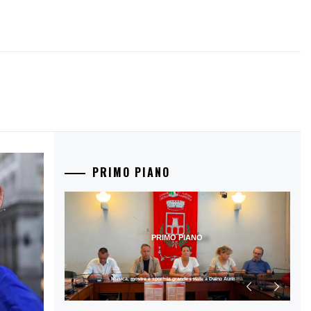
PRIMO PIANO
PRIMO PIANO
Musica, mostre e sport: la grande estate a Duino Aurisina