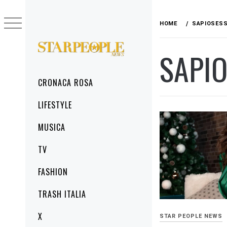
Skip
to
HOME
SAPIOSES
content
SAPI
STARPEOPLENEWS
IL PORTALE DELLA CRONACA ROSA, DEL
GLAMOUR DEL LIFESTYLE
Primary
CRONACA ROSA
Menu
LIFESTYLE
MUSICA
TV
FASHION
TRASH ITALIA
X
STAR PEOPLE NEWS