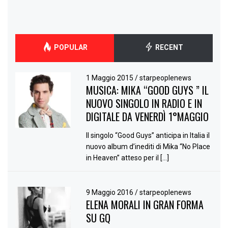
POPULAR
RECENT
1 Maggio 2015
/
starpeoplenews
MUSICA: MIKA “GOOD GUYS ” IL
NUOVO SINGOLO IN RADIO E IN
DIGITALE DA VENERDÌ 1°MAGGIO
Il singolo “Good Guys” anticipa in Italia il
nuovo album d’inediti di Mika “No Place
in Heaven” atteso per il […]
9 Maggio 2016
/
starpeoplenews
ELENA MORALI IN GRAN FORMA
SU GQ