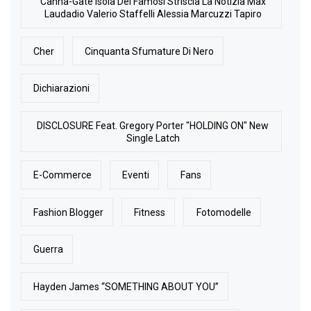
Canna-Gate Isola Dei Famosi Striscia La Notizia Max
Laudadio Valerio Staffelli Alessia Marcuzzi Tapiro
Cher
Cinquanta Sfumature Di Nero
Dichiarazioni
DISCLOSURE Feat. Gregory Porter "HOLDING ON" New
Single Latch
E-Commerce
Eventi
Fans
Fashion Blogger
Fitness
Fotomodelle
Guerra
Hayden James “SOMETHING ABOUT YOU”