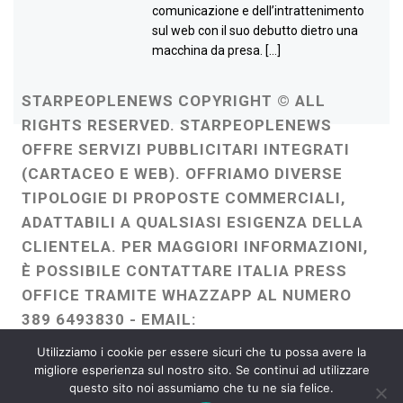
comunicazione e dell’intrattenimento
sul web con il suo debutto dietro una
macchina da presa. […]
STARPEOPLENEWS COPYRIGHT © ALL
RIGHTS RESERVED. STARPEOPLENEWS
OFFRE SERVIZI PUBBLICITARI INTEGRATI
(CARTACEO E WEB). OFFRIAMO DIVERSE
TIPOLOGIE DI PROPOSTE COMMERCIALI,
ADATTABILI A QUALSIASI ESIGENZA DELLA
CLIENTELA. PER MAGGIORI INFORMAZIONI,
È POSSIBILE CONTATTARE ITALIA PRESS
OFFICE TRAMITE WHAZZAPP AL NUMERO
389 6493830 - EMAIL:
ITALIAPRESSOFFICE@GMAIL.COM
-
Utilizziamo i cookie per essere sicuri che tu possa avere la
WEBMASTER :
FRANCESCO GENTILE
migliore esperienza sul nostro sito. Se continui ad utilizzare
questo sito noi assumiamo che tu ne sia felice.
FREELANCE