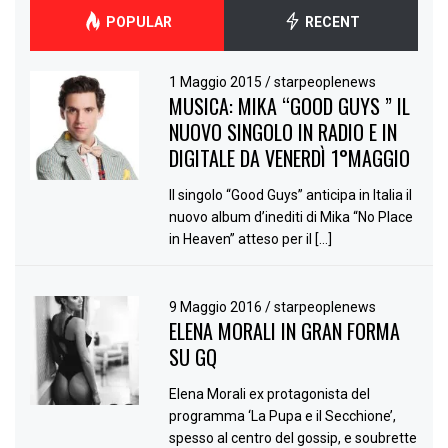
POPULAR
RECENT
1 Maggio 2015
/
starpeoplenews
MUSICA: MIKA “GOOD GUYS ” IL
NUOVO SINGOLO IN RADIO E IN
DIGITALE DA VENERDÌ 1°MAGGIO
Il singolo “Good Guys” anticipa in Italia il
nuovo album d’inediti di Mika “No Place
in Heaven” atteso per il […]
9 Maggio 2016
/
starpeoplenews
ELENA MORALI IN GRAN FORMA
SU GQ
Elena Morali ex protagonista del
programma ‘La Pupa e il Secchione’,
spesso al centro del gossip, e soubrette