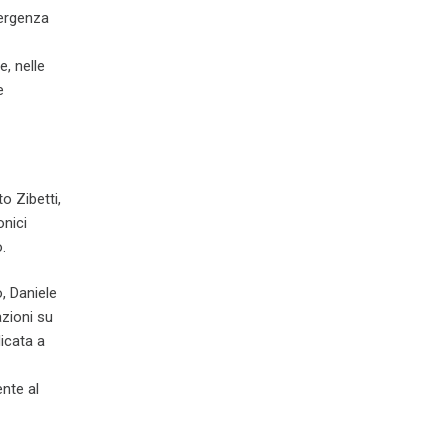
mergenza
, nelle
e
o Zibetti,
onici
.
, Daniele
azioni su
dicata a
nte al