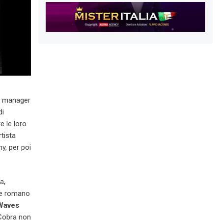
uo manager
di
e le loro
rtista
y, per poi
a,
nne romano
Waves
 Cobra non