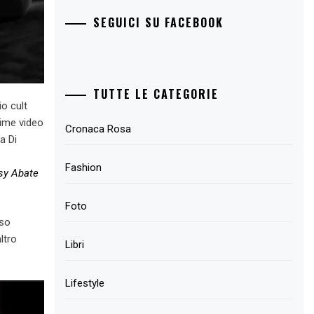
SEGUICI SU FACEBOOK
TUTTE LE CATEGORIE
io cult
rime video
Cronaca Rosa
a Di
Fashion
sy Abate
Foto
eso
ltro
Libri
Lifestyle