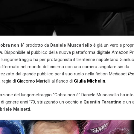
obra non è
” prodotto da
Daniele Muscariello
è già un vero e propr
w.
Disponibile al pubblico della nuova piattaforma digitale Amazon P
 Il lungometraggio ha per protagonista il trentenne napoletano Gianluc
 affermato nel mondo del cinema con una carriera singolare sin da
ezzato dal grande pubblico per il suo ruolo nella fiction Mediaset
Ro
,
regia di
Giacomo Martelli
al fianco di
Giulia Michelin
.
zazione del lungometraggio “Cobra non è” Daniele Muscariello ha int
di genere anni ’70, strizzando un occhio a
Quentin
Tarantino
e un a
riele Mainetti.