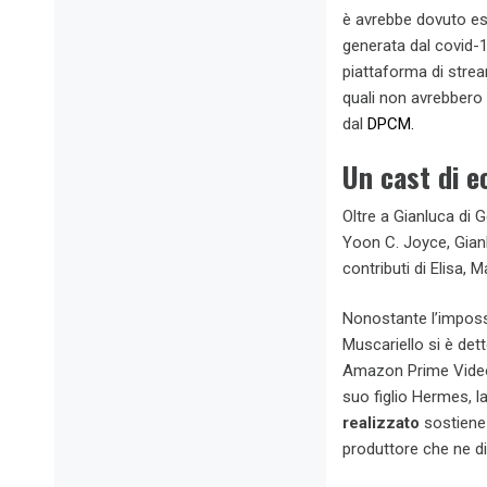
è avrebbe dovuto ess
generata dal covid-1
piattaforma di strea
quali non avrebbero 
dal
DPCM.
Un cast di e
Oltre a Gianluca di 
Yoon C. Joyce, Gianl
contributi di Elisa,
Nonostante l’impossi
Muscariello si è det
Amazon Prime Video.
suo figlio Hermes, l
realizzato
sostiene
produttore che ne di