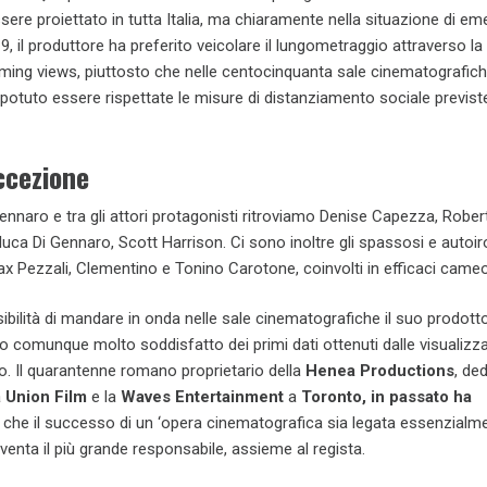
ere proiettato in tutta Italia, ma chiaramente nella situazione di e
9, il produttore ha preferito veicolare il lungometraggio attraverso la
ming views, piuttosto che nelle centocinquanta sale cinematografiche
potuto essere rispettate le misure di distanziamento sociale previst
ccezione
Gennaro e tra gli attori protagonisti ritroviamo Denise Capezza, Robert
uca Di Gennaro, Scott Harrison. Ci sono inoltre gli spassosi e autoir
 Max Pezzali, Clementino e Tonino Carotone, coinvolti in efficaci cameo
bilità di mandare in onda nelle sale cinematografiche il suo prodotto
to comunque molto soddisfatto dei primi dati ottenuti dalle visualizz
 Il quarantenne romano proprietario della
Henea Productions
, de
a
Union Film
e la
Waves Entertainment
a
Toronto, in passato ha
 che il successo di un ‘opera cinematografica sia legata essenzialme
venta il più grande responsabile, assieme al regista.