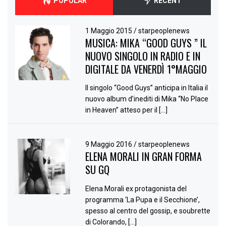
POPULAR
RECENT
1 Maggio 2015
/
starpeoplenews
MUSICA: MIKA “GOOD GUYS ” IL
NUOVO SINGOLO IN RADIO E IN
DIGITALE DA VENERDÌ 1°MAGGIO
Il singolo “Good Guys” anticipa in Italia il
nuovo album d’inediti di Mika “No Place
in Heaven” atteso per il […]
9 Maggio 2016
/
starpeoplenews
ELENA MORALI IN GRAN FORMA
SU GQ
Elena Morali ex protagonista del
programma ‘La Pupa e il Secchione’,
spesso al centro del gossip, e soubrette
di Colorando, […]