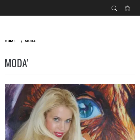
Skip
to
HOME
MODA’
content
MODA’