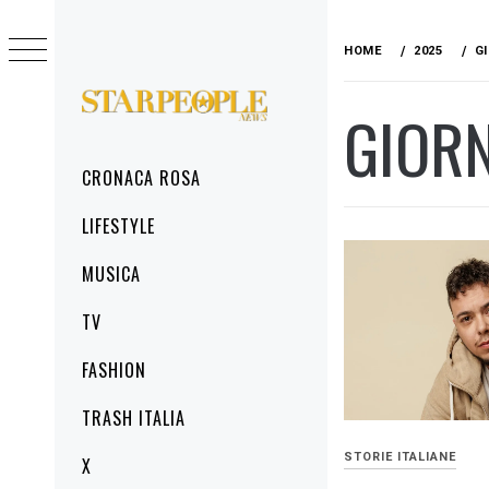
Skip
to
HOME
2025
G
content
GIOR
STARPEOPLENEWS
IL PORTALE DELLA CRONACA ROSA, DEL
GLAMOUR DEL LIFESTYLE
Primary
CRONACA ROSA
Menu
LIFESTYLE
MUSICA
TV
FASHION
TRASH ITALIA
STORIE ITALIANE
X