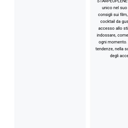
STARPEOPLENEW.I
unico nel suo 
consigli sui film
cocktail da gust
accesso allo st
indossare, come 
ogni momento. 
tendenze, nella sc
degli acce