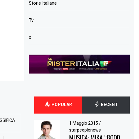
Storie Italiane
Tv
x
POPULAR
RECENT
SSIFICA
1 Maggio 2015
/
starpeoplenews
MUSICA: MIKA “GOOD