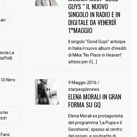
GUYS ” IL NUOVO
SINGOLO IN RADIO E IN
ari
DIGITALE DA VENERDÌ
1°MAGGIO
Il singolo “Good Guys” anticipa
in Italia il nuovo album d’inediti
iscia La
di Mika “No Place in Heaven”
affelli
atteso per il […]
 Di Nero
9 Maggio 2016
/
starpeoplenews
ELENA MORALI IN GRAN
FORMA SU GQ
orter
Elena Morali ex protagonista
atch
del programma ‘La Pupa e il
Secchione’, spesso al centro
Fans
del gossip, e soubrette di