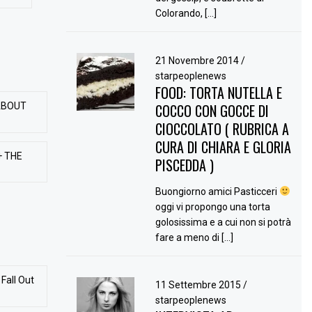
Colorando, […]
21 Novembre 2014
/
starpeoplenews
FOOD: TORTA NUTELLA E
ABOUT
COCCO CON GOCCE DI
CIOCCOLATO ( RUBRICA A
CURA DI CHIARA E GLORIA
+ THE
PISCEDDA )
Buongiorno amici Pasticceri
oggi vi propongo una torta
golosissima e a cui non si potrà
fare a meno di […]
Fall Out
11 Settembre 2015
/
starpeoplenews