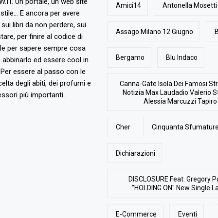
T. Un portale, un web site
Amici14
Antonella Mosetti
stile... E ancora per avere
, sui libri da non perdere, sui
Assago Milano 12 Giugno
B
are, per finire al codice di
ile per sapere sempre cosa
Bergamo
Blu Indaco
abbinarlo ed essere cool in
Per essere al passo con le
elta degli abiti, dei profumi e
Canna-Gate Isola Dei Famosi Str
Notizia Max Laudadio Valerio St
ssori più importanti..
Alessia Marcuzzi Tapiro
Cher
Cinquanta Sfumature
Dichiarazioni
DISCLOSURE Feat. Gregory P
"HOLDING ON" New Single L
E-Commerce
Eventi