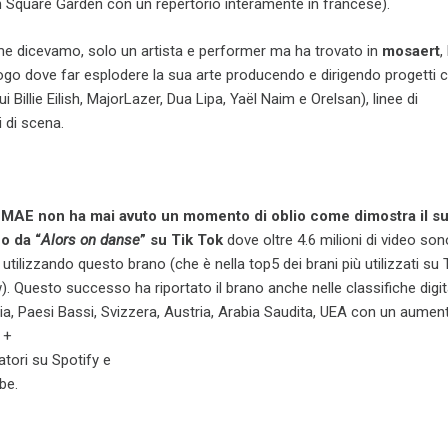
 Square Garden con un repertorio interamente in francese).
e dicevamo, solo un artista e performer ma ha trovato in
mosaert
,
uogo dove far esplodere la sua arte producendo e dirigendo progetti
i Billie Eilish,
MajorLazer, Dua Lipa, Yaël Naim e Orelsan)
, linee di
i di scena.
MAE non ha mai avuto un momento di oblio come dimostra il s
o da “
Alors on danse
” su Tik Tok
dove oltre 4.6 milioni di video son
utilizzando questo brano (che è nella top5 dei brani più utilizzati su 
w). Questo successo ha riportato il brano anche nelle classifiche digita
, Paesi Bassi, Svizzera, Austria, Arabia Saudita, UEA con un aumento
 +
tori su Spotify e
be.