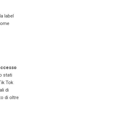
 la label
 come
uccesso
o stati
Tik Tok
li di
 di oltre