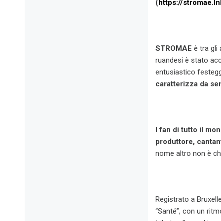
(
https://stromae.ln
STROMAE
è tra gli
ruandesi è stato acco
entusiastico feste
caratterizza da se
I fan di tutto il m
produttore, cantan
nome altro non è che
Registrato a Bruxell
“Santé”, con un ritm