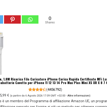
0
Shares
, 1.8M Ricarica Filo Caricatore iPhone Carica Rapida Certificato MFi L
abatterie Cavetto per iPhone 11 12 13 14 Pro Max Plus Mini XS XR X 8 7 
(
4456792
)
5,99 €
(a partire da 6 Agosto 2026 17:09 GMT +02:00 -
Altre informazioni
)
s è un membro del Programma di affiliazione Amazon UE, un prog
 affiliazione pensato per fornire ai siti un metodo per ottenere commi