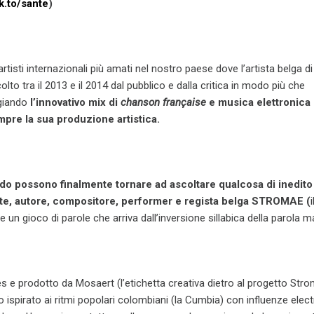
k.to/sante
)
 artisti internazionali più amati nel nostro paese dove l’artista belga di 
lto tra il 2013 e il 2014 dal pubblico e dalla critica in modo più che
ggiando
l’innovativo mix di
chanson française
e musica elettronica
mpre la sua produzione artistica.
ondo possono finalmente tornare ad ascoltare qualcosa di inedito
te, autore, compositore, performer e regista belga STROMAE (
i
 un gioco di parole che arriva dall’inversione sillabica della parola m
es e prodotto da Mosaert (l’etichetta creativa dietro al progetto Stro
o ispirato ai ritmi popolari colombiani (la Cumbia) con influenze elect