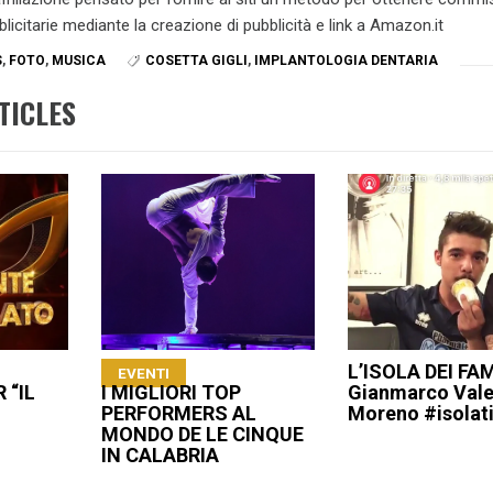
blicitarie mediante la creazione di pubblicità e link a Amazon.it
S
,
FOTO
,
MUSICA
COSETTA GIGLI
,
IMPLANTOLOGIA DENTARIA
TICLES
L’ISOLA DEI FA
EVENTI
 “IL
I MIGLIORI TOP
Gianmarco Vale
PERFORMERS AL
Moreno #isolat
MONDO DE LE CINQUE
IN CALABRIA