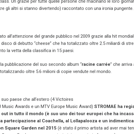
 class. Un grazie per tutte quelle persone che macinano le loro giorna
e gli altri si stanno divertendo) raccontato con una ironia pungente.
ato all’attenzione del grande pubblico nel 2009 grazie alla hit mondial
l disco di debutto “
cheese” che ha totalizzato oltre 2.5 miliardi di st
o la vetta della classifica in 15 paesi.
 la pubblicazione del suo secondo album “
racine
carrée
” che arriva 
otalizzando oltre 5.6 milioni di copie vendute nel mondo
.
l suo paese che all’estero (4 Victoires
RJ Music Awards e un MTV Europe Music Award)
STROMAE ha regis
 out in tutto il mondo (è suo uno dei tour europei che ha incass
la partecipazione al Coachella, al Lollapalooza e un indimentica
on Square Garden nel 2015
(è stato il primo artista ad aver mai te