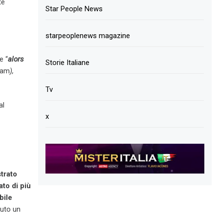
te
Star People News
starpeoplenews magazine
e “
alors
Storie Italiane
ream
),
Tv
al
x
trato
ato di più
bile
nuto un