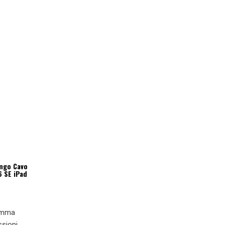
ungo Cavo
6 SE iPad
ramma
ssioni