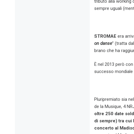
tributo alla working
sempre uguali (mentr
STROMAE
era arriv
on danse
” (tratta da
brano che ha raggiunt
È nel 2013 però con
successo mondiale t
Pluripremiato sia ne
de la Musique, 4 N
oltre 250 date sold
di sempre) tra cui 
concerto al Madis