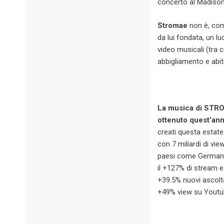
concerto al Madison
Stromae
non è, com
da lui fondata, un l
video musicali (tra cu
abbigliamento e abit
La musica di STRO
ottenuto quest’ann
creati questa estate 
con 7 miliardi di vie
paesi come Germania
il +127% di stream e
+39.5% nuovi ascolta
+49% view su Youtu