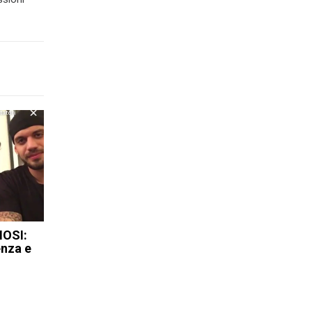
MOSI:
nza e
i