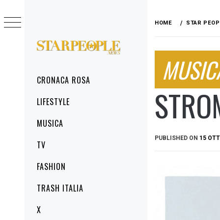
Skip
to
HOME
STAR PEOP
content
STARPEOPLENEWS
MUSIC
IL PORTALE DELLA CRONACA ROSA, DEL
GLAMOUR DEL LIFESTYLE
Primary
CRONACA ROSA
Menu
STRO
LIFESTYLE
MUSICA
PUBLISHED ON
15 OTT
TV
FASHION
TRASH ITALIA
X