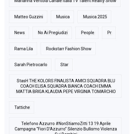
Marianna Ventola Canale Italia TV Talent Reality Show
Matteo Guzzini
Musica
Musica 2025
News
No Ai Pregiudizi
People
Pr
Rama Lila
Rockstarr Fashion Show
Sarah Pietrocarlo
Star
StasH THE KOLORS FINALISTA AMICI SQUADRA BLU
COACH ELISA SQUADRA BIANCA COACH EMMA
MATTIA BRIGA KLAUDIA PEPE VIRGINIA TOMARCHIO
Tattiche
Telefono Azzurro #NonStiamoZitti 13 19 Aprile
Campagna “Fiori D’Azzurro” Silenzio Bullismo Violenza