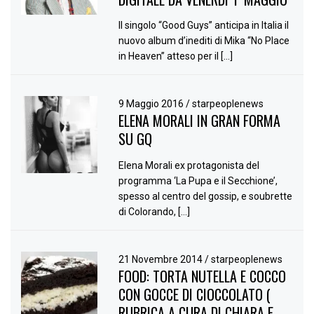
Il singolo “Good Guys” anticipa in Italia il
nuovo album d’inediti di Mika “No Place
in Heaven” atteso per il […]
9 Maggio 2016
/
starpeoplenews
ELENA MORALI IN GRAN FORMA
SU GQ
Elena Morali ex protagonista del
programma ‘La Pupa e il Secchione’,
spesso al centro del gossip, e soubrette
di Colorando, […]
21 Novembre 2014
/
starpeoplenews
FOOD: TORTA NUTELLA E COCCO
CON GOCCE DI CIOCCOLATO (
RUBRICA A CURA DI CHIARA E