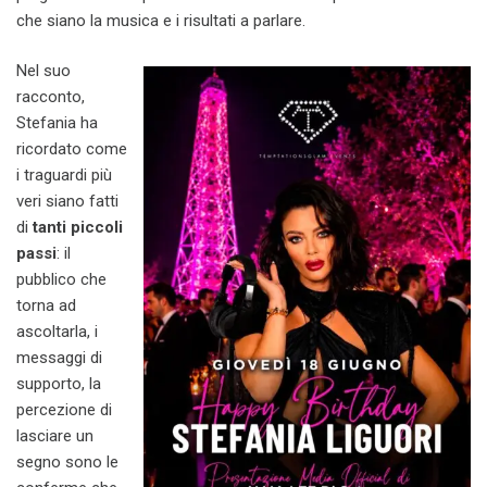
che siano la musica e i risultati a parlare.
Nel suo
racconto,
Stefania ha
ricordato come
i traguardi più
veri siano fatti
di
tanti piccoli
passi
: il
pubblico che
torna ad
ascoltarla, i
messaggi di
supporto, la
percezione di
lasciare un
segno sono le