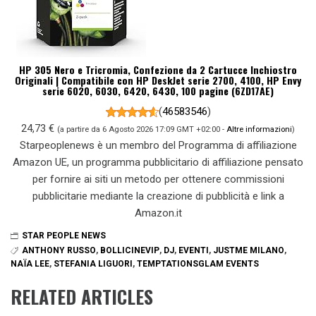
HP 305 Nero e Tricromia, Confezione da 2 Cartucce Inchiostro
Originali | Compatibile con HP DeskJet serie 2700, 4100, HP Envy
serie 6020, 6030, 6420, 6430, 100 pagine (6ZD17AE)
(
46583546
)
24,73 €
(a partire da 6 Agosto 2026 17:09 GMT +02:00 -
Altre informazioni
)
Starpeoplenews è un membro del Programma di affiliazione
Amazon UE, un programma pubblicitario di affiliazione pensato
per fornire ai siti un metodo per ottenere commissioni
pubblicitarie mediante la creazione di pubblicità e link a
Amazon.it
STAR PEOPLE NEWS
ANTHONY RUSSO
,
BOLLICINEVIP
,
DJ
,
EVENTI
,
JUSTME MILANO
,
NAÏA LEE
,
STEFANIA LIGUORI
,
TEMPTATIONSGLAM EVENTS
RELATED ARTICLES