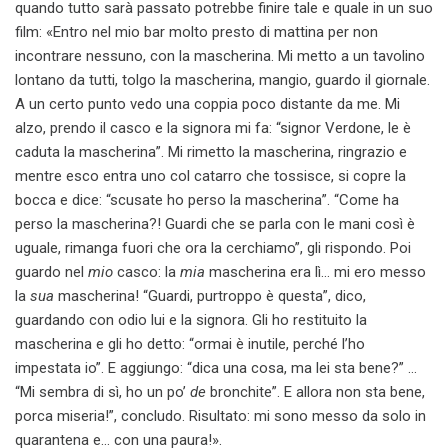
quando tutto sarà passato potrebbe finire tale e quale in un suo
film: «Entro nel mio bar molto presto di mattina per non
incontrare nessuno, con la mascherina. Mi metto a un tavolino
lontano da tutti, tolgo la mascherina, mangio, guardo il giornale.
A un certo punto vedo una coppia poco distante da me. Mi
alzo, prendo il casco e la signora mi fa: “signor Verdone, le è
caduta la mascherina”. Mi rimetto la mascherina, ringrazio e
mentre esco entra uno col catarro che tossisce, si copre la
bocca e dice: “scusate ho perso la mascherina”. “Come ha
perso la mascherina?! Guardi che se parla con le mani così è
uguale, rimanga fuori che ora la cerchiamo”, gli rispondo. Poi
guardo nel
mio
casco: la
mia
mascherina era lì… mi ero messo
la
sua
mascherina! “Guardi, purtroppo è questa”, dico,
guardando con odio lui e la signora. Gli ho restituito la
mascherina e gli ho detto: “ormai è inutile, perché l’ho
impestata io”. E aggiungo: “dica una cosa, ma lei sta bene?” …
“Mi sembra di sì, ho un po’
de
bronchite”. E allora non sta bene,
porca miseria!”, concludo. Risultato: mi sono messo da solo in
quarantena e… con una paura!».