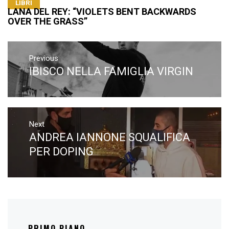
LIBRI
LANA DEL REY: “VIOLETS BENT BACKWARDS
OVER THE GRASS”
Navigazione
articoli
Previous
IBISCO NELLA FAMIGLIA VIRGIN
Previous
post:
Next
ANDREA IANNONE SQUALIFICA
Next
post:
PER DOPING
PRIMO PIANO