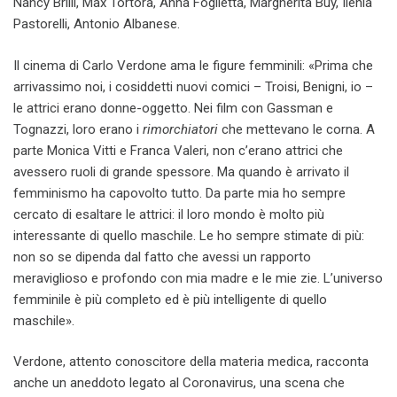
Nancy Brilli, Max Tortora, Anna Foglietta, Margherita Buy, Ilenia
Pastorelli, Antonio Albanese.
Il cinema di Carlo Verdone ama le figure femminili: «Prima che
arrivassimo noi, i cosiddetti nuovi comici – Troisi, Benigni, io –
le attrici erano donne-oggetto. Nei film con Gassman e
Tognazzi, loro erano i
rimorchiatori
che mettevano le corna. A
parte Monica Vitti e Franca Valeri, non c’erano attrici che
avessero ruoli di grande spessore. Ma quando è arrivato il
femminismo ha capovolto tutto. Da parte mia ho sempre
cercato di esaltare le attrici: il loro mondo è molto più
interessante di quello maschile. Le ho sempre stimate di più:
non so se dipenda dal fatto che avessi un rapporto
meraviglioso e profondo con mia madre e le mie zie. L’universo
femminile è più completo ed è più intelligente di quello
maschile».
Verdone, attento conoscitore della materia medica, racconta
anche un aneddoto legato al Coronavirus, una scena che