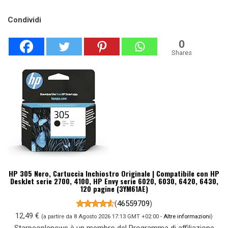
Condividi
0
Shares
HP 305 Nero, Cartuccia Inchiostro Originale | Compatibile con HP
DeskJet serie 2700, 4100, HP Envy serie 6020, 6030, 6420, 6430,
120 pagine (3YM61AE)
(
46559709
)
12,49 €
(a partire da 8 Agosto 2026 17:13 GMT +02:00 -
Altre informazioni
)
Starpeoplenews è un membro del Programma di affiliazione