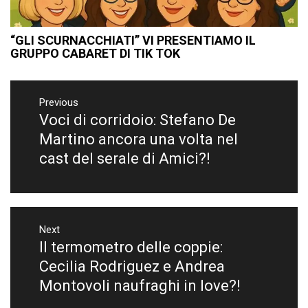
“GLI SCURNACCHIATI” VI PRESENTIAMO IL
GRUPPO CABARET DI TIK TOK
Navigazione
articoli
Previous
Voci di corridoio: Stefano De
Previous
post:
Martino ancora una volta nel
cast del serale di Amici?!
Next
Il termometro delle coppie:
Next
post:
Cecilia Rodriguez e Andrea
Montovoli naufraghi in love?!