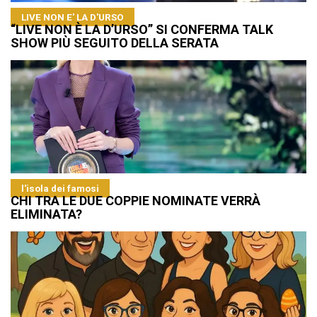
LIVE NON E' LA D'URSO
“LIVE NON È LA D’URSO” SI CONFERMA TALK
SHOW PIÙ SEGUITO DELLA SERATA
l'isola dei famosi
CHI TRA LE DUE COPPIE NOMINATE VERRÀ
ELIMINATA?