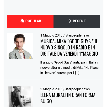
POPULAR
RECENT
1 Maggio 2015
/
starpeoplenews
MUSICA: MIKA “GOOD GUYS ” IL
NUOVO SINGOLO IN RADIO E IN
DIGITALE DA VENERDÌ 1°MAGGIO
Il singolo “Good Guys” anticipa in Italia il
nuovo album d’inediti di Mika “No Place
in Heaven” atteso per il […]
9 Maggio 2016
/
starpeoplenews
ELENA MORALI IN GRAN FORMA
SU GQ