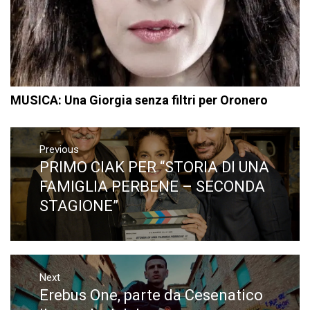
MUSICA: Una Giorgia senza filtri per Oronero
Navigazione
articoli
Previous
PRIMO CIAK PER “STORIA DI UNA
Previous
post:
FAMIGLIA PERBENE – SECONDA
STAGIONE”
Next
Erebus One, parte da Cesenatico
Next