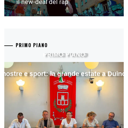
post:
il new-deal del rap
PRIMO PIANO
PRIMO PIANO
mostre e sport: la grande estate a Duino