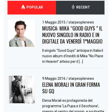
POPULAR
RECENT
1 Maggio 2015
/
starpeoplenews
MUSICA: MIKA “GOOD GUYS ” IL
NUOVO SINGOLO IN RADIO E IN
DIGITALE DA VENERDÌ 1°MAGGIO
Il singolo “Good Guys” anticipa in Italia il
nuovo album d’inediti di Mika “No Place
in Heaven” atteso per il […]
9 Maggio 2016
/
starpeoplenews
ELENA MORALI IN GRAN FORMA
SU GQ
Elena Morali ex protagonista del
programma ‘La Pupa e il Secchione’,
spesso al centro del gossip, e soubrette