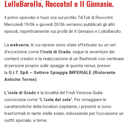
LolloBarollo, Roccotnl e Il Ginnasio.
Il primo episodio è fuori ora sul profilo TikTok di Roccotnl.
Mercoledì 19/06 e giovedì 20/06 verranno pubblicati gli altri
episodi, rispettivamente sui profili de Il Ginnasio e LolloBarollo.
La
webserie
, le cui riprese sono state effettuate su un set
d’eccezione come
l’isola di Grado
, segue le avventure dei
content creator e la realizzazione di un flashmob con centinaia
di persone proprio sulle spiagge di questa venue, presso
la
G.I.T. SpA – Settore Spiaggia IMPERIALE (Ristorante
Antiche Terme)
.
L’isola di Grado
è la località del Friuli Venezia Giulia
conosciuta come “
L’isola del sole
”. Per omaggiare le
caratteristiche della location ospitante, i presenti si sono
trasformati in tante stelle solari, indossando per l’occasione un
outfit speciale, a tema.