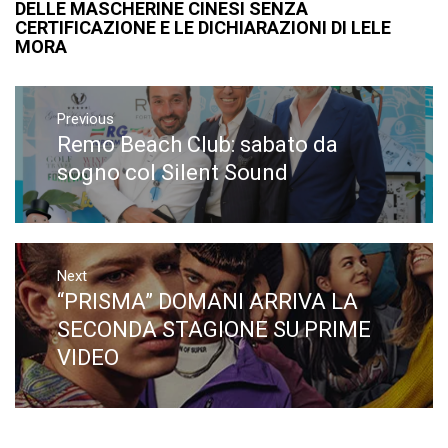
DELLE MASCHERINE CINESI SENZA
CERTIFICAZIONE E LE DICHIARAZIONI DI LELE
MORA
Navigazione
articoli
Previous
Remo Beach Club: sabato da
Previous
post:
sogno col Silent Sound
Next
“PRISMA” DOMANI ARRIVA LA
Next
post:
SECONDA STAGIONE SU PRIME
VIDEO