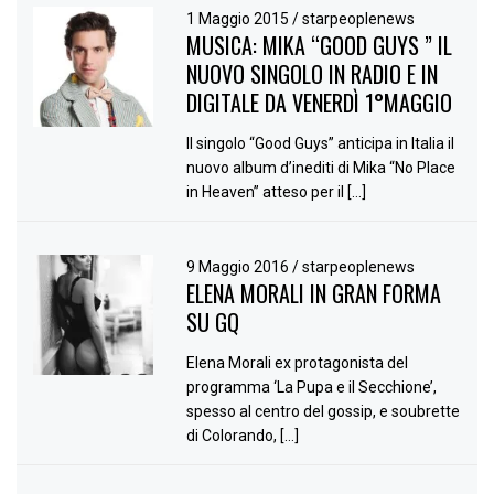
1 Maggio 2015
/
starpeoplenews
MUSICA: MIKA “GOOD GUYS ” IL
NUOVO SINGOLO IN RADIO E IN
DIGITALE DA VENERDÌ 1°MAGGIO
Il singolo “Good Guys” anticipa in Italia il
nuovo album d’inediti di Mika “No Place
in Heaven” atteso per il […]
9 Maggio 2016
/
starpeoplenews
ELENA MORALI IN GRAN FORMA
SU GQ
Elena Morali ex protagonista del
programma ‘La Pupa e il Secchione’,
spesso al centro del gossip, e soubrette
di Colorando, […]