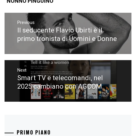
“NONNO PINGUINO”
Navigazione
articoli
Previous
Il seducente Flavio Ubirti è il
Previous
post:
primo tronista di Uomini e Donne
Next
Smart TV e telecomandi, nel
Next
post:
2025 cambiano con AGCOM
PRIMO PIANO