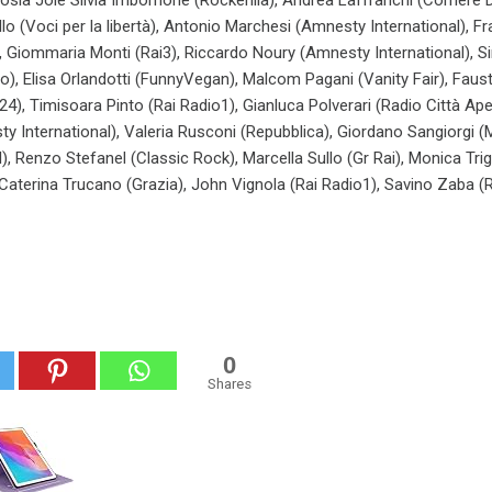
sia Jole Silvia Imbornone (Rockerilla), Andrea Laffranchi (Corriere D
llo (Voci per la libertà), Antonio Marchesi (Amnesty International), 
), Giommaria Monti (Rai3), Riccardo Noury (Amnesty International), 
), Elisa Orlandotti (FunnyVegan), Malcom Pagani (Vanity Fair), Faus
24), Timisoara Pinto (Rai Radio1), Gianluca Polverari (Radio Città Ape
ty International), Valeria Rusconi (Repubblica), Giordano Sangiorgi (M
l), Renzo Stefanel (Classic Rock), Marcella Sullo (Gr Rai), Monica Trig
a Caterina Trucano (Grazia), John Vignola (Rai Radio1), Savino Zaba (R
0
Shares