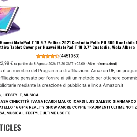
Huawei MatePad T 10 9.7 Pollice 2021 Custodia Pelle PU 360 Ruotabile
ettiva Tablet Cover per Huawei MatePad T 10 9.7" Custodia, Viola Albero
(
4451053
)
22,98 €
(a partire da 8 Agosto 2026 17:20 GMT +02:00 -
Altre informazioni
)
s è un membro del Programma di affiliazione Amazon UE, un prog
 affiliazione pensato per fornire ai siti un metodo per ottenere commi
blicitarie mediante la creazione di pubblicità e link a Amazon.it
S
,
LIFESTYLE
,
MUSICA
CASA CINECITTÀ
,
IVANA ICARDI MAURO ICARDI LUIS GALESIO GIANMARCO
ATELLO 16 GF16 REALITY SHOW AMORE COPPIE TRADIMENTI ULTIME NOTIZ
SA
,
MUSICA LIFESTYLE ULTIME USCITE
TICLES