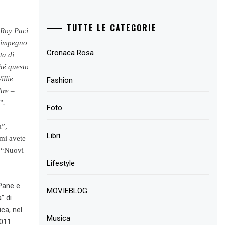
TUTTE LE CATEGORIE
 Roy Paci
o impegno
Cronaca Rosa
ta di
ché questo
illie
Fashion
tre –
”.
Foto
a”,
Libri
mi avete
n “Nuovi
Lifestyle
“Pane e
MOVIEBLOG
” di
ca, nel
Musica
2011