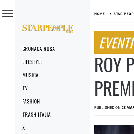
Skip
to
HOME
STAR PEOP
content
STARPEOPLENEWS
EVENTI
IL PORTALE DELLA CRONACA ROSA, DEL
GLAMOUR DEL LIFESTYLE
Primary
CRONACA ROSA
Menu
ROY P
LIFESTYLE
MUSICA
PREMI
TV
FASHION
PUBLISHED ON
28 MA
TRASH ITALIA
X