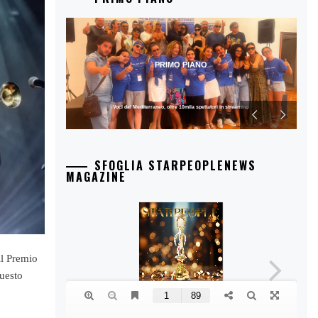
PRIMO PIANO
Voci dal Mediterraneo, oltre 10mila spettatori in streaming
SFOGLIA STARPEOPLENEWS
MAGAZINE
il Premio
questo