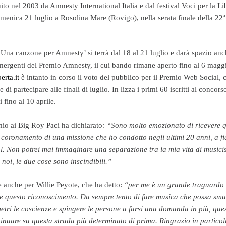
tuito nel 2003 da Amnesty International Italia e dal festival Voci per la Li
a
domenica 21 luglio a Rosolina Mare (Rovigo), nella serata finale della 22
 Una canzone per Amnesty’ si terrà dal 18 al 21 luglio e darà spazio anc
emergenti del Premio Amnesty, il cui bando rimane aperto fino al 6 magg
erta.it
è intanto in corso il voto del pubblico per il Premio Web Social, 
 di partecipare alle finali di luglio. In lizza i primi 60 iscritti al concors
 fino al 10 aprile.
emio ai Big Roy Paci ha dichiarato
: “Sono molto emozionato di ricevere 
l coronamento di una missione che ho condotto negli ultimi 20 anni, a f
l. Non potrei mai immaginare una separazione tra la mia vita di musicis
noi, le due cose sono inscindibili.”
 anche per Willie Peyote, che ha detto:
“per me è un grande traguardo
e questo riconoscimento. Da sempre tento di fare musica che possa sm
etri le coscienze e spingere le persone a farsi una domanda in più, que
tinuare su questa strada più determinato di prima. Ringrazio in particola