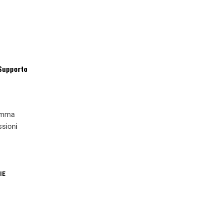
 Supporto
ramma
ssioni
IE