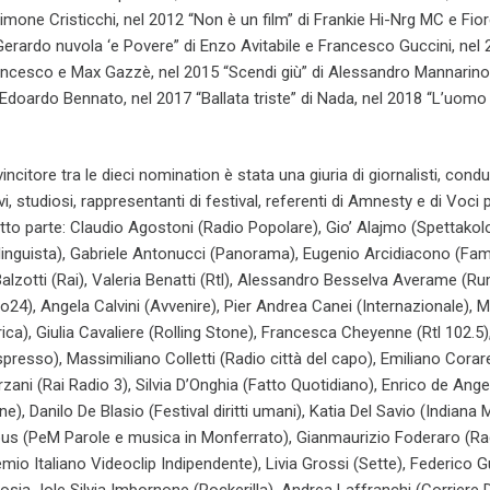
imone Cristicchi, nel 2012 “Non è un film” di Frankie Hi-Nrg MC e Fior
erardo nuvola ‘e Povere” di Enzo Avitabile e Francesco Guccini, nel
rancesco e Max Gazzè, nel 2015 “Scendi giù” di Alessandro Mannarino
i Edoardo Bennato, nel 2017 “Ballata triste” di Nada, nel 2018 “L’uomo 
vincitore tra le dieci nomination è stata una giuria di giornalisti, condu
ivi, studiosi, rappresentanti di festival, referenti di Amnesty e di Voci p
tto parte: Claudio Agostoni (Radio Popolare), Gio’ Alajmo (Spettakolo.
linguista), Gabriele Antonucci (Panorama), Eugenio Arcidiacono (Fam
Balzotti (Rai), Valeria Benatti (Rtl), Alessandro Besselva Averame (R
24), Angela Calvini (Avvenire), Pier Andrea Canei (Internazionale), 
rica), Giulia Cavaliere (Rolling Stone), Francesca Cheyenne (Rtl 102.5)
presso), Massimiliano Colletti (Radio città del capo), Emiliano Coraret
zani (Rai Radio 3), Silvia D’Onghia (Fatto Quotidiano), Enrico de Ange
e), Danilo De Blasio (Festival diritti umani), Katia Del Savio (Indiana 
bus (PeM Parole e musica in Monferrato), Gianmaurizio Foderaro (Rad
emio Italiano Videoclip Indipendente), Livia Grossi (Sette), Federico G