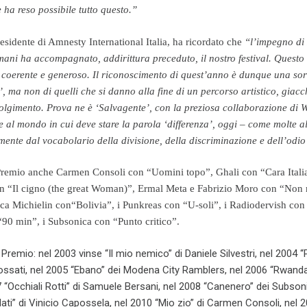
ha reso possibile tutto questo.”
sidente di Amnesty International Italia, ha ricordato che
“l’impegno di
 umani ha accompagnato, addirittura preceduto, il nostro festival. Quest
, coerente e generoso. Il riconoscimento di quest’anno è dunque una sor
’, ma non di quelli che si danno alla fine di un percorso artistico, giac
volgimento. Prova ne è ‘Salvagente’, con la preziosa collaborazione di W
ce al mondo in cui deve stare la parola ‘differenza’, oggi – come molte al
ente dal vocabolario della divisione, della discriminazione e dell’odio
l Premio anche Carmen Consoli con “Uomini topo”, Ghali con “Cara Itali
on “Il cigno (the great Woman)”, Ermal Meta e Fabrizio Moro con “Non 
sca Michielin con
“
Bolivia”, i Punkreas con “U-soli”, i Radiodervish co
“90 min”, i Subsonica con “Punto critico”.
 Premio: nel 2003 vinse “Il mio nemico” di Daniele Silvestri, nel 2004 
ossati, nel 2005 “Ebano” dei Modena City Ramblers, nel 2006 “Rwanda
7 “Occhiali Rotti” di Samuele Bersani, nel 2008 “Canenero” dei Subsoni
dati” di Vinicio Capossela, nel 2010 “Mio zio” di Carmen Consoli, nel 