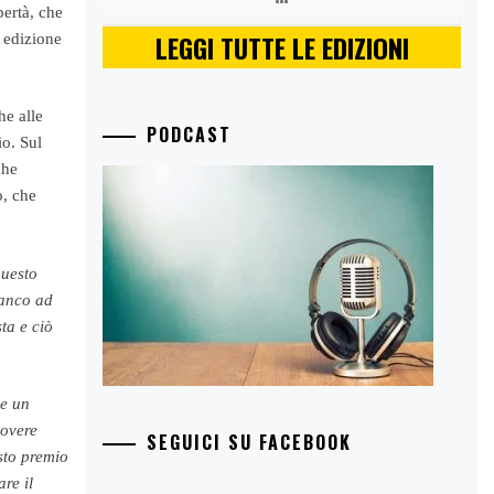
bertà, che
LEGGI TUTTE LE EDIZIONI
edizione
he alle
PODCAST
io. Sul
che
o, che
questo
ianco ad
ta e ciò
 e un
uovere
SEGUICI SU FACEBOOK
sto premio
re il