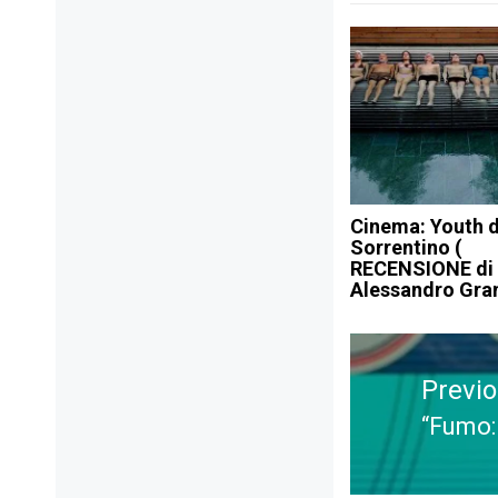
Cinema: Youth d
Sorrentino (
RECENSIONE di
Alessandro Gra
Navigazione
articoli
Previ
“Fumo: 
Previ
post: