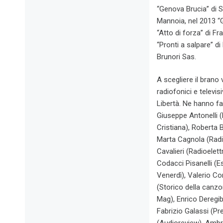
“Genova Brucia” di S
Mannoia, nel 2013 “G
“Atto di forza” di F
“Pronti a salpare” d
Brunori Sas.
A scegliere il brano 
radiofonici e televis
Libertà. Ne hanno fa
Giuseppe Antonelli (
Cristiana), Roberta 
Marta Cagnola (Radio
Cavalieri (Radioelett
Codacci Pisanelli (Es
Venerdì), Valerio Cor
(Storico della canzon
Mag), Enrico Deregi
Fabrizio Galassi (Pr