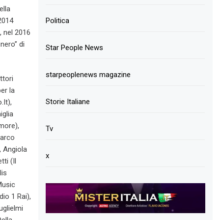
ella
 2014
Politica
, nel 2016
nero” di
Star People News
starpeoplenews magazine
ttori
er la
Storie Italiane
It),
iglia
umore),
Tv
Marco
, Angiola
x
ti (Il
lis
Music
io 1 Rai),
uglielmi