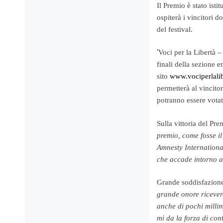
Il Premio è stato isti
ospiterà i vincitori 
del festival.
‘
Voci per la Libertà –
finali della sezione 
sito
www.vociperlalib
permetterà al vincitore
potranno essere votati
Sulla vittoria del Pr
premio, come fosse i
Amnesty Internationa
che accade intorno a 
Grande soddisfazione
grande onore ricever
anche di pochi millim
mi da la forza di con