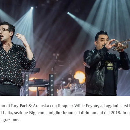
ano di Roy Paci & Aretuska con il rapper Willie Peyote, ad aggiudicarsi 
 Italia, sezione Big, come miglior brano sui diritti umani del 2018. In 
tegrazione.