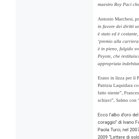
maestro Roy Paci che 
Antonio Marchesi, pre
in favore dei diritti
è stato ed è costante
‘premio alla carriera
è in pieno, fulgido s
Peyote, che restituis
appropriata indebitam
Erano in lizza per i
Patrizia Laquidara c
fatto niente”, France
schiavi”, Salmo con 
Ecco l’albo d’oro del
coraggio” di Ivano F
Paola Turci, nel 200
2009 “Lettere di sol