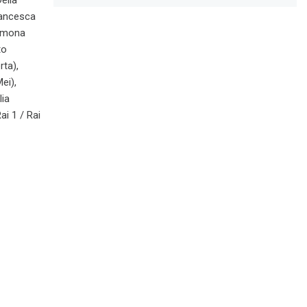
ella
Francesca
Simona
to
rta),
ei),
lia
ai 1 / Rai