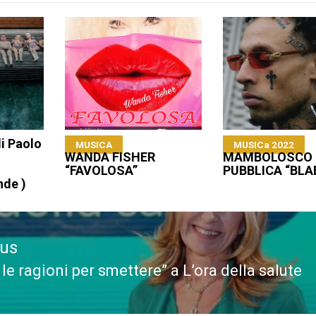
i Paolo
MUSICA
MUSICa 2022
WANDA FISHER
MAMBOLOSCO
“FAVOLOSA”
PUBBLICA “BL
nde )
ous
le ragioni per smettere” a L’ora della salute
ous